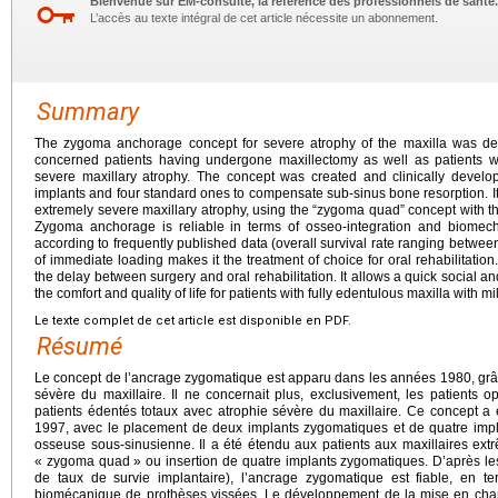
Bienvenue sur EM-consulte, la référence des professionnels de santé.
L’accès au texte intégral de cet article nécessite un abonnement.
Summary
The zygoma anchorage concept for severe atrophy of the maxilla was de
concerned patients having undergone maxillectomy as well as patients w
severe maxillary atrophy. The concept was created and clinically devel
implants and four standard ones to compensate sub-sinus bone resorption. It 
extremely severe maxillary atrophy, using the “zygoma quad” concept with t
Zygoma anchorage is reliable in terms of osseo-integration and biomech
according to frequently published data (overall survival rate ranging betwe
of immediate loading makes it the treatment of choice for oral rehabilitatio
the delay between surgery and oral rehabilitation. It allows a quick social a
the comfort and quality of life for patients with fully edentulous maxilla with m
Le texte complet de cet article est disponible en PDF.
Résumé
Le concept de l’ancrage zygomatique est apparu dans les années 1980, grâ
sévère du maxillaire. Il ne concernait plus, exclusivement, les patients 
patients édentés totaux avec atrophie sévère du maxillaire. Ce concept a 
1997, avec le placement de deux implants zygomatiques et de quatre impla
osseuse sous-sinusienne. Il a été étendu aux patients aux maxillaires ex
« zygoma quad » ou insertion de quatre implants zygomatiques. D’après l
de taux de survie implantaire), l’ancrage zygomatique est fiable, en te
biomécanique de prothèses vissées. Le développement de la mise en char