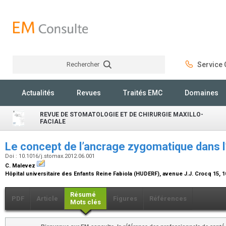
Rechercher
Service C
Rechercher
Actualités
Revues
Traités EMC
Domaines
REVUE DE STOMATOLOGIE ET DE CHIRURGIE MAXILLO-
FACIALE
Le concept de l’ancrage zygomatique dans l
Doi : 10.1016/j.stomax.2012.06.001
C. Malevez
Hôpital universitaire des Enfants Reine Fabiola (HUDERF), avenue J.J. Crocq 15, 
Résumé
PDF
Article
Figures
Références
Mots clés