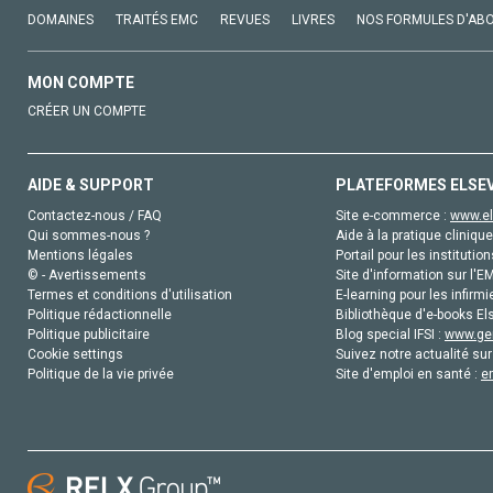
DOMAINES
TRAITÉS EMC
REVUES
LIVRES
NOS FORMULES D'AB
MON COMPTE
CRÉER UN COMPTE
AIDE & SUPPORT
PLATEFORMES ELSE
Contactez-nous / FAQ
Site e-commerce :
www.el
Qui sommes-nous ?
Aide à la pratique clinique
Mentions légales
Portail pour les institution
© - Avertissements
Site d'information sur l'E
Termes et conditions d'utilisation
E-learning pour les infirmi
Politique rédactionnelle
Bibliothèque d'e-books Els
Politique publicitaire
Blog special IFSI :
www.gen
Cookie settings
Suivez notre actualité sur
Politique de la vie privée
Site d'emploi en santé :
e