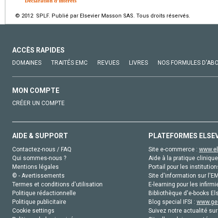
Déclaration d’intérêts
© 2012 SPLF. Publié par Elsevier Masson SAS. Tous droits réservés.
ACCÈS RAPIDES
DOMAINES
TRAITÉS EMC
REVUES
LIVRES
NOS FORMULES D'AB
MON COMPTE
CRÉER UN COMPTE
AIDE & SUPPORT
PLATEFORMES ELSE
Contactez-nous / FAQ
Site e-commerce :
www.el
Qui sommes-nous ?
Aide à la pratique clinique
Mentions légales
Portail pour les institution
© - Avertissements
Site d'information sur l'E
Termes et conditions d'utilisation
E-learning pour les infirmi
Politique rédactionnelle
Bibliothèque d'e-books Els
Politique publicitaire
Blog special IFSI :
www.gen
Cookie settings
Suivez notre actualité sur