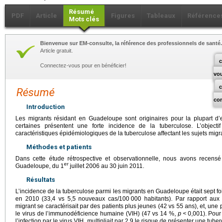
Résumé
PDF
Article
Figures
Tableaux
Référence
Mots clés
Bienvenue sur EM-consulte, la référence des professionnels de santé.
Article gratuit.
c
Connectez-vous pour en bénéficier!
vo
Résumé
co
Introduction
Les migrants résidant en Guadeloupe sont originaires pour la plupart d’
certaines présentent une forte incidence de la tuberculose. L’objecti
caractéristiques épidémiologiques de la tuberculose affectant les sujets migr
Méthodes et patients
Dans cette étude rétrospective et observationnelle, nous avons recen
er
Guadeloupe, du 1
juillet 2006 au 30 juin 2011.
Résultats
L’incidence de la tuberculose parmi les migrants en Guadeloupe était sept foi
en 2010 (33,4 vs 5,5 nouveaux cas/100
000 habitants). Par rapport aux 
migrant se caractérisait par des patients plus jeunes (42 vs 55
ans), et, une 
le virus de l’immunodéficience humaine (VIH) (47 vs 14 %,
p
<
0,001). Pour
l’infection par le virus VIH, multipliait par 2,9 le risque de présenter une tub