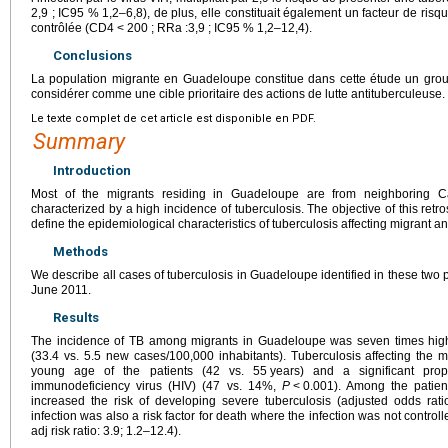
2,9 ; IC95 % 1,2–6,8), de plus, elle constituait également un facteur de risqu
contrôlée (CD4
<
200 ; RRa :3,9 ; IC95 % 1,2–12,4).
Conclusions
La population migrante en Guadeloupe constitue dans cette étude un group
considérer comme une cible prioritaire des actions de lutte antituberculeuse.
Le texte complet de cet article est disponible en PDF.
Summary
Introduction
Most of the migrants residing in Guadeloupe are from neighboring C
characterized by a high incidence of tuberculosis. The objective of this ret
define the epidemiological characteristics of tuberculosis affecting migrant 
Methods
We describe all cases of tuberculosis in Guadeloupe identified in these tw
June 2011.
Results
The incidence of TB among migrants in Guadeloupe was seven times highe
(33.4 vs. 5.5 new cases/100,000 inhabitants). Tuberculosis affecting the 
young age of the patients (42 vs. 55
years) and a significant pro
immunodeficiency virus (HIV) (47 vs. 14%,
P
<
0.001). Among the patient
increased the risk of developing severe tuberculosis (adjusted odds rati
infection was also a risk factor for death where the infection was not contro
adj risk ratio: 3.9; 1.2–12.4).