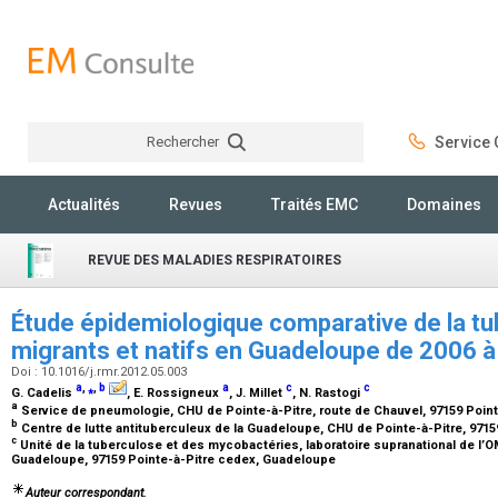
Rechercher
Service C
Rechercher
Actualités
Revues
Traités EMC
Domaines
REVUE DES MALADIES RESPIRATOIRES
Étude épidemiologique comparative de la tu
migrants et natifs en Guadeloupe de 2006 
Doi : 10.1016/j.rmr.2012.05.003
a
,
⁎
,
b
a
c
c
G. Cadelis
, E. Rossigneux
, J. Millet
, N. Rastogi
a
Service de pneumologie, CHU de Pointe-à-Pitre, route de Chauvel, 97159 Poin
b
Centre de lutte antituberculeux de la Guadeloupe, CHU de Pointe-à-Pitre, 971
c
Unité de la tuberculose et des mycobactéries, laboratoire supranational de l’OM
Guadeloupe, 97159 Pointe-à-Pitre cedex, Guadeloupe
Auteur correspondant.