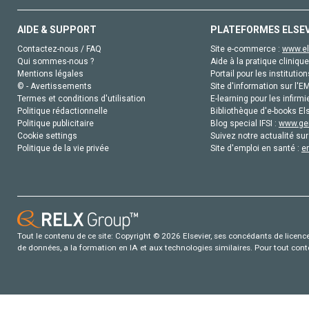
AIDE & SUPPORT
PLATEFORMES ELSE
Contactez-nous / FAQ
Site e-commerce :
www.el
Qui sommes-nous ?
Aide à la pratique clinique
Mentions légales
Portail pour les institution
© - Avertissements
Site d'information sur l'E
Termes et conditions d'utilisation
E-learning pour les infirmi
Politique rédactionnelle
Bibliothèque d'e-books Els
Politique publicitaire
Blog special IFSI :
www.gen
Cookie settings
Suivez notre actualité sur
Politique de la vie privée
Site d'emploi en santé :
e
Tout le contenu de ce site: Copyright © 2026 Elsevier, ses concédants de licence e
de données, a la formation en IA et aux technologies similaires. Pour tout con