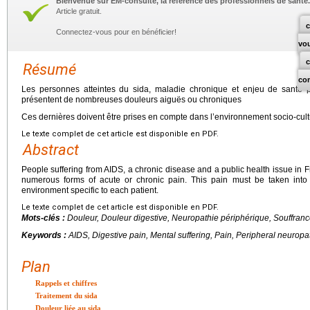
Bienvenue sur EM-consulte, la référence des professionnels de santé.
Article gratuit.
c
Connectez-vous pour en bénéficier!
vo
Résumé
co
Les personnes atteintes du sida, maladie chronique et enjeu de santé
présentent de nombreuses douleurs aiguës ou chroniques
Ces dernières doivent être prises en compte dans l’environnement socio-cul
Le texte complet de cet article est disponible en PDF.
Abstract
People suffering from AIDS, a chronic disease and a public health issue in 
numerous forms of acute or chronic pain. This pain must be taken into 
environment specific to each patient.
Le texte complet de cet article est disponible en PDF.
Mots-clés :
Douleur, Douleur digestive, Neuropathie périphérique, Souffran
Keywords :
AIDS, Digestive pain, Mental suffering, Pain, Peripheral neuropa
Plan
Rappels et chiffres
Traitement du sida
Douleur liée au sida