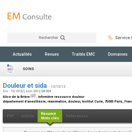
Rechercher
Service C
Rechercher
Actualités
Revues
Traités EMC
Domaines
SOINS
Douleur et sida
- 13/10/12
Doi : 10.1016/j.soin.2012.08.004
Alice de la Brière
:
infirmière ressource douleur
département d’anesthésie, réanimation, douleur, Institut Curie, 75005 Paris, Fra
Résumé
PDF
Article
Références
Mots clés