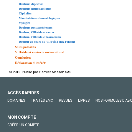
Douleurs digestives
Douleurs neuropathiques
Céphalées
Manifestations rhumatologiques
Myalgies
Douleurs post-zostériennes
Douleur, VIH/sida et cancer
Douleur, VIH/sida et toxicomanie
Douleur au cours du VIH/sida chez l’enfant
Soins palliatifs
VIH/sida et contexte socio-culturel
Conclusion
Déclaration d’intérêts
© 2012 Publié par Elsevier Masson SAS.
ACCÈS RAPIDES
DOMAINES
TRAITÉS EMC
REVUES
LIVRES
NOS FORMULES D'AB
MON COMPTE
CRÉER UN COMPTE