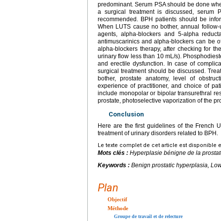
predominant. Serum PSA should be done when
a surgical treatment is discussed, serum P
recommended. BPH patients should be inform
When LUTS cause no bother, annual follow-u
agents, alpha-blockers and 5-alpha reducta
antimuscarinics and alpha-blockers can be o
alpha-blockers therapy, after checking for 
urinary flow less than 10
mL/s). Phosphodieste
and erectile dysfunction. In case of complica
surgical treatment should be discussed. Tre
bother, prostate anatomy, level of obstruc
experience of practitioner, and choice of pat
include monopolar or bipolar transurethral res
prostate, photoselective vaporization of the pr
Conclusion
Here are the first guidelines of the French U
treatment of urinary disorders related to BPH.
Le texte complet de cet article est disponible 
Mots clés :
Hyperplasie bénigne de la prost
Keywords :
Benign prostatic hyperplasia, Low
Plan
Objectif
Méthode
Groupe de travail et de relecture