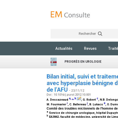
Rechercher
Actualités
Revues
Trait
PROGRÈS EN UROLOGIE
Bilan initial, suivi et trai
avec hyperplasie bénigne 
de l’AFU
- 23/11/12
Doi : 10.1016/j.purol.2012.10.001
a
,
⁎
,
b
c
A. Descazeaud
, G. Robert
, N.B. Delon
i
j
e
M. Fourmarier
, C. Ballereau
, B. Lukacs
, O. Du
Comité des troubles mictionnels de l’homme de l
a
Service de chirurgie urologique, hôpital Dupuy
b
EA3842, faculté de médecine, université de Lim