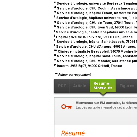
c
Service d’urologie, université Bordeaux Segale
d
Service d’urologie, CHU Cochin, Assistance pub
e
Service d’urologie, hôpital Tenon, université Pa
f
Service d’urologie, hôpitaux universitaires, 1, p
g
Service d’urologie, CHU de Tours, 37044 Tours,
h
Service d’urologie, CHU Lyon Sud, 69000 Lyon, 
i
Service d’urologie, centre hospitalier Aix-en-P
j
Hôpital privé de la Louvière, 59000 Lille, France
k
Service d’urologie, hôpital Saint-Joseph, 75014 
l
Service d’urologie, CHU d’Angers, 49933 Angers
m
Clinique mutualiste Beausoleil, 34070 Montpelli
n
Service d’urologie, hôpital Saint-Louis, Assist
o
Service d’urologie, CHU Mondor, Assistance pub
p
Inserm U955 Eq07, 94000 Créteil, France
Auteur correspondant.
Résumé
PDF
Article
Figures
Mots clés
Bienvenue sur EM-consulte, la référen
L’accès au texte intégral de cet article 
Résumé