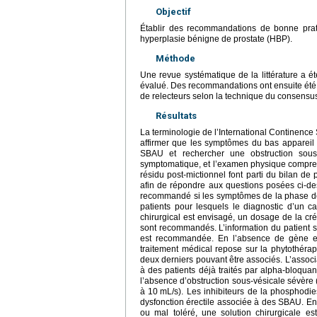
Objectif
Établir des recommandations de bonne prati
hyperplasie bénigne de prostate (HBP).
Méthode
Une revue systématique de la littérature a é
évalué. Des recommandations ont ensuite été é
de relecteurs selon la technique du consensus
Résultats
La terminologie de l’International Continence So
affirmer que les symptômes du bas appareil 
SBAU et rechercher une obstruction sous-v
symptomatique, et l’examen physique comprena
résidu post-mictionnel font parti du bilan
afin de répondre aux questions posées ci-des
recommandé si les symptômes de la phase de
patients pour lesquels le diagnostic d’un c
chirurgical est envisagé, un dosage de la cr
sont recommandés. L’information du patient s
est recommandée. En l’absence de gène et
traitement médical repose sur la phytothérapi
deux derniers pouvant être associés. L’associ
à des patients déjà traités par alpha-bloqua
l’absence d’obstruction sous-vésicale sévère 
à 10
mL/s). Les inhibiteurs de la phosphodi
dysfonction érectile associée à des SBAU. En
ou mal toléré, une solution chirurgicale es