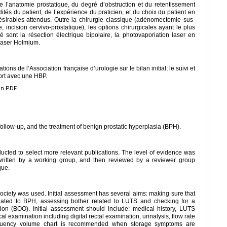
 l’anatomie prostatique, du degré d’obstruction et du retentissement
dités du patient, de l’expérience du praticien, et du choix du patient en
désirables attendus. Outre la chirurgie classique (adénomectomie sus-
, incision cervivo-prostatique), les options chirurgicales ayant le plus
é sont la résection électrique bipolaire, la photovaporiation laser en
 laser Holmium.
ns de l’Association française d’urologie sur le bilan initial, le suivi et
port avec une HBP.
en PDF.
 follow-up, and the treatment of benign prostatic hyperplasia (BPH).
ducted to select more relevant publications. The level of evidence was
ritten by a working group, and then reviewed by a reviewer group
que.
ociety was used. Initial assessment has several aims: making sure that
lated to BPH, assessing bother related to LUTS and checking for a
tion (BOO). Initial assessment should include: medical history, LUTS
 examination including digital rectal examination, urinalysis, flow rate
requency volume chart is recommended when storage symptoms are