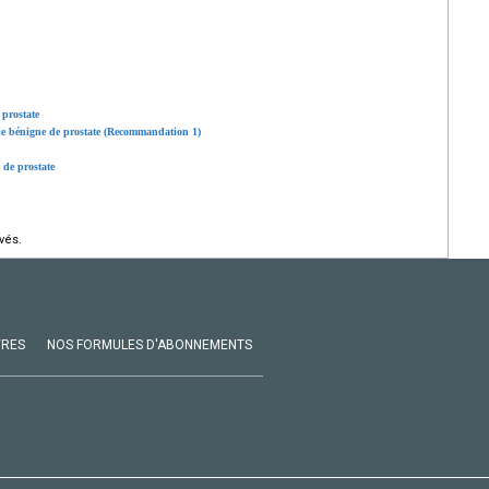
 prostate
asie bénigne de prostate (Recommandation 1)
 de prostate
vés.
VRES
NOS FORMULES D'ABONNEMENTS