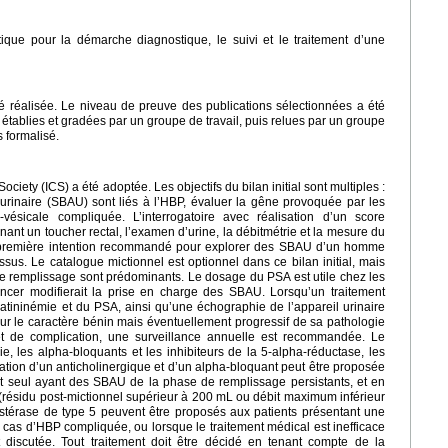
que pour la démarche diagnostique, le suivi et le traitement d’une
té réalisée. Le niveau de preuve des publications sélectionnées a été
tablies et gradées par un groupe de travail, puis relues par un groupe
 formalisé.
ciety (ICS) a été adoptée. Les objectifs du bilan initial sont multiples :
urinaire (SBAU) sont liés à l’HBP, évaluer la gêne provoquée par les
ésicale compliquée. L’interrogatoire avec réalisation d’un score
nt un toucher rectal, l’examen d’urine, la débitmétrie et la mesure du
 de première intention recommandé pour explorer des SBAU d’un homme
sus. Le catalogue mictionnel est optionnel dans ce bilan initial, mais
 remplissage sont prédominants. Le dosage du PSA est utile chez les
ancer modifierait la prise en charge des SBAU. Lorsqu’un traitement
éatininémie et du PSA, ainsi qu’une échographie de l’appareil urinaire
ur le caractère bénin mais éventuellement progressif de sa pathologie
 de complication, une surveillance annuelle est recommandée. Le
e, les alpha-bloquants et les inhibiteurs de la 5-alpha-réductase, les
ation d’un anticholinergique et d’un alpha-bloquant peut être proposée
nt seul ayant des SBAU de la phase de remplissage persistants, et en
(résidu post-mictionnel supérieur à 200
mL ou débit maximum inférieur
estérase de type 5 peuvent être proposés aux patients présentant une
 cas d’HBP compliquée, ou lorsque le traitement médical est inefficace
t discutée. Tout traitement doit être décidé en tenant compte de la