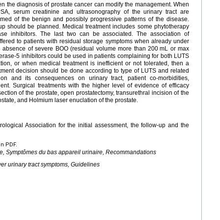
 the diagnosis of prostate cancer can modify the management. When
SA, serum creatinine and ultrasonography of the urinary tract are
ed of the benign and possibly progressive patterns of the disease.
p should be planned. Medical treatment includes some phytotherapy
se inhibitors. The last two can be associated. The association of
ffered to patients with residual storage symptoms when already under
the absence of severe BOO (residual volume more than 200
mL or max
rase-5 inhibitors could be used in patients complaining for both LUTS
tion, or when medical treatment is inefficient or not tolerated, then a
atment decision should be done according to type of LUTS and related
tion and its consequences on urinary tract, patient co-morbidities,
ient. Surgical treatments with the higher level of evidence of efficacy
ection of the prostate, open prostatectomy, transurethral incision of the
ostate, and Holmium laser enuclation of the prostate.
rological Association for the initial assessment, the follow-up and the
en PDF.
ate, Symptômes du bas appareil urinaire, Recommandations
er urinary tract symptoms, Guidelines