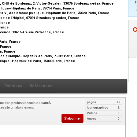
p
n, CHU de Bordeaux, 2, Victor-Segalen, 33076 Bordeaux cedex, France
L
lique–Hôpitaux de Paris, 75014 Paris, France
u
ris VI, Assistance publique–Hôpitaux de Paris, 75020 Paris, France
lace de l’Hôpital, 67091 Strasbourg cedex, France
 France
France
rovence, 13616 Aix-en-Provence, France
Paris, France
, France
er, France
ance publique–Hôpitaux de Paris, 75012 Paris, France
lique–Hôpitaux de Paris, 75000 Paris, France
Tableaux
Références
pages
12
ce des professionnels de santé.
nécessite un abonnement.
Iconographies
1
Vidéos
0
S'abonner
Autres
0