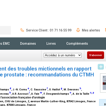
Service Client : 01 71 16 55 99
Mes alertes
Rechercher
és EMC
Domaines
Livres
Compléments
S'abonner
tement des troubles mictionnels en rapport
de prostate : recommandations du CTMH
d
e
f
g
h
gchamps
, J.-N. Cornu
, C. Saussine
, O. Haillot
, M. Devonec
,
k
l
m
n
o
,
p
monceau
, A.R. Azzouzi
, A. Faix
, F. Desgrandchamps
, A. de la Taille
’association française d’urologie
tren, CHU de Limoges, 2, avenue Martin-Luther-King, 87042 Limoges, France
B
oges, 87000 Limoges, France