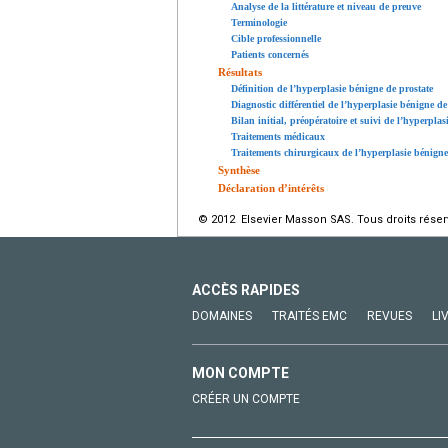
Analyse de la littérature et niveau de preuve
Terminologie
Cible professionnelle
Patients concernés
Résultats
Définition de l’hyperplasie bénigne de prostate
Diagnostic différentiel de l’hyperplasie bénigne de
Bilan initial, préopératoire et suivi de l’hyperpl
Traitements médicaux
Traitements chirurgicaux de l’hyperplasie bénigne
Synthèse
Déclaration d’intérêts
© 2012 Elsevier Masson SAS. Tous droits réser
ACCÈS RAPIDES
DOMAINES
TRAITÉS EMC
REVUES
LI
MON COMPTE
CRÉER UN COMPTE