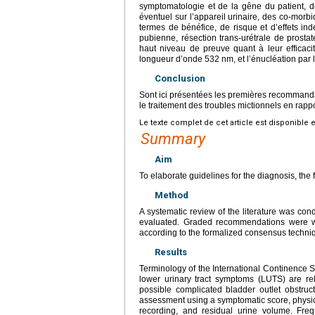
symptomatologie et de la gêne du patient, de
éventuel sur l’appareil urinaire, des co-morbi
termes de bénéfice, de risque et d’effets in
pubienne, résection trans-urétrale de prostate
haut niveau de preuve quant à leur efficacit
longueur d’onde 532
nm, et l’énucléation par
Conclusion
Sont ici présentées les premières recommandatio
le traitement des troubles mictionnels en rap
Le texte complet de cet article est disponible 
Summary
Aim
To elaborate guidelines for the diagnosis, the
Method
A systematic review of the literature was con
evaluated. Graded recommendations were w
according to the formalized consensus techni
Results
Terminology of the International Continence S
lower urinary tract symptoms (LUTS) are re
possible complicated bladder outlet obstruc
assessment using a symptomatic score, physical
recording, and residual urine volume. F