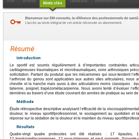
PDF
Article
Tableaux
Références
Mots clés
Bienvenue sur EM-consulte, la référence des professionnels de santé.
L’accès au texte intégral de cet article nécessite un abonnement.
Résumé
Introduction
Le sportif est soumis régulièrement à d’importantes contraintes artic
cartilagineuses traumatiques et microtraumatiques, voire arthrosiques préco
sollicitation. Partant du postulat que les mécanismes qui sous-tendent l’ef
l’arthrose du genou sont applicables aux autres sites articulaires, nous a
cheville et la hanche mais aussi à des articulations moins classiques : ép
talienne, poignet, trapézométacarpienne. Nous avons tenté d’évaluer l’effi
dernières au travers d’une étude couvrant dix années de pratique au sein de 
Méthode
Étude rétrospective descriptive analysant l’efficacité de la viscosupplémenta
douleur, le niveau sportif/professionnel, le soulagement au quotidien et la 
réponse sur la sédation de la douleur et le maintien du niveau sportif/profess
Résultats
Quatre-vingt quatre protocoles ont été réalisés : 17 épaules, 19
12 trapézométacarpiennes, 12 sous-taliennes et neuf poignets. Soixante-q