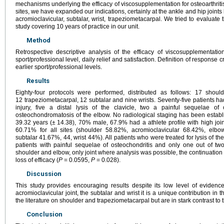
mechanisms underlying the efficacy of viscosupplementation for osteoarthritis 
sites, we have expanded our indications, certainly at the ankle and hip joints b
acromioclavicular, subtalar, wrist, trapeziometacarpal. We tried to evaluate 
study covering 10
years of practice in our unit.
Method
Retrospective descriptive analysis of the efficacy of viscosupplementati
sport/professional level, daily relief and satisfaction. Definition of response c
earlier sport/professional levels.
Results
Eighty-four protocols were performed, distributed as follows: 17 shoul
12 trapeziometacarpal, 12 subtalar and nine wrists. Seventy-five patients ha
injury, five a distal lysis of the clavicle, two a painful sequelae of
osteochondromatosis of the elbow. No radiological staging has been estab
39.32 years (±
14.38), 70% male, 67.9% had a athlete profile with high joint
60.71% for all sites (shoulder 58.82%, acromioclavicular 68.42%, elb
subtalar 41.67%, 44, wrist 44%). All patients who were treated for lysis of the
patients with painful sequelae of osteochondritis and only one out of tw
shoulder and elbow, only joint where analysis was possible, the continuation o
loss of efficacy (
P
=
0.0595,
P
=
0.028).
Discussion
This study provides encouraging results despite its low level of evidenc
acromioclavicular joint, the subtalar and wrist it is a unique contribution in t
the literature on shoulder and trapeziometacarpal but are in stark contrast to 
Conclusion