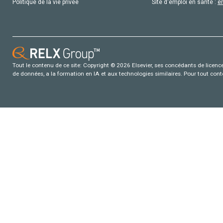
Politique de la vie privée
Site d'emploi en santé :
e
Tout le contenu de ce site: Copyright © 2026 Elsevier, ses concédants de licence e
de données, a la formation en IA et aux technologies similaires. Pour tout con