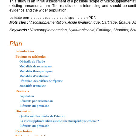
This study is an initial assessment of a possible scope of viscosupplementatio
existing armamentarium. The results seem interesting and should be confi
evidence and the wider population.
Le texte complet de cet article est disponible en PDF.
Mots clés :
Viscosupplémentation, Acide hyaluronique, Cartilage, Épaule, A
Keywords :
Viscosupplementation, Hyaluronic acid, Cartilage, Shoulder, Acr
Plan
Introduction
Patients et méthodes
Objectifs de l’étude
Modalités de recrutement
Modalités thérapeutiques
Modalités d’évaluation
Définition des critères de réponse
Modalités d’analyse
Résultats
Population
Résultats par articulation
Éléments du pronostic
Discussion
Quelles sont les limites de l’étude ?
La viscosupplémentation est-elle une thérapeutique efficace ?
Éléments du pronostic
Conclusion