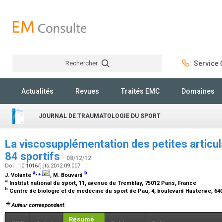
Rechercher
Service C
Rechercher
Actualités
Revues
Traités EMC
Domaines
JOURNAL DE TRAUMATOLOGIE DU SPORT
La viscosupplémentation des petites articul
84 sportifs
- 08/12/12
Doi : 10.1016/j.jts.2012.09.007
a
,
⁎
b
J. Volante
, M. Bouvard
a
Institut national du sport, 11, avenue du Tremblay, 75012 Paris, France
b
Centre de biologie et de médecine du sport de Pau, 4, boulevard Hauterive, 6
Auteur correspondant.
Résumé