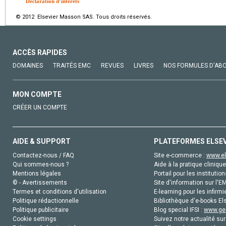
Déclaration d’intérêts
© 2012 Elsevier Masson SAS. Tous droits réservés.
ACCÈS RAPIDES
DOMAINES
TRAITÉS EMC
REVUES
LIVRES
NOS FORMULES D'AB
MON COMPTE
CRÉER UN COMPTE
AIDE & SUPPORT
PLATEFORMES ELSE
Contactez-nous / FAQ
Site e-commerce :
www.el
Qui sommes-nous ?
Aide à la pratique clinique
Mentions légales
Portail pour les institution
© - Avertissements
Site d'information sur l'E
Termes et conditions d'utilisation
E-learning pour les infirmi
Politique rédactionnelle
Bibliothèque d'e-books Els
Politique publicitaire
Blog special IFSI :
www.gen
Cookie settings
Suivez notre actualité sur