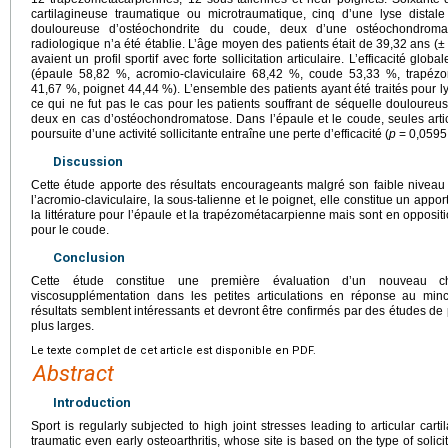
cartilagineuse traumatique ou microtraumatique, cinq d’une lyse distal
douloureuse d’ostéochondrite du coude, deux d’une ostéochondromat
radiologique n’a été établie. L’âge moyen des patients était de 39,32
ans (±
avaient un profil sportif avec forte sollicitation articulaire. L’efficacité glo
(épaule 58,82 %, acromio-claviculaire 68,42 %, coude 53,33 %, trapéz
41,67 %, poignet 44,44 %). L’ensemble des patients ayant été traités pour ly
ce qui ne fut pas le cas pour les patients souffrant de séquelle douloureu
deux en cas d’ostéochondromatose. Dans l’épaule et le coude, seules articu
poursuite d’une activité sollicitante entraîne une perte d’efficacité (
p
=
0,0595
Discussion
Cette étude apporte des résultats encourageants malgré son faible niveau d
l’acromio-claviculaire, la sous-talienne et le poignet, elle constitue un appor
la littérature pour l’épaule et la trapézométacarpienne mais sont en opposit
pour le coude.
Conclusion
Cette étude constitue une première évaluation d’un nouveau ch
viscosupplémentation dans les petites articulations en réponse au minc
résultats semblent intéressants et devront être confirmés par des études de 
plus larges.
Le texte complet de cet article est disponible en PDF.
Abstract
Introduction
Sport is regularly subjected to high joint stresses leading to articular cart
traumatic even early osteoarthritis, whose site is based on the type of solici