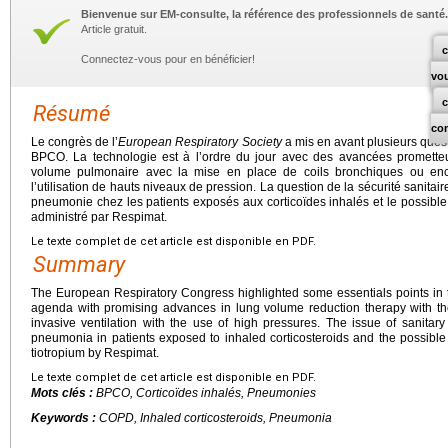
Bienvenue sur EM-consulte, la référence des professionnels de santé.
Article gratuit.
c
Connectez-vous pour en bénéficier!
vo
Résumé
co
Le congrès de l’
European Respiratory Society
a mis en avant plusieurs ques
BPCO. La technologie est à l’ordre du jour avec des avancées prometteu
volume pulmonaire avec la mise en place de coils bronchiques ou enco
l’utilisation de hauts niveaux de pression. La question de la sécurité sanitair
pneumonie chez les patients exposés aux corticoïdes inhalés et le possible s
administré par Respimat.
Le texte complet de cet article est disponible en PDF.
Summary
The European Respiratory Congress highlighted some essentials points in 
agenda with promising advances in lung volume reduction therapy with the
invasive ventilation with the use of high pressures. The issue of sanitary
pneumonia in patients exposed to inhaled corticosteroids and the possible 
tiotropium by Respimat.
Le texte complet de cet article est disponible en PDF.
Mots clés :
BPCO, Corticoïdes inhalés, Pneumonies
Keywords :
COPD, Inhaled corticosteroids, Pneumonia