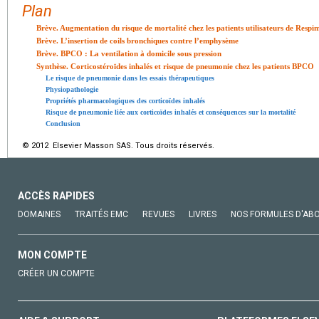
Plan
Brève. Augmentation du risque de mortalité chez les patients utilisateurs de Respi
Brève. L’insertion de coils bronchiques contre l’emphysème
Brève. BPCO : La ventilation à domicile sous pression
Synthèse. Corticostéroïdes inhalés et risque de pneumonie chez les patients BPCO
Le risque de pneumonie dans les essais thérapeutiques
Physiopathologie
Propriétés pharmacologiques des corticoïdes inhalés
Risque de pneumonie liée aux corticoïdes inhalés et conséquences sur la mortalité
Conclusion
© 2012 Elsevier Masson SAS. Tous droits réservés.
ACCÈS RAPIDES
DOMAINES
TRAITÉS EMC
REVUES
LIVRES
NOS FORMULES D'AB
MON COMPTE
CRÉER UN COMPTE