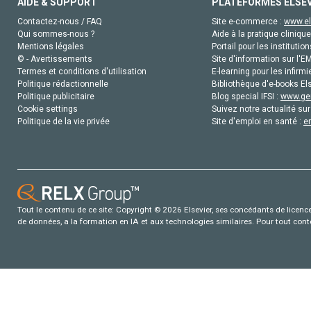
AIDE & SUPPORT
PLATEFORMES ELSE
Contactez-nous / FAQ
Site e-commerce :
www.el
Qui sommes-nous ?
Aide à la pratique clinique
Mentions légales
Portail pour les institution
© - Avertissements
Site d'information sur l'E
Termes et conditions d'utilisation
E-learning pour les infirmi
Politique rédactionnelle
Bibliothèque d'e-books Els
Politique publicitaire
Blog special IFSI :
www.gen
Cookie settings
Suivez notre actualité sur
Politique de la vie privée
Site d'emploi en santé :
e
Tout le contenu de ce site: Copyright © 2026 Elsevier, ses concédants de licence e
de données, a la formation en IA et aux technologies similaires. Pour tout con