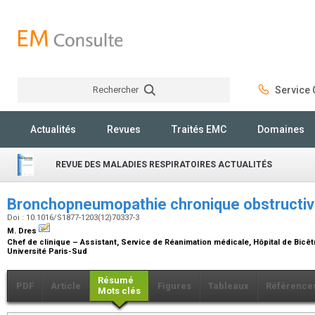
Rechercher
Service C
Rechercher
Actualités
Revues
Traités EMC
Domaines
REVUE DES MALADIES RESPIRATOIRES ACTUALITÉS
Bronchopneumopathie chronique obstructi
Doi : 10.1016/S1877-1203(12)70337-3
M. Dres
Chef de clinique – Assistant, Service de Réanimation médicale, Hôpital de Bicêtr
Université Paris-Sud
Résumé
PDF
Article
Figures
Tableaux
Référence
Mots clés