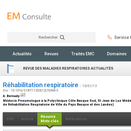
Rechercher
Service C
Rechercher
Actualités
Revues
Traités EMC
Domaines
REVUE DES MALADIES RESPIRATOIRES ACTUALITÉS
Réhabilitation respiratoire
- 10/01/13
Doi : 10.1016/S1877-1203(12)70340-3
A. Bernady
Médecin Pneumologue à la Polyclinique Côte Basque Sud, St Jean de Luz Méd
de Réhabilitation Respiratoire de Ville du Pays Basque et des Landes)
Résumé
PDF
Article
Références
Mots clés