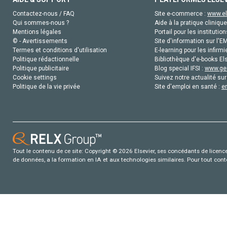
Contactez-nous / FAQ
Site e-commerce :
www.el
Qui sommes-nous ?
Aide à la pratique clinique
Mentions légales
Portail pour les institution
© - Avertissements
Site d'information sur l'E
Termes et conditions d'utilisation
E-learning pour les infirmi
Politique rédactionnelle
Bibliothèque d'e-books Els
Politique publicitaire
Blog special IFSI :
www.gen
Cookie settings
Suivez notre actualité sur
Politique de la vie privée
Site d'emploi en santé :
e
Tout le contenu de ce site: Copyright © 2026 Elsevier, ses concédants de licence e
de données, a la formation en IA et aux technologies similaires. Pour tout con