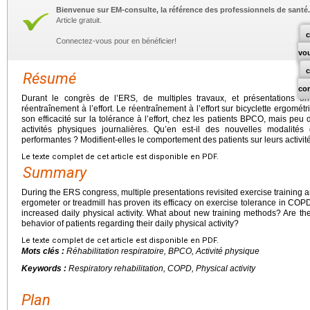
Bienvenue sur EM-consulte, la référence des professionnels de santé.
Article gratuit.
c
Connectez-vous pour en bénéficier!
vo
Résumé
co
Durant le congrès de l’ERS, de multiples travaux, et présentations ont
réentraînement à l’effort. Le réentraînement à l’effort sur bicyclette ergom
son efficacité sur la tolérance à l’effort, chez les patients BPCO, mais peu
activités physiques journalières. Qu’en est-il des nouvelles modalités
performantes ? Modifient-elles le comportement des patients sur leurs activi
Le texte complet de cet article est disponible en PDF.
Summary
During the ERS congress, multiple presentations revisited exercise training an
ergometer or treadmill has proven its efficacy on exercise tolerance in COPD
increased daily physical activity. What about new training methods? Are the
behavior of patients regarding their daily physical activity?
Le texte complet de cet article est disponible en PDF.
Mots clés :
Réhabilitation respiratoire, BPCO, Activité physique
Keywords :
Respiratory rehabilitation, COPD, Physical activity
Plan