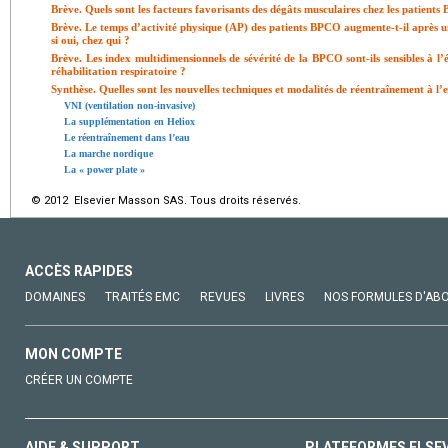
Brève. Quels sont les facteurs favorisants des dégâts musculaires chez les patient
Brève. Le temps d’activité physique (AP) des patients BPCO augmente-t-il après u
si oui, chez qui ?
Brève. Les index multidimensionnels de sévérité de la BPCO sont-ils sensibles à l
réhabilitation respiratoire ?
Synthèse. Quelles sont les nouvelles techniques et modalités de réentraînement à l’ex
VNI (ventilation non-invasive)
La supplémentation en Heliox
Le réentraînement dans l’eau
La marche nordique
La « power plate »
© 2012 Elsevier Masson SAS. Tous droits réservés.
ACCÈS RAPIDES
DOMAINES
TRAITÉS EMC
REVUES
LIVRES
NOS FORMULES D'AB
MON COMPTE
CRÉER UN COMPTE
AIDE & SUPPORT
PLATEFORMES ELSE