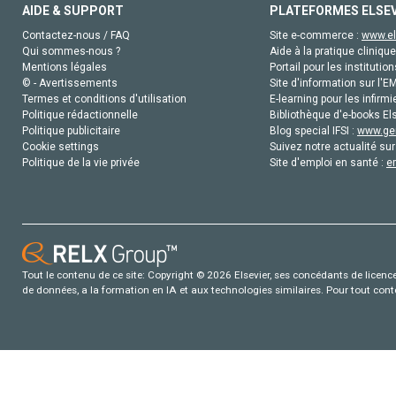
AIDE & SUPPORT
PLATEFORMES ELSE
Contactez-nous / FAQ
Site e-commerce :
www.el
Qui sommes-nous ?
Aide à la pratique clinique
Mentions légales
Portail pour les institution
© - Avertissements
Site d'information sur l'E
Termes et conditions d'utilisation
E-learning pour les infirmi
Politique rédactionnelle
Bibliothèque d'e-books Els
Politique publicitaire
Blog special IFSI :
www.gen
Cookie settings
Suivez notre actualité sur
Politique de la vie privée
Site d'emploi en santé :
e
Tout le contenu de ce site: Copyright © 2026 Elsevier, ses concédants de licence e
de données, a la formation en IA et aux technologies similaires. Pour tout con