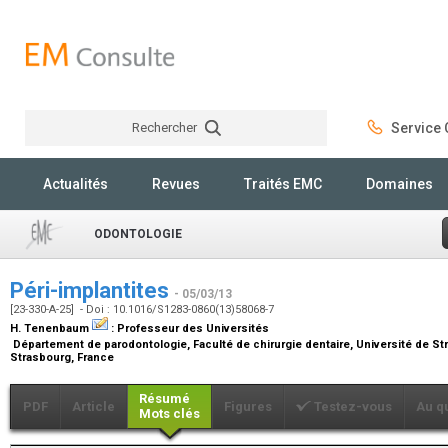
Rechercher
Service C
Rechercher
Actualités
Revues
Traités EMC
Domaines
ODONTOLOGIE
Péri-implantites
- 05/03/13
[23-330-A-25] - Doi : 10.1016/S1283-0860(13)58068-7
H. Tenenbaum
:
Professeur des Universités
Département de parodontologie, Faculté de chirurgie dentaire, Université de Stra
Strasbourg, France
Résumé
PDF
Article
Figures
Testez-vous
Au q
Mots clés