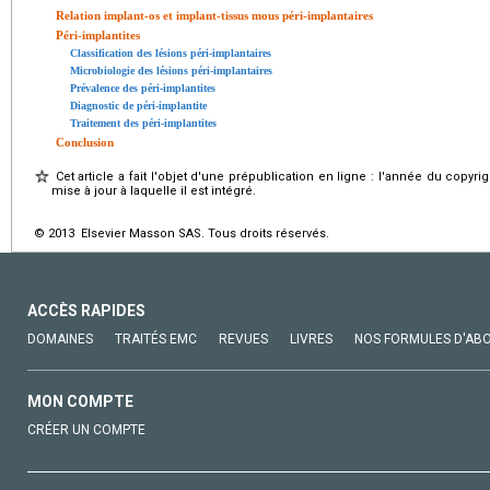
Relation implant-os et implant-tissus mous péri-implantaires
Péri-implantites
Classification des lésions péri-implantaires
Microbiologie des lésions péri-implantaires
Prévalence des péri-implantites
Diagnostic de péri-implantite
Traitement des péri-implantites
Conclusion
Cet article a fait l'objet d'une prépublication en ligne : l'année du copyri
mise à jour à laquelle il est intégré.
© 2013 Elsevier Masson SAS. Tous droits réservés.
ACCÈS RAPIDES
DOMAINES
TRAITÉS EMC
REVUES
LIVRES
NOS FORMULES D'AB
MON COMPTE
CRÉER UN COMPTE