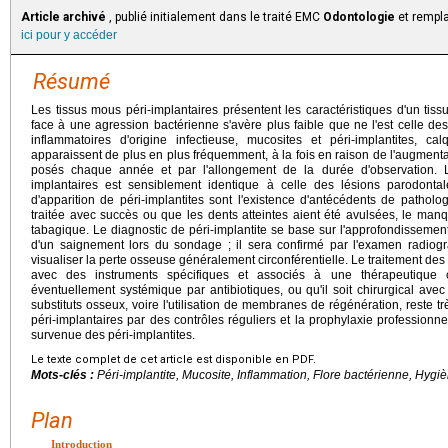
Article archivé
, publié initialement dans le traité EMC
Odontologie
et rempla
ici pour y accéder
Résumé
Les tissus mous péri-implantaires présentent les caractéristiques d'un tissu
face à une agression bactérienne s'avère plus faible que ne l'est celle de
inflammatoires d'origine infectieuse, mucosites et péri-implantites, ca
apparaissent de plus en plus fréquemment, à la fois en raison de l'augment
posés chaque année et par l'allongement de la durée d'observation. L
implantaires est sensiblement identique à celle des lésions parodontal
d'apparition de péri-implantites sont l'existence d'antécédents de patholo
traitée avec succès ou que les dents atteintes aient été avulsées, le ma
tabagique. Le diagnostic de péri-implantite se base sur l'approfondissemen
d'un saignement lors du sondage ; il sera confirmé par l'examen radiogr
visualiser la perte osseuse généralement circonférentielle. Le traitement des pé
avec des instruments spécifiques et associés à une thérapeutique c
éventuellement systémique par antibiotiques, ou qu'il soit chirurgical av
substituts osseux, voire l'utilisation de membranes de régénération, reste tr
péri-implantaires par des contrôles réguliers et la prophylaxie professionne
survenue des péri-implantites.
Le texte complet de cet article est disponible en PDF.
Mots-clés :
Péri-implantite, Mucosite, Inflammation, Flore bactérienne, Hygi
Plan
Introduction