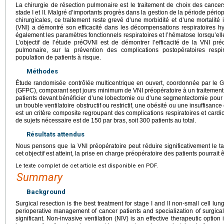
La chirurgie de résection pulmonaire est le traitement de choix des cancer
stade I et II. Malgré d’importants progrès dans la gestion de la période pério
chirurgicales, ce traitement reste grevé d’une morbidité et d’une mortalité 
(VNI) a démontré son efficacité dans les décompensations respiratoires 
également les paramètres fonctionnels respiratoires et l’hématose lorsqu’elle
L’objectif de l’étude préOVNI est de démontrer l’efficacité de la VNI pré
pulmonaire, sur la prévention des complications postopératoires respir
population de patients à risque.
Méthodes
Étude randomisée contrôlée multicentrique en ouvert, coordonnée par le
(GFPC), comparant sept jours minimum de VNI préopératoire à un traitement 
patients devant bénéficier d’une lobectomie ou d’une segmentectomie pour c
un trouble ventilatoire obstructif ou restrictif, une obésité ou une insuffisanc
est un critère composite regroupant des complications respiratoires et card
de sujets nécessaire est de 150 par bras, soit 300 patients au total.
Résultats attendus
Nous pensons que la VNI préopératoire peut réduire significativement le ta
cet objectif est atteint, la prise en charge préopératoire des patients pourrait 
Le texte complet de cet article est disponible en PDF.
Summary
Background
Surgical resection is the best treatment for stage I and II non-small cell l
perioperative management of cancer patients and specialization of surgical
significant. Non-invasive ventilation (NIV) is an effective therapeutic option i