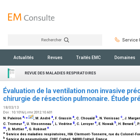
Rechercher
Service C
Rechercher
Actualités
Revues
Traités EMC
Domaines
REVUE DES MALADIES RESPIRATOIRES
Évaluation de la ventilation non invasive pr
chirurgie de résection pulmonaire. Étude 
18/03/13
Doi : 10.1016/j.rmr.2012.10.601
a
,
⁎
a
a
b
c
N. Paleiron
, M. André
, F. Grassin
, C. Chouaïd
, N. Venissac
, J. Marge
e
f
g
e
h
i
C. Tromeur
, U. Vinsonneau
, L. Vedrine
, C. Leroyer
, E. Nowak
, H. Berard
, 
m
e
n
, D. Mottier
, G. Robinet
a
Service des maladies respiratoires, HIA Clermont-Tonnerre, rue du Colonel-Fon
b
Service de pneumologie, CHIC Créteil, 94000 Créteil, France