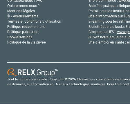
Contactez-nous / FAQ
Site e-commerce :
www.el
Qui sommes-nous ?
Aide à la pratique clinique
Mentions légales
Portail pour les institution
© - Avertissements
Site d'information sur l'E
Termes et conditions d'utilisation
E-learning pour les infirmi
Politique rédactionnelle
Bibliothèque d'e-books Els
Politique publicitaire
Blog special IFSI :
www.gen
Cookie settings
Suivez notre actualité sur
Politique de la vie privée
Site d'emploi en santé :
e
Tout le contenu de ce site: Copyright © 2026 Elsevier, ses concédants de licence e
de données, a la formation en IA et aux technologies similaires. Pour tout con