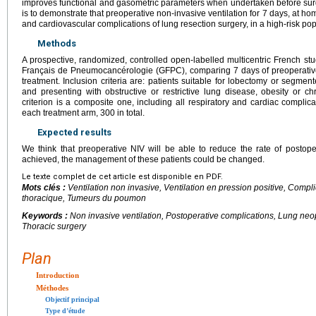
improves functional and gasometric parameters when undertaken before surg
is to demonstrate that preoperative non-invasive ventilation for 7 days, at ho
and cardiovascular complications of lung resection surgery, in a high-risk pop
Methods
A prospective, randomized, controlled open-labelled multicentric French st
Français de Pneumocancérologie (GFPC), comparing 7 days of preoperative 
treatment. Inclusion criteria are: patients suitable for lobectomy or segme
and presenting with obstructive or restrictive lung disease, obesity or ch
criterion is a composite one, including all respiratory and cardiac complic
each treatment arm, 300 in total.
Expected results
We think that preoperative NIV will be able to reduce the rate of postopera
achieved, the management of these patients could be changed.
Le texte complet de cet article est disponible en PDF.
Mots clés :
Ventilation non invasive, Ventilation en pression positive, Compl
thoracique, Tumeurs du poumon
Keywords :
Non invasive ventilation, Postoperative complications, Lung neop
Thoracic surgery
Plan
Introduction
Méthodes
Objectif principal
Type d’étude