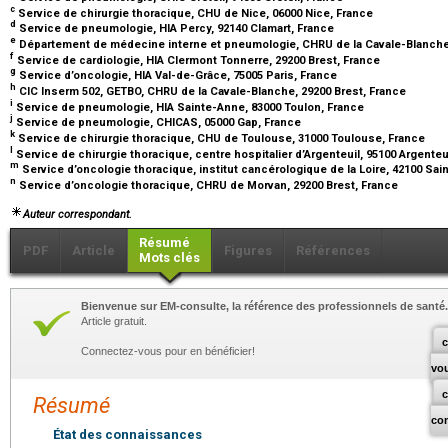
c
Service de chirurgie thoracique, CHU de Nice, 06000 Nice, France
d
Service de pneumologie, HIA Percy, 92140 Clamart, France
e
Département de médecine interne et pneumologie, CHRU de la Cavale-Blanche,
f
Service de cardiologie, HIA Clermont Tonnerre, 29200 Brest, France
g
Service d’oncologie, HIA Val-de-Grâce, 75005 Paris, France
h
CIC Inserm 502, GETBO, CHRU de la Cavale-Blanche, 29200 Brest, France
i
Service de pneumologie, HIA Sainte-Anne, 83000 Toulon, France
j
Service de pneumologie, CHICAS, 05000 Gap, France
k
Service de chirurgie thoracique, CHU de Toulouse, 31000 Toulouse, France
l
Service de chirurgie thoracique, centre hospitalier d’Argenteuil, 95100 Argenteu
m
Service d’oncologie thoracique, institut cancérologique de la Loire, 42100 Sai
n
Service d’oncologie thoracique, CHRU de Morvan, 29200 Brest, France
Auteur correspondant.
Résumé
PDF
Article
Figures
Références
Mots clés
Bienvenue sur EM-consulte, la référence des professionnels de santé.
Article gratuit.
c
Connectez-vous pour en bénéficier!
vo
Résumé
co
État des connaissances