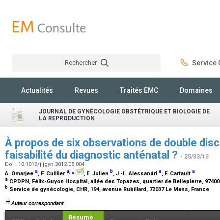
Rechercher
Service C
Rechercher
Actualités
Revues
Traités EMC
Domaines
JOURNAL DE GYNÉCOLOGIE OBSTÉTRIQUE ET BIOLOGIE DE
LA REPRODUCTION
À propos de six observations de double dis
faisabilité du diagnostic anténatal ?
- 25/03/13
Doi : 10.1016/j.jgyn.2012.05.004
a
a
,
⁎
b
a
a
A. Omarjee
, F. Cuillier
, E. Julien
, J.-L. Alessandri
, F. Cartault
a
CPDPN, Félix-Guyon Hospital, allée des Topazes, quartier de Bellepierre, 9740
b
Service de gynécologie, CHR, 194, avenue Rubillard, 72037 Le Mans, France
Auteur correspondant.
Résumé