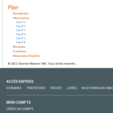
Plan
Introduction
Observations
o
Cas n
1
o
Cas n
2
o
Cas n
3
o
Cas n
4
o
Cas n
5
o
Cas n
6
Discussion
Conclusion
Déclaration d’intérêts
© 2012 Elsevier Masson SAS. Tous droits réservés.
ACCÈS RAPIDES
DOMAINES
TRAITÉS EMC
REVUES
LIVRES
NOS FORMULES D'AB
MON COMPTE
CRÉER UN COMPTE