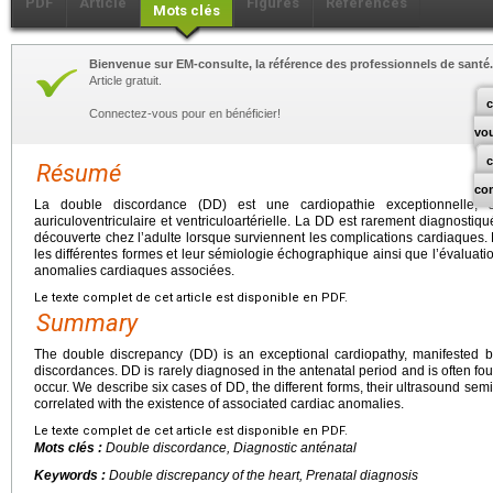
PDF
Article
Figures
Références
Mots clés
Bienvenue sur EM-consulte, la référence des professionnels de santé.
Article gratuit.
c
Connectez-vous pour en bénéficier!
vo
Résumé
co
La double discordance (DD) est une cardiopathie exceptionnelle, 
auriculoventriculaire et ventriculoartérielle. La DD est rarement diagnostiq
découverte chez l’adulte lorsque surviennent les complications cardiaques.
les différentes formes et leur sémiologie échographique ainsi que l’évaluatio
anomalies cardiaques associées.
Le texte complet de cet article est disponible en PDF.
Summary
The double discrepancy (DD) is an exceptional cardiopathy, manifested by a
discordances. DD is rarely diagnosed in the antenatal period and is often fo
occur. We describe six cases of DD, the different forms, their ultrasound se
correlated with the existence of associated cardiac anomalies.
Le texte complet de cet article est disponible en PDF.
Mots clés :
Double discordance, Diagnostic anténatal
Keywords :
Double discrepancy of the heart, Prenatal diagnosis