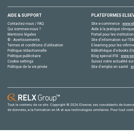
AIDE & SUPPORT
PLATEFORMES ELSE
Contactez-nous / FAQ
Site e-commerce :
www.el
Qui sommes-nous ?
Aide à la pratique clinique
Mentions légales
Portail pour les institution
© - Avertissements
Site d'information sur l'E
Termes et conditions d'utilisation
E-learning pour les infirmi
Politique rédactionnelle
Bibliothèque d'e-books Els
Politique publicitaire
Blog special IFSI :
www.gen
Cookie settings
Suivez notre actualité sur
Politique de la vie privée
Site d'emploi en santé :
e
Tout le contenu de ce site: Copyright © 2026 Elsevier, ses concédants de licence e
de données, a la formation en IA et aux technologies similaires. Pour tout con