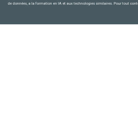
de données, a la formation en IA et aux technologies similaires. Pour tout con