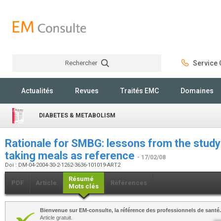
Rechercher
Service C
Rechercher
Actualités
Revues
Traités EMC
Domaines
DIABETES & METABOLISM
Rationale for SMBG: lessons from the study
taking meals as reference
- 17/02/08
Doi : DM-04-2004-30-2-1262-3636-101019-ART2
Résumé
PDF
Article
Références
Mots clés
Bienvenue sur EM-consulte, la référence des professionnels de santé.
Article gratuit.