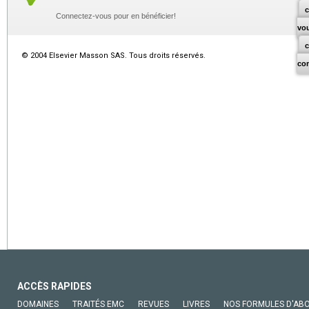
c
Connectez-vous pour en bénéficier!
vo
© 2004 Elsevier Masson SAS. Tous droits réservés.
co
ACCÈS RAPIDES
DOMAINES
TRAITÉS EMC
REVUES
LIVRES
NOS FORMULES D'AB