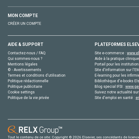
MON COMPTE
CRÉER UN COMPTE
AIDE & SUPPORT
PLATEFORMES ELSE
Contactez-nous / FAQ
Site e-commerce :
www.el
Qui sommes-nous ?
Aide à la pratique clinique
Mentions légales
Portail pour les institution
© - Avertissements
Site d'information sur l'E
Termes et conditions d'utilisation
E-learning pour les infirmi
Politique rédactionnelle
Bibliothèque d'e-books Els
Politique publicitaire
Blog special IFSI :
www.gen
Cookie settings
Suivez notre actualité sur
Politique de la vie privée
Site d'emploi en santé :
e
Tout le contenu de ce site: Copyright © 2026 Elsevier, ses concédants de licence e