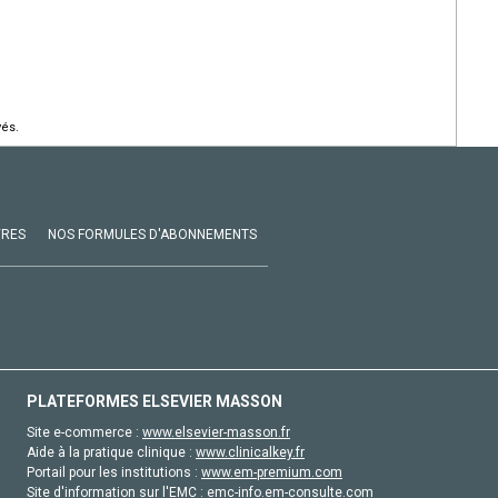
vés.
VRES
NOS FORMULES D'ABONNEMENTS
PLATEFORMES ELSEVIER MASSON
Site e-commerce :
www.elsevier-masson.fr
Aide à la pratique clinique :
www.clinicalkey.fr
Portail pour les institutions :
www.em-premium.com
Site d'information sur l'EMC :
emc-info.em-consulte.com