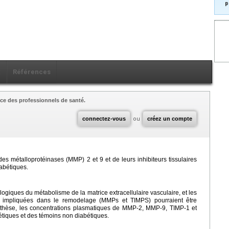
p
x
Références
ce des professionnels de santé.
connectez-vous
ou
créez un compte
es métalloprotéinases (MMP) 2 et 9 et de leurs inhibiteurs tissulaires
abétiques.
logiques du métabolisme de la matrice extracellulaire vasculaire, et les
s impliquées dans le remodelage (MMPs et TIMPS) pourraient être
ypothèse, les concentrations plasmatiques de MMP-2, MMP-9, TIMP-1 et
étiques et des témoins non diabétiques.