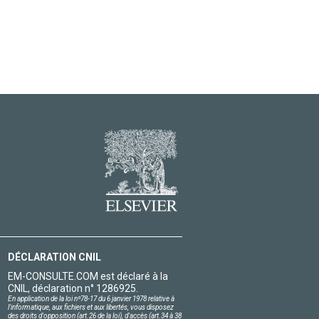
DÉCLARATION CNIL
EM-CONSULTE.COM est déclaré à la
CNIL, déclaration n° 1286925.
En application de la loi nº78-17 du 6 janvier 1978 relative à
l'informatique, aux fichiers et aux libertés, vous disposez
des droits d'opposition (art.26 de la loi), d'accès (art.34 à 38