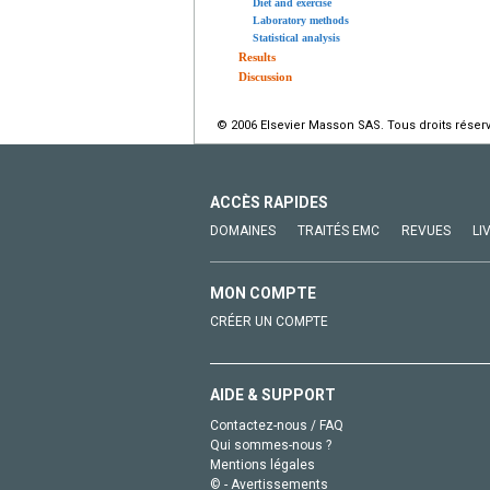
Diet and exercise
Laboratory methods
Statistical analysis
Results
Discussion
© 2006 Elsevier Masson SAS. Tous droits réser
ACCÈS RAPIDES
DOMAINES
TRAITÉS EMC
REVUES
LI
MON COMPTE
CRÉER UN COMPTE
AIDE & SUPPORT
Contactez-nous / FAQ
Qui sommes-nous ?
Mentions légales
© - Avertissements