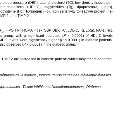
ic blood pressure (DBP), total cholesterol (TC), low density lipoprotein-
in-cholesterol (HDL-C), triglycerides (Tg), lipoprotein(a) [Lp(a)],
ocysteine (Hct) fibrinogen (Fg), high sensitivity C-reactive protein (hs-
IMP-1, and TIMP-2.
A
, FPG, FPI, HOMA index, SBP, DBP, TC, LDL-C, Tg, Lp(a), PAI-1, Hct,
1c
 group, with a significant decrease (
P
< 0.0001) of HDL-C levels
-9 levels were significantly higher (
P
< 0.0001) in diabetic patients.
also observed (
P
< 0.0001) in the diabetic group.
TIMP-2 are increased in diabetic patients which may reflect abnormal
otéinases de la matrice , Inhibiteurs tissulaires des métalloprotéinases ,
loproteinases , Tissue inhibitors of metalloproteinases , Diabetes