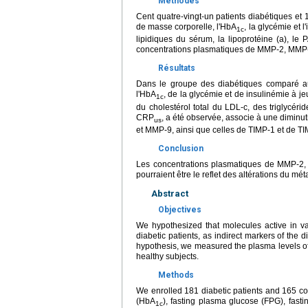
Méthodes
Cent quatre-vingt-un patients diabétiques et 
de masse corporelle, l'HbA
, la glycémie et 
1c
lipidiques du sérum, la lipoprotéine (a), le P
concentrations plasmatiques de MMP-2, MMP-9
Résultats
Dans le groupe des diabétiques comparé aux
l'HbA
, de la glycémie et de insulinémie à je
1c
du cholestérol total du LDL-c, des triglycérid
CRP
, a été observée, associe à une diminut
us
et MMP-9, ainsi que celles de TIMP-1 et de TI
Conclusion
Les concentrations plasmatiques de MMP-2, 
pourraient être le reflet des altérations du mé
Abstract
Objectives
We hypothesized that molecules active in v
diabetic patients, as indirect markers of the d
hypothesis, we measured the plasma levels of
healthy subjects.
Methods
We enrolled 181 diabetic patients and 165 c
(HbA
), fasting plasma glucose (FPG), fas
1c