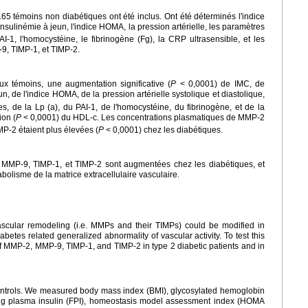
165 témoins non diabétiques ont été inclus. Ont été déterminés l'indice
l'insulinémie à jeun, l'indice HOMA, la pression artérielle, les paramètres
AI-1, l'homocystéine, le fibrinogène (Fg), la CRP ultrasensible, et les
, TIMP-1, et TIMP-2.
 témoins, une augmentation significative (
P
< 0,0001) de IMC, de
un, de l'indice HOMA, de la pression artérielle systolique et diastolique,
es, de la Lp (a), du PAI-1, de l'homocystéine, du fibrinogène, et de la
ion (
P
< 0,0001) du HDL-c. Les concentrations plasmatiques de MMP-2
MP-2 étaient plus élevées (
P
< 0,0001) chez les diabétiques.
MMP-9, TIMP-1, et TIMP-2 sont augmentées chez les diabétiques, et
tabolisme de la matrice extracellulaire vasculaire.
ascular remodeling (i.e. MMPs and their TIMPs) could be modified in
iabetes related generalized abnormality of vascular activity. To test this
 MMP-2, MMP-9, TIMP-1, and TIMP-2 in type 2 diabetic patients and in
ontrols. We measured body mass index (BMI), glycosylated hemoglobin
ting plasma insulin (FPI), homeostasis model assessment index (HOMA