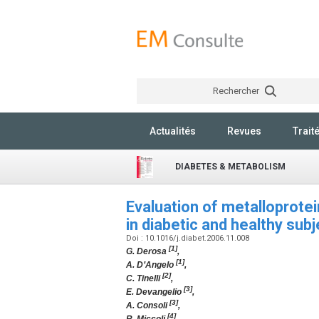
Rechercher
Actualités
Revues
Trait
DIABETES & METABOLISM
Evaluation of metalloprotein
in diabetic and healthy sub
Doi : 10.1016/j.diabet.2006.11.008
[1]
G. Derosa
,
[1]
A. D’Angelo
,
[2]
C. Tinelli
,
[3]
E. Devangelio
,
[3]
A. Consoli
,
[4]