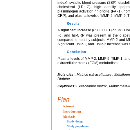
index), systolic blood pressure (SBP), diastol
cholesterol (LDL-C), high density lipoprote
plasminogen activator inhibitor-1 (PAI-1), hom
CRP), and plasma levels of MMP-2, MMP-9, T
Results
A significant increase (
P
< 0.0001) of BMI, Hb
Fg, and hs-CRP was present in the diabetic
compared to healthy subjects. MMP-2 and MMP
Significant TIMP-1, and TIMP-2 increase was 
Conclusion
Plasma levels of MMP-2, MMP-9, TIMP-1, and 
extracellular matrix (ECM) metabolism.
Mots clés :
Matrice extracellulaire , Métallopr
Diabète
Keywords:
Extracellular matrix , Matrix metal
Plan
Résumé
Introduction
Methods
Study design
Study population