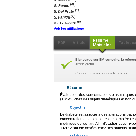
R. Miccoli
,
[4]
G. Penno
,
[4]
S. Del Prato
,
[1]
S. Paniga
,
[5]
A.F.G. Cicero
Voir les affiliations
Résumé
PDF
Article
Tableau
Mots clés
Bienvenue sur EM-consulte, la référen
Article gratuit.
Connectez-vous pour en bénéficier!
Résumé
Évaluation des concentrations plasmatiques d
(TIMPS) chez des sujets diabétiques et non di
Objectifs
Le diabète est associé à des altérations patho
concentrations plasmatiques des molécule
modifiées de ce fait. Afin d'étudier cette h
TIMP-2 ont été dosées chez des patients diab