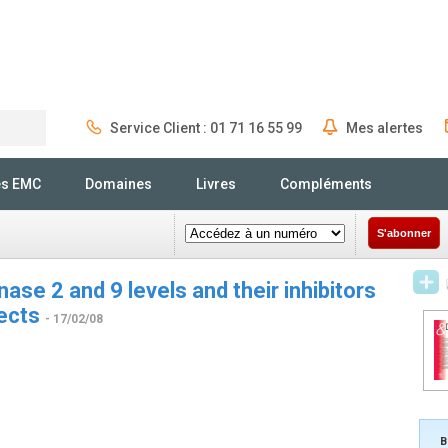
Service Client : 01 71 16 55 99
Mes alertes
Rechercher
és EMC
Domaines
Livres
Compléments
S'abonner
ase 2 and 9 levels and their inhibitors
jects
- 17/02/08
B