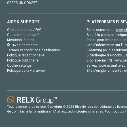
CRÉER UN COMPTE
AIDE & SUPPORT
PLATEFORMES ELSE
Contactez-nous / FAQ
Site e-commerce :
www.el
Qui sommes-nous ?
Aide à la pratique clinique
Mentions légales
Portail pour les institution
© - Avertissements
Site d'information sur l'E
Termes et conditions d'utilisation
E-learning pour les infirmi
Politique rédactionnelle
Bibliothèque d'e-books Els
Politique publicitaire
Blog special IFSI :
www.gen
Cookie settings
Suivez notre actualité sur
Politique de la vie privée
Site d'emploi en santé :
e
Tout le contenu de ce site: Copyright © 2026 Elsevier, ses concédants de licence e
de données, a la formation en IA et aux technologies similaires. Pour tout con