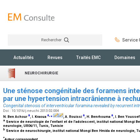
Rechercher
Service C
Rechercher
Actualités
Revues
Traités EMC
Domaines
NEUROCHIRURGIE
Une sténose congénitale des foramens inter
par une hypertension intracrânienne à rech
Congenital stenosis of interventricular foramina revealed by recurrent int
Doi : 10.1016/j.neuchi.2013.02.004
a
a
,
⁎
a
a
N. Ben Achour
, I. Kraoua
, A. Rouissi
, H. Benrhouma
, I. Ben Yousse
a
Service de neurologie de l’enfant et de l’adolescent, institut national Mongi Be
neurologie, UR06/11, Tunis, Tunisie
b
Service de neurochirurgie, institut national Mongi Ben Hmida de neurologie, T
*
Auteur correspondant.