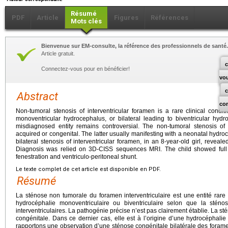
Résumé
PDF
Article
Figures
Références
Mots clés
Bienvenue sur EM-consulte, la référence des professionnels de santé.
Article gratuit.
c
Connectez-vous pour en bénéficier!
vo
Abstract
co
Non-tumoral stenosis of interventricular foramen is a rare clinical conditi
monoventricular hydrocephalus, or bilateral leading to biventricular hyd
misdiagnosed entity remains controversial. The non-tumoral stenosis of 
acquired or congenital. The latter usually manifesting with a neonatal hydro
bilateral stenosis of interventricular foramen, in an 8-year-old girl, reveale
Diagnosis was relied on 3D-CISS sequences MRI. The child showed full 
fenestration and ventriculo-peritoneal shunt.
Le texte complet de cet article est disponible en PDF.
Résumé
La sténose non tumorale du foramen interventriculaire est une entité rare 
hydrocéphalie monoventriculaire ou biventriculaire selon que la stén
interventriculaires. La pathogénie précise n’est pas clairement établie. La s
congénitale. Dans ce dernier cas, elle est à l’origine d’une hydrocéphali
rapportons une observation d’une sténose congénitale bilatérale des foramen