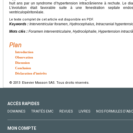
huit ans par un syndrome d’hypertension intracrânienne à rechute. Le diagn
L’évolution était favorable suite à une fenestration septale end
ventriculopéritonéale.
Le texte complet de cet article est disponible en PDF.
Keywords :
Interventricular foramen, Hydrocephalus, Intracranial hypertensi
Mots clés :
Foramen interventriculaire, Hydrocéphalie, Hypertension intracr
Plan
Introduction
Observation
Discussion
Conclusion
Déclaration d’intérêts
© 2013 Elsevier Masson SAS. Tous droits réservés.
ACCÈS RAPIDES
DOMAINES
TRAITÉS EMC
REVUES
LIVRES
NOS FORMULES D'AB
MON COMPTE