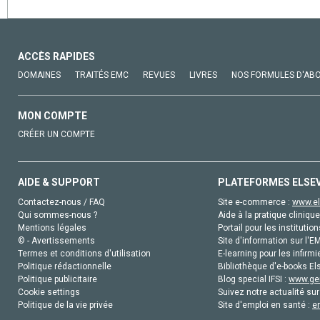
ACCÈS RAPIDES
DOMAINES
TRAITÉS EMC
REVUES
LIVRES
NOS FORMULES D'AB
MON COMPTE
CRÉER UN COMPTE
AIDE & SUPPORT
PLATEFORMES ELSE
Contactez-nous / FAQ
Site e-commerce :
www.el
Qui sommes-nous ?
Aide à la pratique clinique
Mentions légales
Portail pour les institution
© - Avertissements
Site d'information sur l'E
Termes et conditions d'utilisation
E-learning pour les infirmi
Politique rédactionnelle
Bibliothèque d'e-books Els
Politique publicitaire
Blog special IFSI :
www.gen
Cookie settings
Suivez notre actualité sur
Politique de la vie privée
Site d'emploi en santé :
e