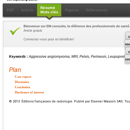
Résumé
PDF
Article
Figures
Références
Mots clés
Bienvenue sur EM-consulte, la référence des professionnels de santé.
Article gratuit.
c
Connectez-vous pour en bénéficier!
vo
Keywords :
Aggressive angiomyxoma, MRI, Pelvis, Perineum, Leupoprelin
co
Plan
Case report
Discussion
Conclusion
Disclosure of interest
© 2013 Éditions françaises de radiologie. Publié par Elsevier Masson SAS. Tou