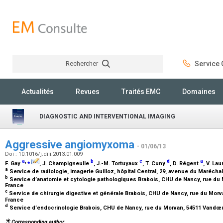
Rechercher
Service C
Rechercher
Actualités
Revues
Traités EMC
Domaines
DIAGNOSTIC AND INTERVENTIONAL IMAGING
Aggressive angiomyxoma
- 01/06/13
Doi : 10.1016/j.diii.2013.01.009
a
,
⁎
b
c
d
a
F. Gay
, J. Champigneulle
, J.-M. Tortuyaux
, T. Cuny
, D. Régent
, V. La
a
Service de radiologie, imagerie Guilloz, hôpital Central, 29, avenue du Maréch
b
Service d’anatomie et cytologie pathologiques Brabois, CHU de Nancy, rue d
France
c
Service de chirurgie digestive et générale Brabois, CHU de Nancy, rue du Mo
France
d
Service d’endocrinologie Brabois, CHU de Nancy, rue du Morvan, 54511 Vand
Corresponding author.