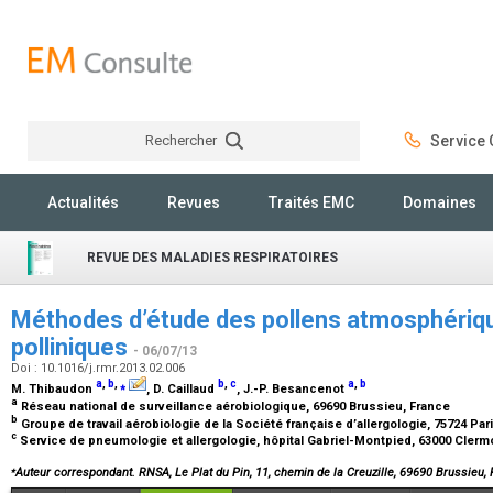
Rechercher
Service C
Rechercher
Actualités
Revues
Traités EMC
Domaines
REVUE DES MALADIES RESPIRATOIRES
Méthodes d’étude des pollens atmosphériqu
polliniques
- 06/07/13
Doi : 10.1016/j.rmr.2013.02.006
a
,
b
,
⁎
b
,
c
a
,
b
M. Thibaudon
, D. Caillaud
, J.-P. Besancenot
a
Réseau national de surveillance aérobiologique, 69690 Brussieu, France
b
Groupe de travail aérobiologie de la Société française d’allergologie, 75724 Pa
c
Service de pneumologie et allergologie, hôpital Gabriel-Montpied, 63000 Cler
⁎
Auteur correspondant. RNSA, Le Plat du Pin, 11, chemin de la Creuzille, 69690 Brussieu, 