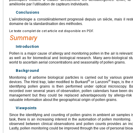
améliorée par l’utilisation de capteurs individuels.
Conclusions
L’aérobiologie a considérablement progressé depuis un siècle, mais il re
domaine de la standardisation des méthodes.
Le texte complet de cet article est disponible en PDF.
Summary
Introduction
Pollen is a major cause of allergy and monitoring pollen in the air is relevan
as well as for biomedical and biological research. Many aero-biological s
world to ascertain aerial concentrations and seasonality of pollen grains.
Background
Monitoring of airborne biological particles is carried out by various grav
®
®
devices. The Hirst trap, later modified to Burkard
or Lanzoni
traps, is the
identifying pollen grains is then performed under optical microscopy. B
recorded over several years of observation, pollen calendars have been dr
management but they could be replaced advantageously by allergy-risk 
valuable information about the geographical origin of pollen grains.
Viewpoints
Since the identifying and counting of pollen grains in ambient air samples
task, there is an increasing interest in the automation of pollen monitorin
observed between clinical observations and pollen counts provides an incen
Lastly, pollen monitoring could be improved through the use of personal bio