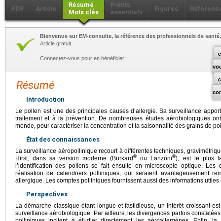
Résumé
Points
PDF
Article
Figures
Référenc
Mots clés
essentiels
Bienvenue sur EM-consulte, la référence des professionnels de santé.
Article gratuit.
c
Connectez-vous pour en bénéficier!
vo
Résumé
co
Introduction
Le pollen est une des principales causes d’allergie. Sa surveillance appor
traitement et à la prévention. De nombreuses études aérobiologiques ont
monde, pour caractériser la concentration et la saisonnalité des grains de pol
État des connaissances
La surveillance aéropollinique recourt à différentes techniques, gravimétriq
®
®
Hirst, dans sa version moderne (Burkard
ou Lanzoni
), est le plus 
l’identification des pollens se fait ensuite en microscopie optique. Le
réalisation de calendriers polliniques, qui seraient avantageusement r
allergique. Les comptes polliniques fournissent aussi des informations utiles
Perspectives
La démarche classique étant longue et fastidieuse, un intérêt croissant e
surveillance aérobiologique. Par ailleurs, les divergences parfois constatée
polliniques incitent à étudier directement les aéroallergènes. Enfin, la