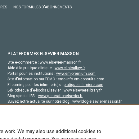
VRES
NOS FORMULES D'ABONNEMENTS
PLATEFORMES ELSEVIER MASSON
Site e-commerce :
www.elsevier-masson.fr
Aide à la pratique clinique :
www.clinicalkey.fr
Portail pour les institutions :
www.em-premium.com
Site d'information sur l'EMC :
emc-info.em-consulte.com
E-learning pour les infirmier(e)s :
pratique-infirmiere.com
Bibliothèque d'e-books Elsevier :
www.elsevierelibrary.fr
Blog special IFSI :
www.generationelsevier.fr
Suivez notre actualité sur notre blog :
www.blog-elsevier-masson.fr
Site d'emploi en santé :
emploisante.com
te work. We may also use additional cookies to
 your digital experience. You can manage your