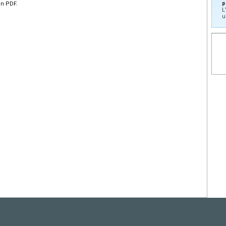
p
en PDF.
L
u