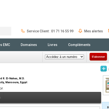
Service Client : 01 71 16 55 99
Mes alertes
Rechercher
és EMC
Domaines
Livres
Compléments
S'abonner
d R. El-Nahas,
M.D.
ity, Mansoura, Egypt
DF.
s
B