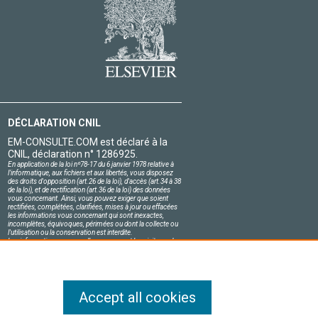
DÉCLARATION CNIL
EM-CONSULTE.COM est déclaré à la
CNIL, déclaration n° 1286925.
En application de la loi nº78-17 du 6 janvier 1978 relative à
l'informatique, aux fichiers et aux libertés, vous disposez
des droits d'opposition (art.26 de la loi), d'accès (art.34 à 38
de la loi), et de rectification (art.36 de la loi) des données
vous concernant. Ainsi, vous pouvez exiger que soient
rectifiées, complétées, clarifiées, mises à jour ou effacées
les informations vous concernant qui sont inexactes,
incomplètes, équivoques, périmées ou dont la collecte ou
l'utilisation ou la conservation est interdite.
Les informations personnelles concernant les visiteurs de
notre site, y compris leur identité, sont confidentielles.
Le responsable du site s'engage sur l'honneur à respecter
les conditions légales de confidentialité applicables en
France et à ne pas divulguer ces informations à des tiers.
Accept all cookies