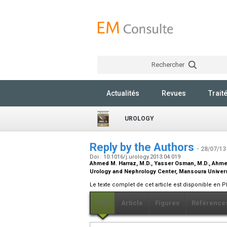
Rechercher
Actualités
Revues
Trait
UROLOGY
Reply by the Authors
- 28/07/13
Doi : 10.1016/j.urology.2013.04.019
Ahmed M. Harraz,
M.D.
, Yasser Osman,
M.D.
, Ahme
Urology and Nephrology Center, Mansoura Univers
Le texte complet de cet article est disponible en P
PDF
Article
Figures
Référence