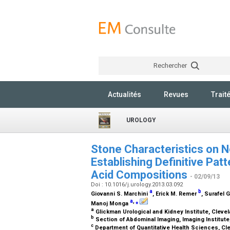
Rechercher
Actualités
Revues
Trait
UROLOGY
Stone Characteristics on
Establishing Definitive Pat
Acid Compositions
- 02/09/13
Doi : 10.1016/j.urology.2013.03.092
a
b
Giovanni S. Marchini
, Erick M. Remer
, Surafel
a
,
⁎
Manoj Monga
a
Glickman Urological and Kidney Institute, Cleve
b
Section of Abdominal Imaging, Imaging Institute
c
Department of Quantitative Health Sciences, Cle