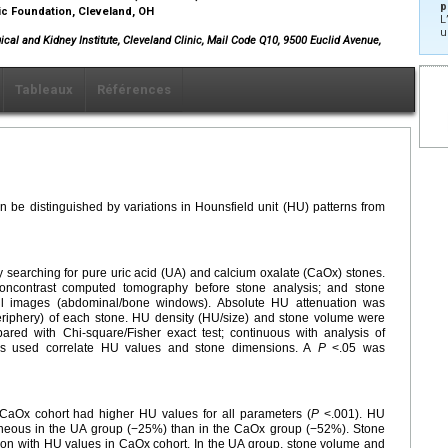
p
ic Foundation, Cleveland, OH
L
u
cal and Kidney Institute, Cleveland Clinic, Mail Code Q10, 9500 Euclid Avenue,
Tableaux
Références
an be distinguished by variations in Hounsfield unit (HU) patterns from
y searching for pure uric acid (UA) and calcium oxalate (CaOx) stones.
; noncontrast computed tomography before stone analysis; and stone
all images (abdominal/bone windows). Absolute HU attenuation was
eriphery) of each stone. HU density (HU/size) and stone volume were
ared with Chi-square/Fisher exact test; continuous with analysis of
as used correlate HU values and stone dimensions. A
P
<.05 was
aOx cohort had higher HU values for all parameters (
P
<.001). HU
neous in the UA group (−25%) than in the CaOx group (−52%). Stone
ation with HU values in CaOx cohort. In the UA group, stone volume and