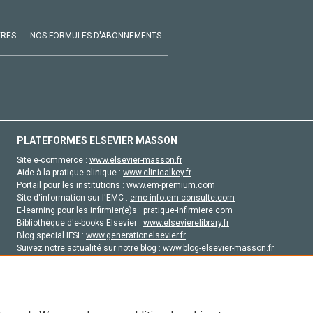
VRES
NOS FORMULES D'ABONNEMENTS
PLATEFORMES ELSEVIER MASSON
Site e-commerce :
www.elsevier-masson.fr
Aide à la pratique clinique :
www.clinicalkey.fr
Portail pour les institutions :
www.em-premium.com
Site d'information sur l'EMC :
emc-info.em-consulte.com
E-learning pour les infirmier(e)s :
pratique-infirmiere.com
Bibliothèque d'e-books Elsevier :
www.elsevierelibrary.fr
Blog special IFSI :
www.generationelsevier.fr
Suivez notre actualité sur notre blog :
www.blog-elsevier-masson.fr
Site d'emploi en santé :
emploisante.com