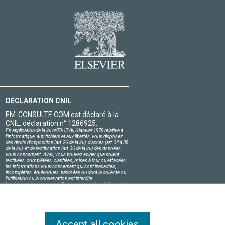
DÉCLARATION CNIL
EM-CONSULTE.COM est déclaré à la
CNIL, déclaration n° 1286925.
En application de la loi nº78-17 du 6 janvier 1978 relative à
l'informatique, aux fichiers et aux libertés, vous disposez
des droits d'opposition (art.26 de la loi), d'accès (art.34 à 38
de la loi), et de rectification (art.36 de la loi) des données
vous concernant. Ainsi, vous pouvez exiger que soient
rectifiées, complétées, clarifiées, mises à jour ou effacées
les informations vous concernant qui sont inexactes,
incomplètes, équivoques, périmées ou dont la collecte ou
l'utilisation ou la conservation est interdite.
Les informations personnelles concernant les visiteurs de
notre site, y compris leur identité, sont confidentielles.
Le responsable du site s'engage sur l'honneur à respecter
les conditions légales de confidentialité applicables en
France et à ne pas divulguer ces informations à des tiers.
Accept all cookies