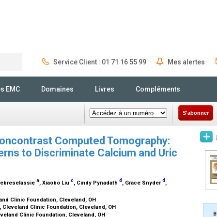
Service Client : 01 71 16 55 99
Mes alertes
Rechercher
és EMC
Domaines
Livres
Compléments
S'abonner
 Noncontrast Computed Tomography:
terns to Discriminate Calcium and Uric
a
c
d
d
 Gebreselassie
, Xiaobo Liu
, Cindy Pynadath
, Grace Snyder
,
land Clinic Foundation, Cleveland, OH
, Cleveland Clinic Foundation, Cleveland, OH
B
veland Clinic Foundation, Cleveland, OH