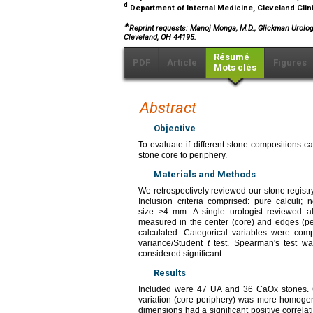
d
Department of Internal Medicine, Cleveland Clin
∗
Reprint requests: Manoj Monga, M.D., Glickman Urologi
Cleveland, OH 44195.
Résumé
PDF
Article
Figures
Mots clés
Abstract
Objective
To evaluate if different stone compositions c
stone core to periphery.
Materials and Methods
We retrospectively reviewed our stone registr
Inclusion criteria comprised: pure calculi
size ≥4 mm. A single urologist reviewed 
measured in the center (core) and edges (p
calculated. Categorical variables were comp
variance/Student
t
test. Spearman's test w
considered significant.
Results
Included were 47 UA and 36 CaOx stones. C
variation (core-periphery) was more homoge
dimensions had a significant positive correl