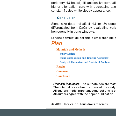
periphery HU had significant positive correl
higher attenuation core with decreasing at
constant frosted white cloudy appearance.
Conclusion
Stone size does not affect HU for UA stone
differentiated from CaOx by evaluating var
homogeneity in bone windows.
Le texte complet de cet article est disponible 
Plan
Materials and Methods
Study Design
Stone Composition and Imaging Assessment
Analyzed Parameters and Statistical Analysis
Results
Comment
Conclusion
Financial Disclosure:
The authors declare that t
The internal review board approved the study.
All authors made important contributions to th
All authors agree with the paper publication.
© 2013 Elsevier Inc. Tous droits réservés.