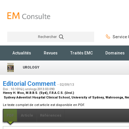
Rechercher
Service C
Rechercher
Actualités
Revues
Traités EMC
Domaines
UROLOGY
Editorial Comment
- 02/09/13
Doi : 10.1016/j.urology.2013.03.090
Henry H. Woo,
M.B.B.S. (Syd), F.R.A.C.S. (Urol.)
Sydney Adventist Hospital Clinical School, University of Sydney, Wahroonga, N
Le texte complet de cet article est disponible en PDF.
PDF
Article
Références