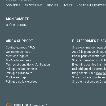
DOMAINES
TRAITÉS EMC
REVUES
LIVRES
NOS FORMULES D'AB
MON COMPTE
CRÉER UN COMPTE
AIDE & SUPPORT
PLATEFORMES ELSE
Contactez-nous / FAQ
Site e-commerce :
www.el
Qui sommes-nous ?
Aide à la pratique clinique
Mentions légales
Portail pour les institution
© - Avertissements
Site d'information sur l'E
Termes et conditions d'utilisation
E-learning pour les infirmi
Politique rédactionnelle
Bibliothèque d'e-books Els
Politique publicitaire
Blog special IFSI :
www.gen
Cookie settings
Suivez notre actualité sur
Politique de la vie privée
Site d'emploi en santé :
e