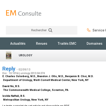
Rechercher
Service C
Rechercher
Actualités
Revues
Traités EMC
Domaines
UROLOGY
Reply
- 02/09/13
Doi : 10.1016/j.urology.2013.04.074
E. Charles Osterberg,
M.D.
, Brandon J. Otto,
M.D.
, Benjamin B. Choi,
M.D.
Department of Urology, Weill-Cornell Medical Center, New York, NY
David No,
B.S.
The Commonwealth Medical College, Scranton, PA
Izolda Naftali,
B.S.
Metropolitan Urology, New York, NY
Le texte complet de cet article est disponible en PDF.