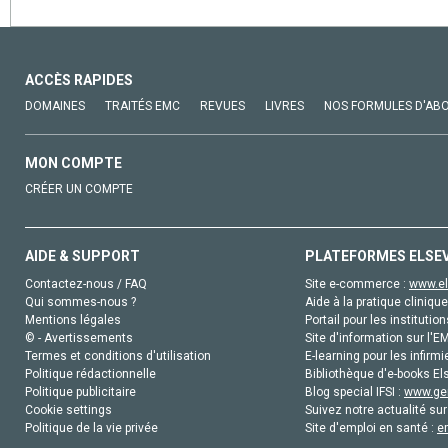
ACCÈS RAPIDES
DOMAINES
TRAITÉS EMC
REVUES
LIVRES
NOS FORMULES D'AB
MON COMPTE
CRÉER UN COMPTE
AIDE & SUPPORT
PLATEFORMES ELSE
Contactez-nous / FAQ
Site e-commerce :
www.el
Qui sommes-nous ?
Aide à la pratique clinique
Mentions légales
Portail pour les institution
© - Avertissements
Site d'information sur l'E
Termes et conditions d'utilisation
E-learning pour les infirmi
Politique rédactionnelle
Bibliothèque d'e-books Els
Politique publicitaire
Blog special IFSI :
www.gen
Cookie settings
Suivez notre actualité sur
Politique de la vie privée
Site d'emploi en santé :
e