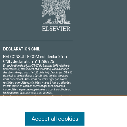
DÉCLARATION CNIL
EM-CONSULTE.COM est déclaré à la
CNIL, déclaration n° 1286925.
En application de la loi nº78-17 du 6 janvier 1978 relative à
l'informatique, aux fichiers et aux libertés, vous disposez
des droits d'opposition (art.26 de la loi), d'accès (art.34 à 38
de la loi), et de rectification (art.36 de la loi) des données
vous concernant. Ainsi, vous pouvez exiger que soient
rectifiées, complétées, clarifiées, mises à jour ou effacées
les informations vous concernant qui sont inexactes,
incomplètes, équivoques, périmées ou dont la collecte ou
l'utilisation ou la conservation est interdite.
Les informations personnelles concernant les visiteurs de
notre site, y compris leur identité, sont confidentielles.
Le responsable du site s'engage sur l'honneur à respecter
les conditions légales de confidentialité applicables en
France et à ne pas divulguer ces informations à des tiers.
Accept all cookies