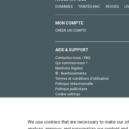
DOMAINES
TRAITÉS EMC
REVUES
LI
MON COMPTE
CRÉER UN COMPTE
AIDE & SUPPORT
Contactez-nous / FAQ
Qui sommes-nous ?
Mentions légales
© - Avertissements
Termes et conditions d'utilisation
Politique rédactionnelle
Politique publicitaire
Cookie settings
Politique de la vie privée
We use cookies that are necessary to make our si
analyze, improve, and personalize our content and