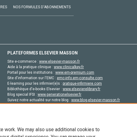
VRES
NOS FORMULES D'ABONNEMENTS
PLATEFORMES ELSEVIER MASSON
Site e-commerce :
www.elsevier-masson.fr
Aide à la pratique clinique :
www.clinicalkey.fr
Portail pour les institutions :
www.em-premium.com
Site d'information sur l'EMC :
emc-info.em-consulte.com
E-learning pour les infirmier(e)s :
pratique-infirmiere.com
Bibliothèque d'e-books Elsevier :
www.elsevierelibrary.fr
Blog special IFSI :
www.generationelsevier.fr
Suivez notre actualité sur notre blog :
www.blog-elsevier-masson.fr
Site d'emploi en santé :
emploisante.com
te work. We may also use additional cookies to
 your digital experience. You can manage your