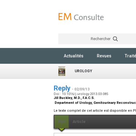
Rechercher
Actualités
Revues
Trait
UROLOGY
Reply
- 02/09/13
Doi : 10.1016/j.urology.2013.03.085
Jill Buckley,
M.D., F.A.C.S.
Department of Urology, Genitourinary Reconstructi
Le texte complet de cet article est disponible en P
PDF
Article