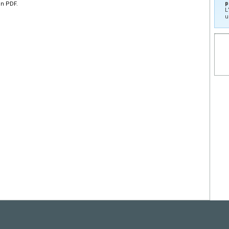
p
en PDF.
L
u