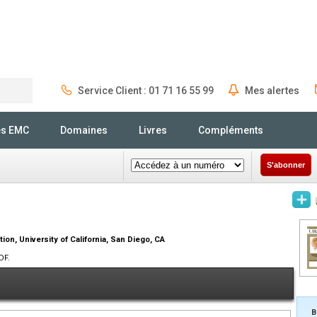
Service Client : 01 71 16 55 99
Mes alertes
Rechercher
és EMC
Domaines
Livres
Compléments
S'abonner
on, University of California, San Diego, CA
DF.
B