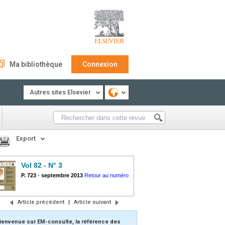
Ma bibliothèque
Connexion
Autres sites Elsevier
Export
Vol 82 - N° 3
P. 723
-
septembre 2013
Retour au numéro
Article précédent
|
Article suivant
ienvenue sur EM-consulte, la référence des