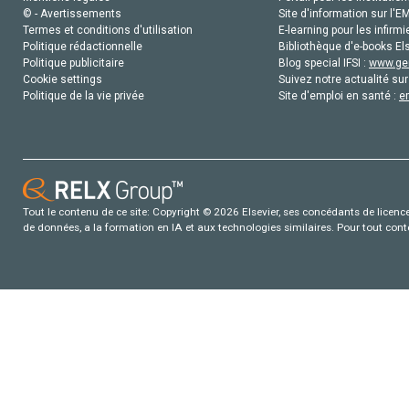
© - Avertissements
Site d'information sur l'E
Termes et conditions d'utilisation
E-learning pour les infirmi
Politique rédactionnelle
Bibliothèque d'e-books Els
Politique publicitaire
Blog special IFSI :
www.gen
Cookie settings
Suivez notre actualité sur
Politique de la vie privée
Site d'emploi en santé :
e
Tout le contenu de ce site: Copyright © 2026 Elsevier, ses concédants de licence e
de données, a la formation en IA et aux technologies similaires. Pour tout con