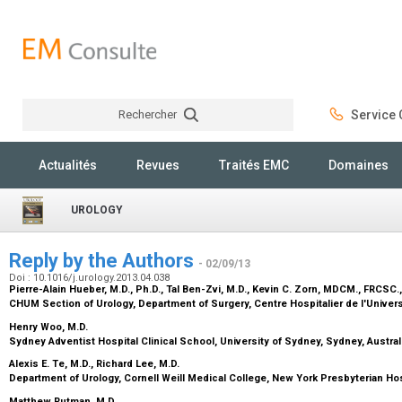
Rechercher
Service C
Rechercher
Actualités
Revues
Traités EMC
Domaines
UROLOGY
Reply by the Authors
- 02/09/13
Doi : 10.1016/j.urology.2013.04.038
Pierre-Alain Hueber,
M.D., Ph.D.
, Tal Ben-Zvi,
M.D.
, Kevin C. Zorn,
MDCM., FRCSC.,
CHUM Section of Urology, Department of Surgery, Centre Hospitalier de l'Univer
Henry Woo,
M.D.
Sydney Adventist Hospital Clinical School, University of Sydney, Sydney, Austra
Alexis E. Te,
M.D.
, Richard Lee,
M.D.
Department of Urology, Cornell Weill Medical College, New York Presbyterian Ho
Matthew Rutman,
M.D.