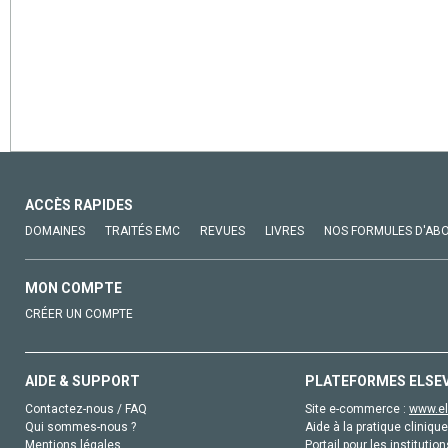
ACCÈS RAPIDES
DOMAINES
TRAITÉS EMC
REVUES
LIVRES
NOS FORMULES D'AB
MON COMPTE
CRÉER UN COMPTE
AIDE & SUPPORT
PLATEFORMES ELSE
Contactez-nous / FAQ
Site e-commerce :
www.el
Qui sommes-nous ?
Aide à la pratique clinique
Mentions légales
Portail pour les institution