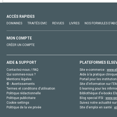
ACCÈS RAPIDES
DOMAINES
TRAITÉS EMC
REVUES
LIVRES
NOS FORMULES D'AB
MON COMPTE
CRÉER UN COMPTE
AIDE & SUPPORT
PLATEFORMES ELSE
Contactez-nous / FAQ
Site e-commerce :
www.el
Qui sommes-nous ?
Aide à la pratique clinique
Mentions légales
Portail pour les institution
© - Avertissements
Site d'information sur l'E
Termes et conditions d'utilisation
E-learning pour les infirmi
Politique rédactionnelle
Bibliothèque d'e-books Els
Politique publicitaire
Blog special IFSI :
www.gen
Cookie settings
Suivez notre actualité sur
Politique de la vie privée
Site d'emploi en santé :
e