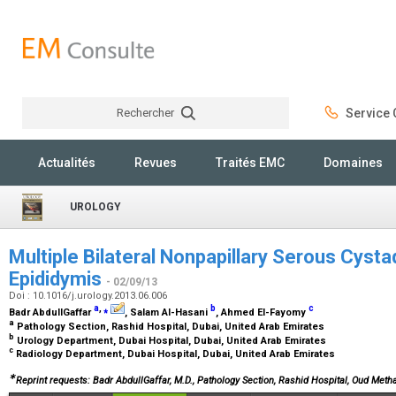
Rechercher
Service C
Rechercher
Actualités
Revues
Traités EMC
Domaines
UROLOGY
Multiple Bilateral Nonpapillary Serous Cyst
Epididymis
- 02/09/13
Doi : 10.1016/j.urology.2013.06.006
a
,
⁎
b
c
Badr AbdullGaffar
, Salam Al-Hasani
, Ahmed El-Fayomy
a
Pathology Section, Rashid Hospital, Dubai, United Arab Emirates
b
Urology Department, Dubai Hospital, Dubai, United Arab Emirates
c
Radiology Department, Dubai Hospital, Dubai, United Arab Emirates
∗
Reprint requests: Badr AbdullGaffar, M.D., Pathology Section, Rashid Hospital, Oud Meth