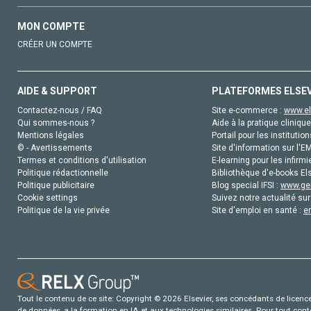
MON COMPTE
CRÉER UN COMPTE
AIDE & SUPPORT
PLATEFORMES ELSE
Contactez-nous / FAQ
Site e-commerce :
www.el
Qui sommes-nous ?
Aide à la pratique clinique
Mentions légales
Portail pour les institution
© - Avertissements
Site d'information sur l'E
Termes et conditions d'utilisation
E-learning pour les infirmi
Politique rédactionnelle
Bibliothèque d'e-books Els
Politique publicitaire
Blog special IFSI :
www.gen
Cookie settings
Suivez notre actualité sur
Politique de la vie privée
Site d'emploi en santé :
e
Tout le contenu de ce site: Copyright © 2026 Elsevier, ses concédants de licence e
de données, a la formation en IA et aux technologies similaires. Pour tout con