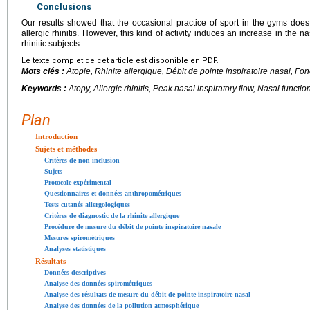
Conclusions
Our results showed that the occasional practice of sport in the gyms does n
allergic rhinitis. However, this kind of activity induces an increase in the 
rhinitic subjects.
Le texte complet de cet article est disponible en PDF.
Mots clés :
Atopie, Rhinite allergique, Débit de pointe inspiratoire nasal, Fon
Keywords :
Atopy, Allergic rhinitis, Peak nasal inspiratory flow, Nasal functio
Plan
Introduction
Sujets et méthodes
Critères de non-inclusion
Sujets
Protocole expérimental
Questionnaires et données anthropométriques
Tests cutanés allergologiques
Critères de diagnostic de la rhinite allergique
Procédure de mesure du débit de pointe inspiratoire nasale
Mesures spirométriques
Analyses statistiques
Résultats
Données descriptives
Analyse des données spirométriques
Analyse des résultats de mesure du débit de pointe inspiratoire nasal
Analyse des données de la pollution atmosphérique