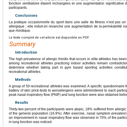
fonction ventilatoire étaient inchangées et une augmentation significati
participants.
Conclusions
La pratique occasionnelle du sport dans une salle de fitness n’est pas un 
allergique ; elle induit en revanche une augmentation de la perméabilité nas
que rhinitique.
Le texte complet de cet article est disponible en PDF.
Summary
Introduction
The high prevalence of allergic rhinitis that occurs in elite athletes has bee
among recreational athletes practicing indoor activities remain contradict
determine whether taking part in gym based sporting activities constitutes
recreational athletes.
Methods
A group of 50 recreational athletes was examined. A specific questionnaire for
battery of skin prick-tests to aeroallergens were administered to each part
peak nasal inspiratory flow (PNIF) and lung function were also obtained befor
Results
Thirty-two percent of the participants were atopic, 18% suffered from allergic r
of the general population (16.9%). After exercise, nasal symptom prevalenc
an improvement in nasal inspiratory flow was observed in 70% of the particip
in lung function was noticed.