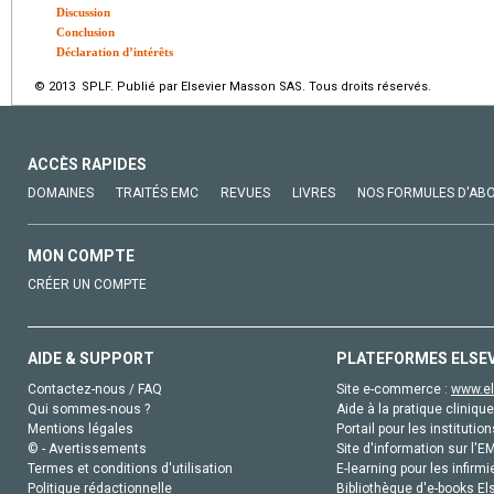
Discussion
Conclusion
Déclaration d’intérêts
© 2013 SPLF. Publié par Elsevier Masson SAS. Tous droits réservés.
ACCÈS RAPIDES
DOMAINES
TRAITÉS EMC
REVUES
LIVRES
NOS FORMULES D'AB
MON COMPTE
CRÉER UN COMPTE
AIDE & SUPPORT
PLATEFORMES ELSE
Contactez-nous / FAQ
Site e-commerce :
www.el
Qui sommes-nous ?
Aide à la pratique clinique
Mentions légales
Portail pour les institution
© - Avertissements
Site d'information sur l'E
Termes et conditions d'utilisation
E-learning pour les infirmi
Politique rédactionnelle
Bibliothèque d'e-books Els