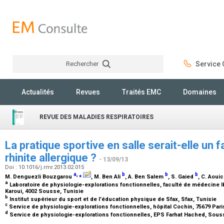
Rechercher
Service C
Rechercher
Actualités
Revues
Traités EMC
Domaines
REVUE DES MALADIES RESPIRATOIRES
La pratique sportive en salle serait-elle un 
rhinite allergique ?
- 13/09/13
Doi : 10.1016/j.rmr.2013.02.015
a
,
⁎
b
b
b
M. Denguezli Bouzgarou
, M. Ben Ali
, A. Ben Salem
, S. Gaied
, C. Aoui
a
Laboratoire de physiologie-explorations fonctionnelles, faculté de médecine
Karoui, 4002 Sousse, Tunisie
b
Institut supérieur du sport et de l’éducation physique de Sfax, Sfax, Tunisie
c
Service de physiologie-explorations fonctionnelles, hôpital Cochin, 75679 Par
d
Service de physiologie-explorations fonctionnelles, EPS Farhat Hached, Sous