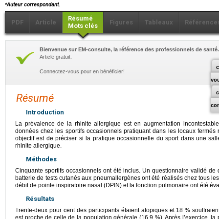
⁎
Auteur correspondant.
Résumé
PDF
Article
Figures
Tableaux
Référence
Mots clés
Bienvenue sur EM-consulte, la référence des professionnels de santé.
Article gratuit.
c
Connectez-vous pour en bénéficier!
vo
Résumé
co
Introduction
La prévalence de la rhinite allergique est en augmentation incontestable
données chez les sportifs occasionnels pratiquant dans les locaux fermés r
objectif est de préciser si la pratique occasionnelle du sport dans une sall
rhinite allergique.
Méthodes
Cinquante sportifs occasionnels ont été inclus. Un questionnaire validé de d
batterie de tests cutanés aux pneumallergènes ont été réalisés chez tous le
débit de pointe inspiratoire nasal (DPIN) et la fonction pulmonaire ont été év
Résultats
Trente-deux pour cent des participants étaient atopiques et 18 % souffraient
est proche de celle de la population générale (16,9 %). Après l’exercice, 