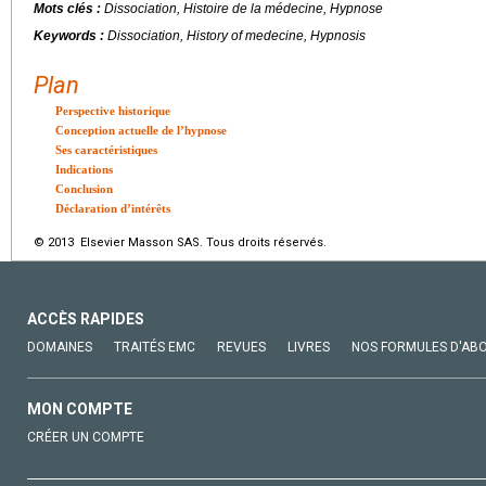
Mots clés :
Dissociation, Histoire de la médecine, Hypnose
Keywords :
Dissociation, History of medecine, Hypnosis
Plan
Perspective historique
Conception actuelle de l’hypnose
Ses caractéristiques
Indications
Conclusion
Déclaration d’intérêts
© 2013 Elsevier Masson SAS. Tous droits réservés.
ACCÈS RAPIDES
DOMAINES
TRAITÉS EMC
REVUES
LIVRES
NOS FORMULES D'AB
MON COMPTE
CRÉER UN COMPTE