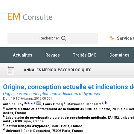
Rechercher
Service C
Rechercher
Actualités
Revues
Traités EMC
Domaines
ANNALES MÉDICO-PSYCHOLOGIQUES
Origine, conception actuelle et indications 
Origin, current conception and indications of hypnosis
Doi : 10.1016/j.amp.2013.08.001
a
,
b
,
⁎
,
c
d
a
,
b
Antoine Bioy
, Louis Crocq
, Maximilien Bachelart
a
Centre d’étude et de traitement de la douleur du CHU de Bicêtre, 78, rue du Gé
cedex, France
b
Laboratoire de psychopathologie et de psychologie médicale, EA4452, univers
AAFE, 21000 Dijon, France
c
Institut français d’hypnose, 75010 Paris, France
d
Université René-Descartes, 75006 Paris, France