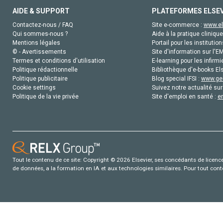
AIDE & SUPPORT
PLATEFORMES ELSE
Contactez-nous / FAQ
Site e-commerce :
www.el
Qui sommes-nous ?
Aide à la pratique clinique
Mentions légales
Portail pour les institution
© - Avertissements
Site d'information sur l'E
Termes et conditions d'utilisation
E-learning pour les infirmi
Politique rédactionnelle
Bibliothèque d'e-books Els
Politique publicitaire
Blog special IFSI :
www.gen
Cookie settings
Suivez notre actualité sur
Politique de la vie privée
Site d'emploi en santé :
e
Tout le contenu de ce site: Copyright © 2026 Elsevier, ses concédants de licence e
de données, a la formation en IA et aux technologies similaires. Pour tout con