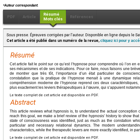
⁎
Auteur correspondant.
Résumé
PDF
Article
Références
Mots clés
Sous presse. Épreuves corrigées par l'auteur. Disponible en ligne depuis le 
Cet article a été publié dans un numéro de la revue,
cliquez ici pour y acc
Résumé
Cet article fait le point sur ce qu’est l’hypnose pour comprendre où l’on en
ses mécanismes et de ses indications. Pour ce faire, nous faisons une brèv
de montrer que très tôt, l’importance d’un état particulier de conscienc
constatation que la pratique de l’hypnose menait à une dynamique relati
compréhension moderne de l’hypnose reprend ces deux caractéristiques, to
plus exactement les leviers thérapeutiques à l’œuvre, qui s’appuient notamm
Le texte complet de cet article est disponible en PDF.
Abstract
This article reviews what hypnosis is, to understand the actual conception o
reach this goal, we make a brief review of the hypnosis’ history to show that 
state of consciousness was identified, just as much as the constation whic
particular and necessary relational dynamics. The modern understandi
characteristics, while the therapeutic levers are more exactly identified, in pa
Le texte complet de cet article est disponible en PDF.