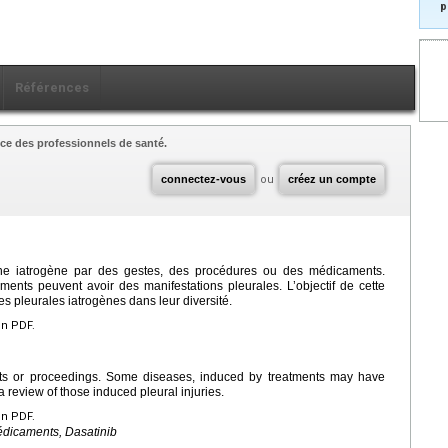
p
Références
ce des professionnels de santé.
connectez-vous
ou
créez un compte
gine iatrogène par des gestes, des procédures ou des médicaments.
ements peuvent avoir des manifestations pleurales. L’objectif de cette
es pleurales iatrogènes dans leur diversité.
en PDF.
nts or proceedings. Some diseases, induced by treatments may have
 a review of those induced pleural injuries.
en PDF.
édicaments, Dasatinib