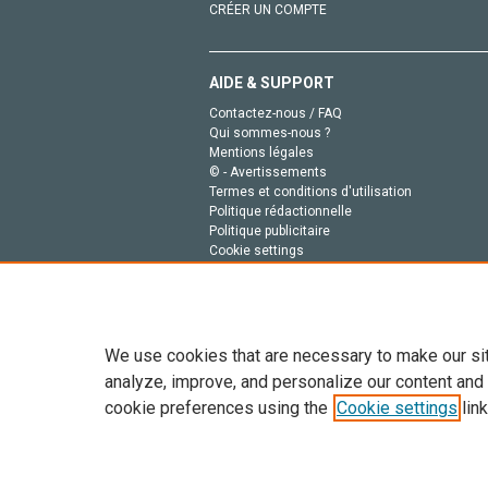
CRÉER UN COMPTE
AIDE & SUPPORT
Contactez-nous / FAQ
Qui sommes-nous ?
Mentions légales
© - Avertissements
Termes et conditions d'utilisation
Politique rédactionnelle
Politique publicitaire
Cookie settings
Politique de la vie privée
We use cookies that are necessary to make our si
analyze, improve, and personalize our content and
cookie preferences using the
Cookie settings
link
Tout le contenu de ce site: Copyright © 2026 Else
de données, a la formation en IA et aux technol