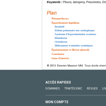
Keywords :
Pleura, Iatrogeny, Pneumotox, Dr
Plan
Pneumothorax
Épanchements liquidiens
Dasatinib
Œdème pulmonaire non cardiogénique
Syndrome d’hyperstimulation ovarienne
Hémothorax
Chylothorax
Médicaments et maladies systémiques
Épaississement et fibrose pleurale
Conclusion
Liens d’intérêts
© 2013 Elsevier Masson SAS. Tous droits réser
ACCÈS RAPIDES
DOMAINES
TRAITÉS EMC
REVUES
LI
MON COMPTE