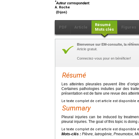
*
Auteur correspondant.
A. Roche
(Dijon)
Résumé
PDF
Article
Figures
Mots clés
Bienvenue sur EM-consulte, la référen
Article gratuit.
Connectez-vous pour en bénéficier!
Résumé
Les atteintes pleurales peuvent être d’ori
Certaines pathologies induites par des trait
présentation est de faire une revue des atteint
Le texte complet de cet article est disponible 
Summary
Pleural injuries can be induced by treatme
pleural injuries. The goal of this topic is doing
Le texte complet de cet article est disponible 
Mots-clés :
Plèvre, Iatrogénie, Pneumotox, M