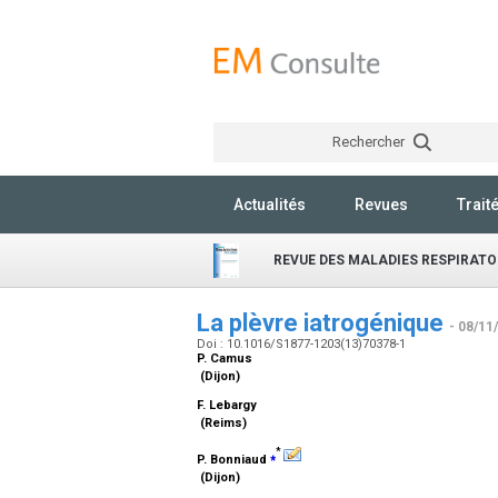
Rechercher
Actualités
Revues
Trait
REVUE DES MALADIES RESPIRATO
La plèvre iatrogénique
- 08/11
Doi : 10.1016/S1877-1203(13)70378-1
P. Camus
(Dijon)
F. Lebargy
(Reims)
*
⁎
P. Bonniaud
(Dijon)