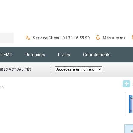
Service Client : 01 71 16 55 99
Mes alertes
Rechercher
és EMC
Domaines
Livres
Compléments
IRES ACTUALITÉS
/13
B