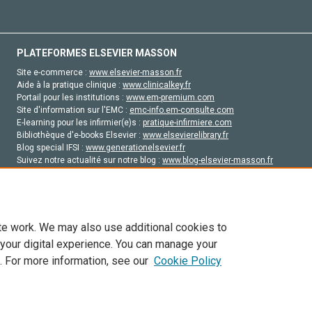
PLATEFORMES ELSEVIER MASSON
Site e-commerce :
www.elsevier-masson.fr
Aide à la pratique clinique :
www.clinicalkey.fr
Portail pour les institutions :
www.em-premium.com
Site d'information sur l'EMC :
emc-info.em-consulte.com
E-learning pour les infirmier(e)s :
pratique-infirmiere.com
Bibliothèque d'e-books Elsevier :
www.elsevierelibrary.fr
Blog special IFSI :
www.generationelsevier.fr
Suivez notre actualité sur notre blog :
www.blog-elsevier-masson.fr
Site d'emploi en santé :
emploisante.com
te work. We may also use additional cookies to
 your digital experience. You can manage your
. For more information, see our
Cookie Policy
vier, ses concédants de licence et ses contributeurs. Tout les droits sont réservés, y 
ogies similaires. Pour tout contenu en libre accès, les conditions de licence Creati