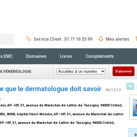
Service Client : 01 71 16 55 99
Mes alertes
Rechercher
és EMC
Domaines
Livres
Compléments
DE VÉNÉRÉOLOGIE
S'abonner
ce que le dermatologue doit savoir
- 06/12/13
or, AP–HP, 51, avenue du Maréchal-de-Lattre-de-Tassigny, 94000 Créteil,
955, IMRB, hôpital Henri-Mondor, AP–HP, 51, avenue du Maréchal-de-Lattre-
AP–HP, 51, avenue du Maréchal-de-Lattre-de-Tassigny, 94000 Créteil,
B