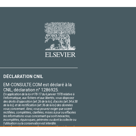
DÉCLARATION CNIL
EM-CONSULTE.COM est déclaré à la
CNIL, déclaration n° 1286925.
En application de la loi nº78-17 du 6 janvier 1978 relative à
l'informatique, aux fichiers et aux libertés, vous disposez
des droits d'opposition (art.26 de la loi), d'accès (art.34 à 38
de la loi), et de rectification (art.36 de la loi) des données
vous concernant. Ainsi, vous pouvez exiger que soient
rectifiées, complétées, clarifiées, mises à jour ou effacées
les informations vous concernant qui sont inexactes,
incomplètes, équivoques, périmées ou dont la collecte ou
l'utilisation ou la conservation est interdite.
Les informations personnelles concernant les visiteurs de
notre site, y compris leur identité, sont confidentielles.
Le responsable du site s'engage sur l'honneur à respecter