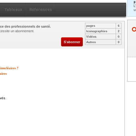
p
L
Tableaux
Références
u
pages
6
ce des professionnels de santé.
nécessite un abonnement.
Iconographies
2
Vidéos
0
S'abonner
Autres
0
nucléaires ?
aires
vés.