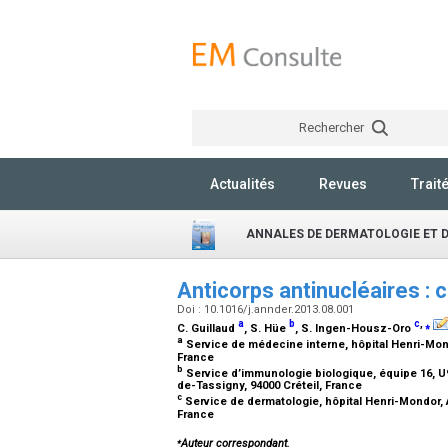
Rechercher
Actualités
Revues
Trait
ANNALES DE DERMATOLOGIE ET 
Anticorps antinucléaires : 
Doi : 10.1016/j.annder.2013.08.001
a
b
c
,
⁎
C. Guillaud
, S. Hüe
, S. Ingen-Housz-Oro
a
Service de médecine interne, hôpital Henri-Mond
France
b
Service d’immunologie biologique, équipe 16, U
de-Tassigny, 94000 Créteil, France
c
Service de dermatologie, hôpital Henri-Mondor, 
France
⁎
Auteur correspondant.