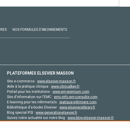
VRES
NOS FORMULES D'ABONNEMENTS
PLATEFORMES ELSEVIER MASSON
Site e-commerce :
www.elsevier-masson.fr
Aide à la pratique clinique :
www.clinicalkey.fr
Portail pour les institutions :
www.em-premium.com
Site d'information sur l'EMC :
emc-info.em-consulte.com
E-learning pour les infirmier(e)s :
pratique-infirmiere.com
Bibliothèque d'e-books Elsevier :
www.elsevierelibrary.fr
Blog special IFSI :
www.generationelsevier.fr
Suivez notre actualité sur notre blog :
www.blog-elsevier-masson.fr
Site d'emploi en santé :
emploisante.com