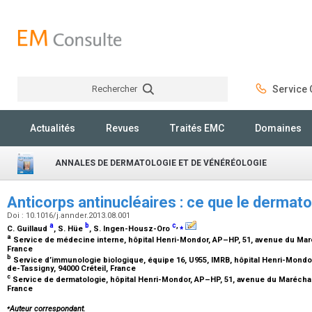
Rechercher
Service C
Rechercher
Actualités
Revues
Traités EMC
Domaines
ANNALES DE DERMATOLOGIE ET DE VÉNÉRÉOLOGIE
Anticorps antinucléaires : ce que le dermat
Doi : 10.1016/j.annder.2013.08.001
a
b
c
,
⁎
C. Guillaud
, S. Hüe
, S. Ingen-Housz-Oro
a
Service de médecine interne, hôpital Henri-Mondor, AP–HP, 51, avenue du Maré
France
b
Service d’immunologie biologique, équipe 16, U955, IMRB, hôpital Henri-Mondo
de-Tassigny, 94000 Créteil, France
c
Service de dermatologie, hôpital Henri-Mondor, AP–HP, 51, avenue du Maréchal-
France
⁎
Auteur correspondant.