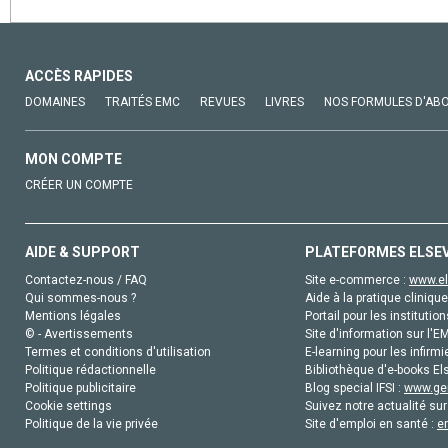
ACCÈS RAPIDES
DOMAINES
TRAITÉS EMC
REVUES
LIVRES
NOS FORMULES D'AB
MON COMPTE
CRÉER UN COMPTE
AIDE & SUPPORT
PLATEFORMES ELSE
Contactez-nous / FAQ
Site e-commerce :
www.el
Qui sommes-nous ?
Aide à la pratique clinique
Mentions légales
Portail pour les institution
© - Avertissements
Site d'information sur l'E
Termes et conditions d'utilisation
E-learning pour les infirmi
Politique rédactionnelle
Bibliothèque d'e-books Els
Politique publicitaire
Blog special IFSI :
www.gen
Cookie settings
Suivez notre actualité sur
Politique de la vie privée
Site d'emploi en santé :
e