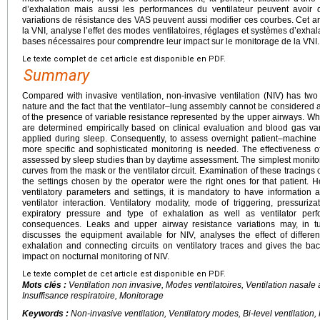
d’exhalation mais aussi les performances du ventilateur peuvent avoir 
variations de résistance des VAS peuvent aussi modifier ces courbes. Cet art
la VNI, analyse l’effet des modes ventilatoires, réglages et systèmes d’exhala
bases nécessaires pour comprendre leur impact sur le monitorage de la VNI.
Le texte complet de cet article est disponible en PDF.
Summary
Compared with invasive ventilation, non-invasive ventilation (NIV) has two 
nature and the fact that the ventilator–lung assembly cannot be considere
of the presence of variable resistance represented by the upper airways. When 
are determined empirically based on clinical evaluation and blood gas va
applied during sleep. Consequently, to assess overnight patient–machine “
more specific and sophisticated monitoring is needed. The effectiveness o
assessed by sleep studies than by daytime assessment. The simplest monito
curves from the mask or the ventilator circuit. Examination of these tracings 
the settings chosen by the operator were the right ones for that patient. 
ventilatory parameters and settings, it is mandatory to have information a
ventilator interaction. Ventilatory modality, mode of triggering, pressuri
expiratory pressure and type of exhalation as well as ventilator per
consequences. Leaks and upper airway resistance variations may, in tur
discusses the equipment available for NIV, analyses the effect of differe
exhalation and connecting circuits on ventilatory traces and gives the b
impact on nocturnal monitoring of NIV.
Le texte complet de cet article est disponible en PDF.
Mots clés :
Ventilation non invasive, Modes ventilatoires, Ventilation nasale
Insuffisance respiratoire, Monitorage
Keywords :
Non-invasive ventilation, Ventilatory modes, Bi-level ventilation,