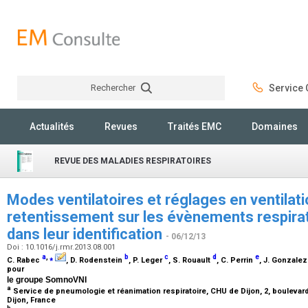
Rechercher
Service C
Rechercher
Actualités
Revues
Traités EMC
Domaines
REVUE DES MALADIES RESPIRATOIRES
Modes ventilatoires et réglages en ventilati
retentissement sur les évènements respirat
dans leur identification
- 06/12/13
Doi : 10.1016/j.rmr.2013.08.001
a
,
⁎
b
c
d
e
C. Rabec
, D. Rodenstein
, P. Leger
, S. Rouault
, C. Perrin
, J. Gonzale
pour
le groupe SomnoVNI
a
Service de pneumologie et réanimation respiratoire, CHU de Dijon, 2, boulevar
Dijon, France
b