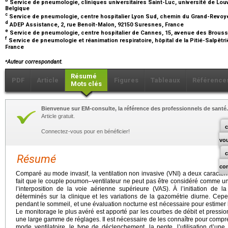
Service de pneumologie, cliniques universitaires Saint-Luc, université de Louv
Belgique
c
Service de pneumologie, centre hospitalier Lyon Sud, chemin du Grand-Revoyet
d
ADEP Assistance, 2, rue Benoît-Malon, 92150 Suresnes, France
e
Service de pneumologie, centre hospitalier de Cannes, 15, avenue des Brouss
f
Service de pneumologie et réanimation respiratoire, hôpital de la Pitié-Salpêtriè
France
⁎
Auteur correspondant.
Résumé
PDF
Article
Figures
Tableaux
Référence
Mots clés
Bienvenue sur EM-consulte, la référence des professionnels de santé.
Article gratuit.
c
Connectez-vous pour en bénéficier!
vo
Résumé
co
Comparé au mode invasif, la ventilation non invasive (VNI) a deux caractéri
fait que le couple poumon–ventilateur ne peut pas être considéré comme u
l’interposition de la voie aérienne supérieure (VAS). À l’initiation de l
déterminés sur la clinique et les variations de la gazométrie diurne. Cep
pendant le sommeil, et une évaluation nocturne est nécessaire pour estimer l
Le monitorage le plus avéré est apporté par les courbes de débit et press
une large gamme de réglages. Il est nécessaire de les connaître pour compren
mode ventilatoire, le type de déclenchement, la pente, l’utilisation d’une 