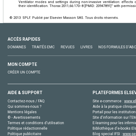
Ventilator modes and settings during non-invasive ventilation: effects 
their identification. Thorax 2011;66:170–8 [PMID: 20947891]” with permis
© 2013 SPLF. Publié par Elsevier Masson SAS. Tous droits réservés.
ACCÈS RAPIDES
DOMAINES
TRAITÉS EMC
REVUES
LIVRES
NOS FORMULES D'AB
MON COMPTE
CRÉER UN COMPTE
AIDE & SUPPORT
PLATEFORMES ELSE
Contactez-nous / FAQ
Site e-commerce :
www.el
Qui sommes-nous ?
Aide à la pratique clinique
Mentions légales
Portail pour les institution
© - Avertissements
Site d'information sur l'E
Termes et conditions d'utilisation
E-learning pour les infirmi
Politique rédactionnelle
Bibliothèque d'e-books Els
Politique publicitaire
Blog special IFSI :
www.gen