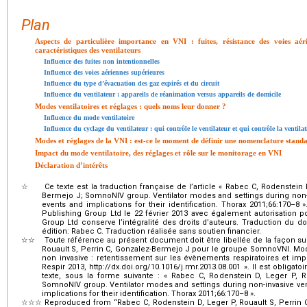
Plan
Aspects de particulière importance en VNI : fuites, résistance des voies aérie
caractéristiques des ventilateurs
Influence des fuites non intentionnelles
Influence des voies aériennes supérieures
Influence du type d’évacuation des gaz expirés et du circuit
Influence du ventilateur : appareils de réanimation versus appareils de domicile
Modes ventilatoires et réglages : quels noms leur donner ?
Influence du mode ventilatoire
Influence du cyclage du ventilateur : qui contrôle le ventilateur et qui contrôle la ventila
Modes et réglages de la VNI : est-ce le moment de définir une nomenclature standa
Impact du mode ventilatoire, des réglages et rôle sur le monitorage en VNI
Déclaration d’intérêts
☆
Ce texte est la traduction française de l’article « Rabec C, Rodenstein 
Bermejo J; SomnoNIV group. Ventilator modes and settings during non-inv
events and implications for their identification. Thorax 2011;66:170–8 »
Publishing Group Ltd le 22 février 2013 avec également autorisation 
Group Ltd conserve l’intégralité des droits d’auteurs. Traduction du do
édition: Rabec C. Traduction réalisée sans soutien financier.
☆☆
Toute référence au présent document doit être libellée de la façon sui
Rouault S, Perrin C, Gonzalez-Bermejo J pour le groupe SomnoVNI. Modes
non invasive : retentissement sur les évènements respiratoires et impli
Respir 2013, http://dx.doi.org/10.1016/j.rmr.2013.08.001 ». Il est obligato
texte, sous la forme suivante : « Rabec C, Rodenstein D, Leger P, R
SomnoNIV group. Ventilator modes and settings during non-invasive venti
implications for their identification. Thorax 2011;66:170–8 ».
☆☆☆
Reproduced from “Rabec C, Rodenstein D, Leger P, Rouault S, Perrin