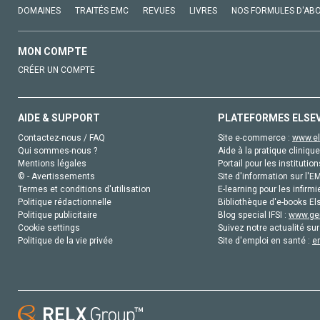
DOMAINES
TRAITÉS EMC
REVUES
LIVRES
NOS FORMULES D'AB
MON COMPTE
CRÉER UN COMPTE
AIDE & SUPPORT
PLATEFORMES ELSE
Contactez-nous / FAQ
Site e-commerce :
www.el
Qui sommes-nous ?
Aide à la pratique clinique
Mentions légales
Portail pour les institution
© - Avertissements
Site d'information sur l'E
Termes et conditions d'utilisation
E-learning pour les infirmi
Politique rédactionnelle
Bibliothèque d'e-books Els
Politique publicitaire
Blog special IFSI :
www.gen
Cookie settings
Suivez notre actualité sur
Politique de la vie privée
Site d'emploi en santé :
e