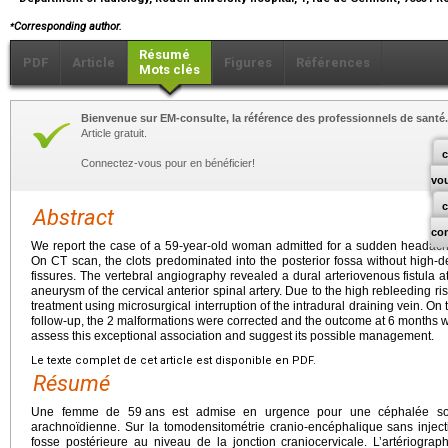
⁎
Corresponding author.
Résumé
PDF
Article
Figures
Références
Mots clés
Bienvenue sur EM-consulte, la référence des professionnels de santé.
Article gratuit.
c
Connectez-vous pour en bénéficier!
vo
Abstract
co
We report the case of a 59-year-old woman admitted for a sudden headac
On CT scan, the clots predominated into the posterior fossa without high-de
fissures. The vertebral angiography revealed a dural arteriovenous fistula
aneurysm of the cervical anterior spinal artery. Due to the high rebleeding ri
treatment using microsurgical interruption of the intradural draining vein. O
follow-up, the 2 malformations were corrected and the outcome at 6 months wa
assess this exceptional association and suggest its possible management.
Le texte complet de cet article est disponible en PDF.
Résumé
Une femme de 59
ans est admise en urgence pour une céphalée so
arachnoïdienne. Sur la tomodensitométrie cranio-encéphalique sans inject
fosse postérieure au niveau de la jonction craniocervicale. L’artériograph