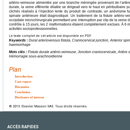
artério-veineuse alimentée par une branche méningée provenant de l’artère
durale, la veine efférente dilatée se dirigeait vers le haut en péribulbaire p
clichés réalisés à l’injection lente du produit de contraste, un anévrisme f
spinale antérieure était diagnostiqué. Un traitement de la fistule artério-v
occipitale microchirurgicale permettant une interruption par clip de la veine 
contrôle à 15
jours, les 2 malformations étaient complètement exclues. À 6 moi
activités socioprofessionnelles.
Le texte complet de cet article est disponible en PDF.
Keywords :
Dural arteriovenous fistula, Craniocervical junction, Anterior sp
haemorrhage
Mots clés :
Fistule durale artério-veineuse, Jonction craniocervicale, Artère 
Hémorragie sous-arachnoidienne
Plan
Introduction
Case report
Discussion
Conclusion
Disclosure of interest
© 2013 Elsevier Masson SAS. Tous droits réservés.
ACCÈS RAPIDES