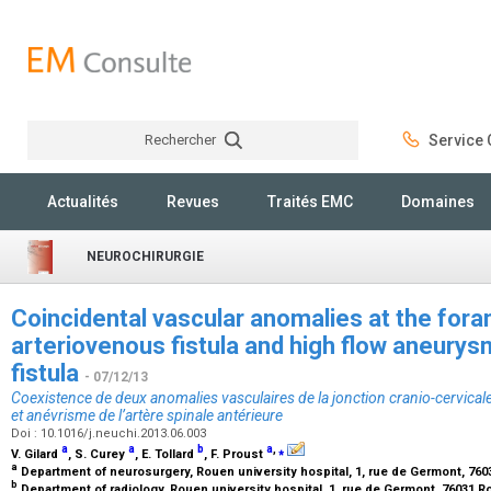
Rechercher
Service C
Rechercher
Actualités
Revues
Traités EMC
Domaines
NEUROCHIRURGIE
Coincidental vascular anomalies at the fo
arteriovenous fistula and high flow aneurys
fistula
- 07/12/13
Coexistence de deux anomalies vasculaires de la jonction cranio-cervicale :
et anévrisme de l’artère spinale antérieure
Doi : 10.1016/j.neuchi.2013.06.003
a
a
b
a
,
⁎
V. Gilard
, S. Curey
, E. Tollard
, F. Proust
a
Department of neurosurgery, Rouen university hospital, 1, rue de Germont, 76
b
Department of radiology, Rouen university hospital, 1, rue de Germont, 76031 