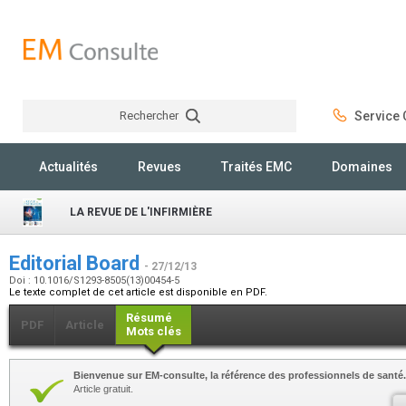
Rechercher
Service C
Rechercher
Actualités
Revues
Traités EMC
Domaines
LA REVUE DE L'INFIRMIÈRE
Editorial Board
- 27/12/13
Doi : 10.1016/S1293-8505(13)00454-5
Le texte complet de cet article est disponible en PDF.
Résumé
PDF
Article
Mots clés
Bienvenue sur EM-consulte, la référence des professionnels de santé.
Article gratuit.