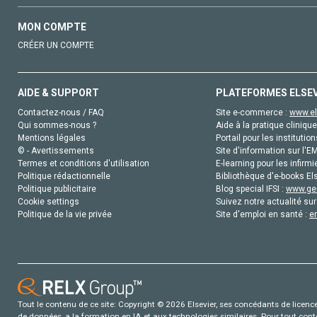
MON COMPTE
CRÉER UN COMPTE
AIDE & SUPPORT
PLATEFORMES ELSE
Contactez-nous / FAQ
Site e-commerce :
www.el
Qui sommes-nous ?
Aide à la pratique clinique
Mentions légales
Portail pour les institution
© - Avertissements
Site d'information sur l'E
Termes et conditions d'utilisation
E-learning pour les infirmi
Politique rédactionnelle
Bibliothèque d'e-books Els
Politique publicitaire
Blog special IFSI :
www.gen
Cookie settings
Suivez notre actualité sur
Politique de la vie privée
Site d'emploi en santé :
e
Tout le contenu de ce site: Copyright © 2026 Elsevier, ses concédants de licence e
de données, a la formation en IA et aux technologies similaires. Pour tout con