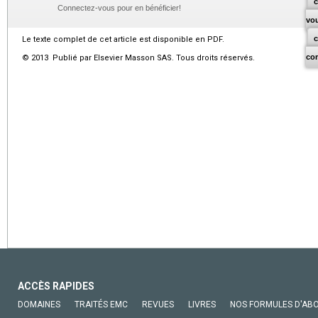
c
Connectez-vous pour en bénéficier!
vo
Le texte complet de cet article est disponible en PDF.
co
© 2013 Publié par Elsevier Masson SAS. Tous droits réservés.
ACCÈS RAPIDES
DOMAINES
TRAITÉS EMC
REVUES
LIVRES
NOS FORMULES D'AB