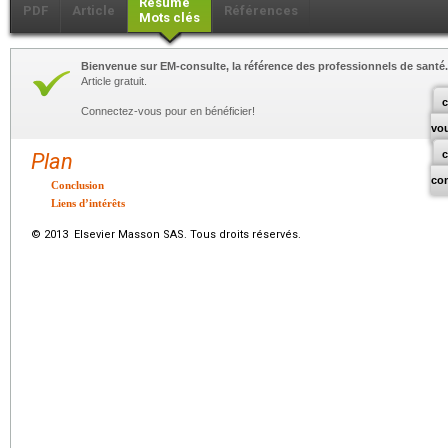
Résumé
PDF
Article
Références
Mots clés
Bienvenue sur EM-consulte, la référence des professionnels de santé.
Article gratuit.
c
Connectez-vous pour en bénéficier!
vo
Plan
co
Conclusion
Liens d’intérêts
© 2013 Elsevier Masson SAS. Tous droits réservés.