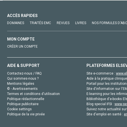
ACCÈS RAPIDES
DOMAINES
TRAITÉS EMC
REVUES
LIVRES
NOS FORMULES D'AB
MON COMPTE
CRÉER UN COMPTE
AIDE & SUPPORT
PLATEFORMES ELSE
Contactez-nous / FAQ
Site e-commerce :
www.el
Qui sommes-nous ?
Aide à la pratique clinique
Mentions légales
Portail pour les institution
© - Avertissements
Site d'information sur l'E
Termes et conditions d'utilisation
E-learning pour les infirmi
Politique rédactionnelle
Bibliothèque d'e-books Els
Politique publicitaire
Blog special IFSI :
www.gen
Cookie settings
Suivez notre actualité sur
Politique de la vie privée
Site d'emploi en santé :
e