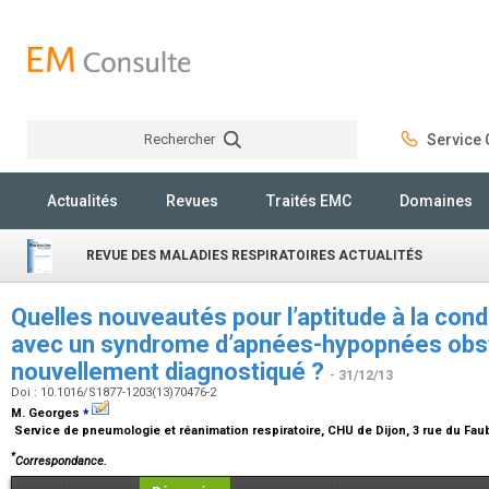
Rechercher
Service C
Rechercher
Actualités
Revues
Traités EMC
Domaines
REVUE DES MALADIES RESPIRATOIRES ACTUALITÉS
Quelles nouveautés pour l’aptitude à la cond
avec un syndrome d’apnées-hypopnées obst
nouvellement diagnostiqué ?
- 31/12/13
Doi : 10.1016/S1877-1203(13)70476-2
⁎
M. Georges
Service de pneumologie et réanimation respiratoire, CHU de Dijon, 3 rue du Fau
*
Correspondance.