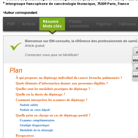
x
Intergroupe francophone de cancérologie thoracique, 75009 Paris, France
⁎
Auteur correspondant.
Résumé
Points
PDF
Article
Figures
Tableaux
Mots clés
essentiels
Bienvenue sur EM-consulte, la référence des professionnels de santé.
Article gratuit.
c
Connectez-vous pour en bénéficier!
vo
Plan
co
À qui proposer un dépistage individuel du cancer broncho-pulmonaire ?
Quels éléments d’information donner aux personnes éligibles ?
Quelles sont les modalités pratiques du dépistage ?
Quelle est la durée du dépistage ?
Comment interpréter les scanners de dépistage ?
Nodule solide
Nodule en verre dépoli
Quelle prise en charge en cas de dépistage positif ?
Examens complémentaires
Stratégie diagnostique
Modalités de la chirurgie
Perspectives