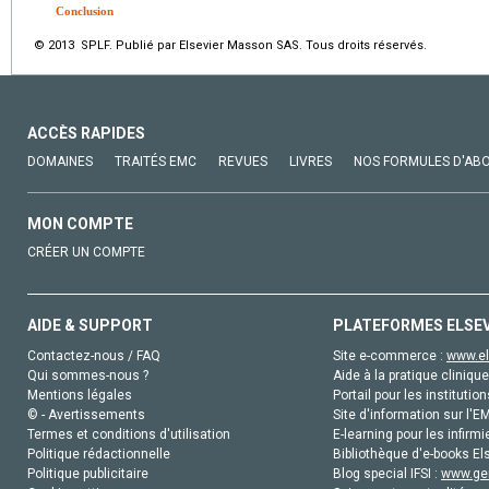
Conclusion
© 2013 SPLF. Publié par Elsevier Masson SAS. Tous droits réservés.
ACCÈS RAPIDES
DOMAINES
TRAITÉS EMC
REVUES
LIVRES
NOS FORMULES D'AB
MON COMPTE
CRÉER UN COMPTE
AIDE & SUPPORT
PLATEFORMES ELSE
Contactez-nous / FAQ
Site e-commerce :
www.el
Qui sommes-nous ?
Aide à la pratique clinique
Mentions légales
Portail pour les institution
© - Avertissements
Site d'information sur l'E
Termes et conditions d'utilisation
E-learning pour les infirmi
Politique rédactionnelle
Bibliothèque d'e-books Els
Politique publicitaire
Blog special IFSI :
www.gen