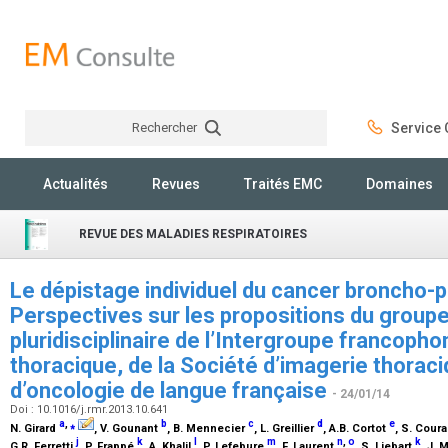
Rechercher
Service C
Rechercher
Actualités
Revues
Traités EMC
Domaines
REVUE DES MALADIES RESPIRATOIRES
Le dépistage individuel du cancer broncho-p
Perspectives sur les propositions du groupe 
pluridisciplinaire de l’Intergroupe francoph
thoracique, de la Société d’imagerie thorac
d’oncologie de langue française
- 24/01/14
Doi : 10.1016/j.rmr.2013.10.641
a
,
⁎
b
c
d
e
N. Girard
, V. Gounant
, B. Mennecier
, L. Greillier
, A.B. Cortot
, S. Cour
j
k
l
m
n
,
o
k
G.R. Ferretti
, P. Frappé
, A. Khalil
, P. Lefebure
, F. Laurent
, S. Liebart
, J.