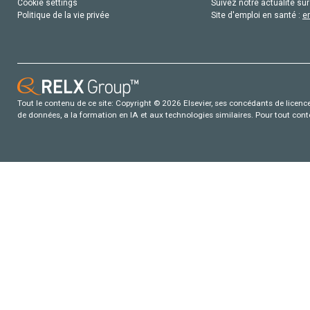
Cookie settings
Suivez notre actualité sur
Politique de la vie privée
Site d'emploi en santé :
e
Tout le contenu de ce site: Copyright © 2026 Elsevier, ses concédants de licence e
de données, a la formation en IA et aux technologies similaires. Pour tout con