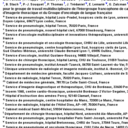
r
s
f
t
u
v
, B. Stach
, P.-J. Souquet
, P. Thomas
, J. Trédaniel
, E. Lemarié
, G. Zalcman
pour le groupe de travail multidisciplinaire de l’Intergroupe francophone de c
d’imagerie thoracique et du Groupe d’oncologie de langue française
a
Service de pneumologie, hôpital Louis-Pradel, hospices civils de Lyon, univer
Doyen-Lépine, 69677 Lyon cedex, France
b
Service de pneumologie, hôpital Tenon, 75020 Paris, France
c
Service de pneumologie, nouvel hôpital civil, 67000 Strasbourg, France
d
Service d’oncologie multidisciplinaire et innovations thérapeutiques, universi
France
e
Service de pneumologie et oncologie thoracique, CHRU de Lille, université Lill
f
Service de pneumologie, centre hospitalier Lyon Sud, hospices civils de Lyon,
Sud Charles-Mérieux, université Claude-Bernard Lyon-1, 69495 Oullins, France
g
Service d’oncologie, institut Gustave-Roussy, 94805 Villejuif, France
h
Service de chirurgie thoracique, hôpital Larrey, CHU de Toulouse, 31059 Toulo
i
Service de pneumologie, institut Arnault-Tzanck, 06700 Saint-Laurent-du-Var, 
j
Clinique universitaire de radiologie et imagerie médicale, institut A.-Bonniot,
k
Département de médecine générale, faculté Jacques-Lisfranc, université de Sa
l
Service de radiologie, hôpital Tenon, 75020 Paris, France
m
Cabinet de médecine générale, 78170 La Celle Saint-Cloud, France
n
Service d’imagerie diagnostique et thérapeutique, CHU de Bordeaux, 33600 P
o
Inserm 1065, centre cardio-thoracique, université Bordeaux-2 Victor-Segalen,
p
Hôpital d’instruction des armées Percy, 92140 Clamart, France
q
Service de pneumologie, centre hospitalier du Mans, 72000 Le Mans, France
r
Service de radiologie, hôpital de l’Hôtel Dieu, AP–HP, 75004 Paris, France
s
Cabinet médical Saint-Michel, 59304 Valenciennes, France
t
Département de chirurgie thoracique, hôpital Nord, université Aix-Marseille, A
u
Service de pneumologie, groupe hospitalier Paris Saint-Joseph, université Par
v
Service de pneumologie, hôpital Bretonneau, CHRU de Tours, 37044 Tours, Fra
w
Service de pneumologie et oncologie thoracique, CHU Côte de Nacre, 14033 C