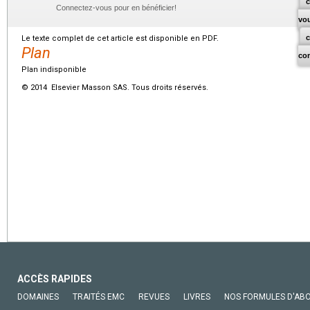
c
Connectez-vous pour en bénéficier!
vo
Le texte complet de cet article est disponible en PDF.
Plan
co
Plan indisponible
© 2014 Elsevier Masson SAS. Tous droits réservés.
ACCÈS RAPIDES
DOMAINES
TRAITÉS EMC
REVUES
LIVRES
NOS FORMULES D'AB