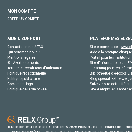
MON COMPTE
CRÉER UN COMPTE
AIDE & SUPPORT
PLATEFORMES ELSE
Contactez-nous / FAQ
Site e-commerce :
www.el
Qui sommes-nous ?
Aide à la pratique clinique
Mentions légales
Portail pour les institution
© - Avertissements
Site d'information sur l'E
Termes et conditions d'utilisation
E-learning pour les infirmi
Politique rédactionnelle
Bibliothèque d'e-books Els
Politique publicitaire
Blog special IFSI :
www.gen
Cookie settings
Suivez notre actualité sur
Politique de la vie privée
Site d'emploi en santé :
e
Tout le contenu de ce site: Copyright © 2026 Elsevier, ses concédants de licence e
de données, a la formation en IA et aux technologies similaires. Pour tout con