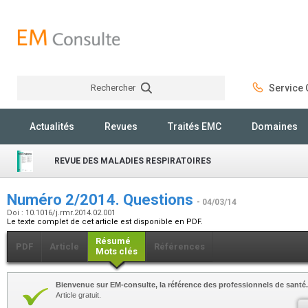
Rechercher
Service C
Rechercher
Actualités
Revues
Traités EMC
Domaines
REVUE DES MALADIES RESPIRATOIRES
Numéro 2/2014. Questions
- 04/03/14
Doi : 10.1016/j.rmr.2014.02.001
Le texte complet de cet article est disponible en PDF.
Résumé
PDF
Article
Références
Mots clés
Bienvenue sur EM-consulte, la référence des professionnels de santé.
Article gratuit.