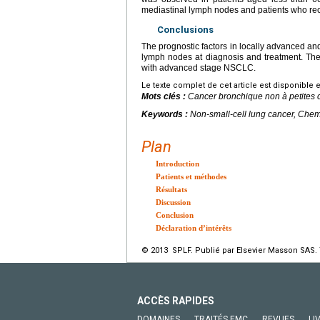
mediastinal lymph nodes and patients who rece
Conclusions
The prognostic factors in locally advanced an
lymph nodes at diagnosis and treatment. The
with advanced stage NSCLC.
Le texte complet de cet article est disponible 
Mots clés :
Cancer bronchique non à petites c
Keywords :
Non-small-cell lung cancer, Chem
Plan
Introduction
Patients et méthodes
Résultats
Discussion
Conclusion
Déclaration d’intérêts
© 2013 SPLF. Publié par Elsevier Masson SAS. 
ACCÈS RAPIDES
DOMAINES
TRAITÉS EMC
REVUES
LI