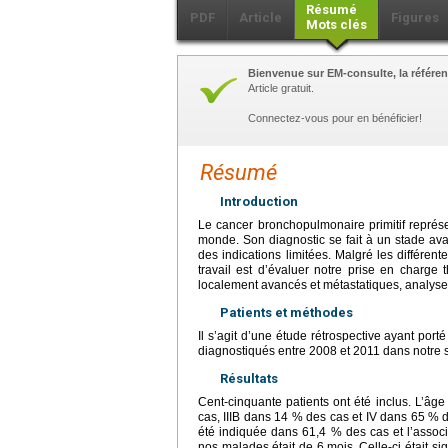
Résumé
PDF
Article
Figures
Mots clés
Bienvenue sur EM-consulte, la référen
Article gratuit.
Connectez-vous pour en bénéficier!
Résumé
Introduction
Le cancer bronchopulmonaire primitif représ
monde. Son diagnostic se fait à un stade av
des indications limitées. Malgré les différen
travail est d’évaluer notre prise en charg
localement avancés et métastatiques, analyser 
Patients et méthodes
Il s’agit d’une étude rétrospective ayant po
diagnostiqués entre 2008 et 2011 dans notre s
Résultats
Cent-cinquante patients ont été inclus. L’âg
cas, IIIB dans 14 % des cas et IV dans 65 % de
été indiquée dans 61,4 % des cas et l’assoc
nos malades était de 6
mois. Celle-ci était s