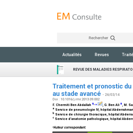
Rechercher
Actualités
Revues
Trait
REVUE DES MALADIES RESPIRATO
Traitement et pronostic du
au stade avancé
- 26/03/14
Doi : 10.1016/j.rmr.2013.09.002
a
,
⁎
a
F. Chermiti Ben Abdallah
, G. Ben Ali
, M. S
a
Service de pneumologie IV, hôpital Abderrahman
b
Service de chirurgie thoracique, hôpital Abderr
c
Service d’anatomie pathologique, hôpital Abder
⁎
Auteur correspondant.