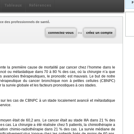
p
Tableaux
Références
ce des professionnels de santé.
connectez-vous
ou
créez un compte
ente la première cause de mortalité par cancer chez l’homme dans le
ancé ou métastatique dans 70 à 80 % des cas, où la chirurgie n’a que
tes avancées thérapeutiques, le pronostic est mauvais. Le but de notre
e thérapeutique du cancer bronchique non à petites cellules (CBNPC)
la survie globale et les facteurs pronostiques à ces stades.
rté sur les cas de CBNPC à un stade localement avancé et métastatique
ervice.
e moyen était de 60,2
ans. Le cancer était au stade IIIA dans 21 % des
s cas. La chirurgie a été réalisée chez 5 patients, la chimiothérapie a
iation chimio-radiothérapie dans 21 % des cas. La survie médiane de
ignificativement plus longue chez les patients âgés de moins de 60
ans,