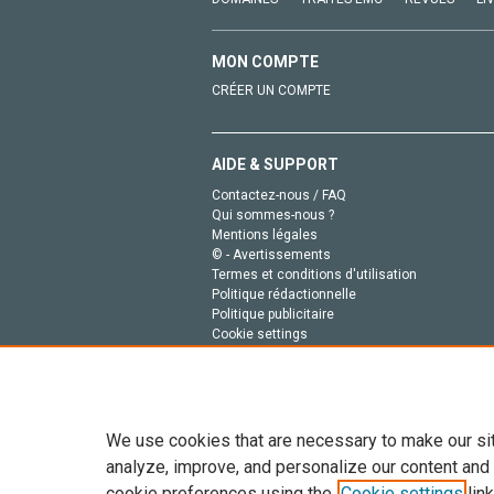
MON COMPTE
CRÉER UN COMPTE
AIDE & SUPPORT
Contactez-nous / FAQ
Qui sommes-nous ?
Mentions légales
© - Avertissements
Termes et conditions d'utilisation
Politique rédactionnelle
Politique publicitaire
Cookie settings
Politique de la vie privée
We use cookies that are necessary to make our si
analyze, improve, and personalize our content and
cookie preferences using the
Cookie settings
link
Tout le contenu de ce site: Copyright © 2026 Else