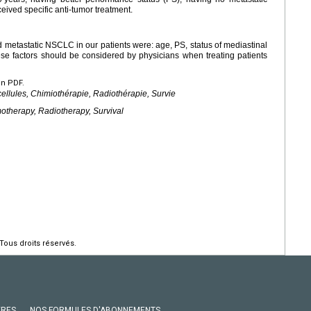
ived specific anti-tumor treatment.
d metastatic NSCLC in our patients were: age, PS, status of mediastinal
se factors should be considered by physicians when treating patients
en PDF.
ellules, Chimiothérapie, Radiothérapie, Survie
otherapy, Radiotherapy, Survival
Tous droits réservés.
VRES
NOS FORMULES D'ABONNEMENTS