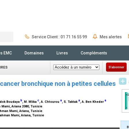
Service Client : 01 71 16 55 99
Mes alertes
Rechercher
és EMC
Domaines
Livres
Compléments
IRES
S'abonner
 cancer bronchique non à petites cellules
b
c
a
a
a
adok Boudaya
, M. Mlika
, A. Chtourou
, S. Taktak
, A. Ben Kheder
 Mami, Ariana 2080, Tunisie
ahman Mami, Ariana, Tunisie
rahman Mami, Ariana, Tunisie
B