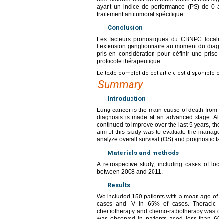
ayant un indice de performance (PS) de 0 à
traitement antitumoral spécifique.
Conclusion
Les facteurs pronostiques du CBNPC local
l’extension ganglionnaire au moment du diagno
pris en considération pour définir une prise
protocole thérapeutique.
Le texte complet de cet article est disponible 
Summary
Introduction
Lung cancer is the main cause of death from
diagnosis is made at an advanced stage. A
continued to improve over the last 5
years, th
aim of this study was to evaluate the manag
analyze overall survival (OS) and prognostic fa
Materials and methods
A retrospective study, including cases of 
between 2008 and 2011.
Results
We included 150 patients with a mean age of
cases and IV in 65% of cases. Thoracic s
chemotherapy and chemo-radiotherapy was giv
was observed in patients aged less than 6