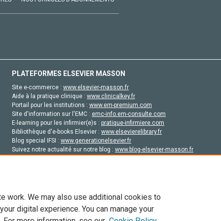
PLATEFORMES ELSEVIER MASSON
Site e-commerce :
www.elsevier-masson.fr
Aide à la pratique clinique :
www.clinicalkey.fr
Portail pour les institutions :
www.em-premium.com
Site d'information sur l'EMC :
emc-info.em-consulte.com
E-learning pour les infirmier(e)s :
pratique-infirmiere.com
Bibliothèque d'e-books Elsevier :
www.elsevierelibrary.fr
Blog special IFSI :
www.generationelsevier.fr
Suivez notre actualité sur notre blog :
www.blog-elsevier-masson.fr
Site d'emploi en santé :
emploisante.com
te work. We may also use additional cookies to
 your digital experience. You can manage your
. For more information, see our
Cookie Policy
vier, ses concédants de licence et ses contributeurs. Tout les droits sont réservés, y 