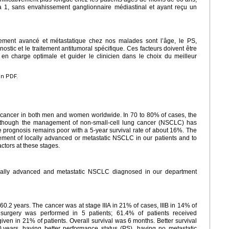
 1, sans envahissement ganglionnaire médiastinal et ayant reçu un
ement avancé et métastatique chez nos malades sont l’âge, le PS,
stic et le traitement antitumoral spécifique. Ces facteurs doivent être
 en charge optimale et guider le clinicien dans le choix du meilleur
en PDF.
 cancer in both men and women worldwide. In 70 to 80% of cases, the
lthough the management of non-small-cell lung cancer (NSCLC) has
e prognosis remains poor with a 5-year survival rate of about 16%. The
ement of locally advanced or metastatic NSCLC in our patients and to
ctors at these stages.
locally advanced and metastatic NSCLC diagnosed in our department
 60.2
years. The cancer was at stage IIIA in 21% of cases, IIIB in 14% of
urgery was performed in 5 patients; 61.4% of patients received
en in 21% of patients. Overall survival was 6
months. Better survival
0
years, having better performance status (PS), having no metastatic