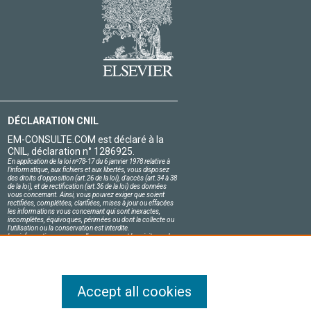
DÉCLARATION CNIL
EM-CONSULTE.COM est déclaré à la
CNIL, déclaration n° 1286925.
En application de la loi nº78-17 du 6 janvier 1978 relative à
l'informatique, aux fichiers et aux libertés, vous disposez
des droits d'opposition (art.26 de la loi), d'accès (art.34 à 38
de la loi), et de rectification (art.36 de la loi) des données
vous concernant. Ainsi, vous pouvez exiger que soient
rectifiées, complétées, clarifiées, mises à jour ou effacées
les informations vous concernant qui sont inexactes,
incomplètes, équivoques, périmées ou dont la collecte ou
l'utilisation ou la conservation est interdite.
Les informations personnelles concernant les visiteurs de
notre site, y compris leur identité, sont confidentielles.
Le responsable du site s'engage sur l'honneur à respecter
les conditions légales de confidentialité applicables en
France et à ne pas divulguer ces informations à des tiers.
Accept all cookies