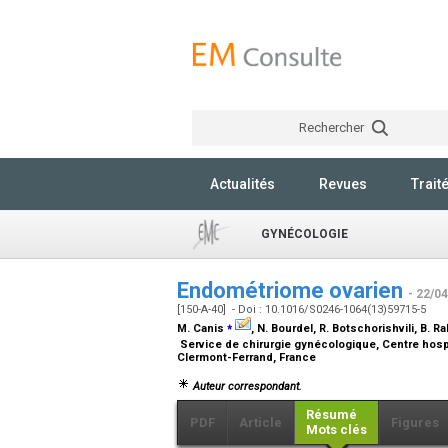
Rechercher
Actualités
Revues
Trait
GYNÉCOLOGIE
Endométriome ovarien
- 22/0
[150-A-40] - Doi : 10.1016/S0246-1064(13)59715-5
⁎
M. Canis
, N. Bourdel, R. Botschorishvili, B. 
Service de chirurgie gynécologique, Centre hospi
Clermont-Ferrand, France
Auteur correspondant.
Résumé
PDF
Article
Figures
Mots clés