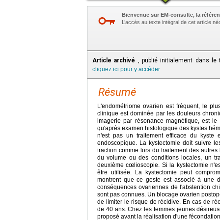
Bienvenue sur EM-consulte, la référen
L’accès au texte intégral de cet article 
Article archivé
, publié initialement dans le
cliquez ici pour y accéder
Résumé
L'endométriome ovarien est fréquent, le plu
clinique est dominée par les douleurs chroni
imagerie par résonance magnétique, est le p
qu'après examen histologique des kystes hémo
n'est pas un traitement efficace du kyste e
endoscopique. La kystectomie doit suivre les
traction comme lors du traitement des autres k
du volume ou des conditions locales, un trai
deuxième cœlioscopie. Si la kystectomie n'es
être utilisée. La kystectomie peut compro
montrent que ce geste est associé à une d
conséquences ovariennes de l'abstention chir
sont pas connues. Un blocage ovarien postopér
de limiter le risque de récidive. En cas de r
de 40 ans. Chez les femmes jeunes désireuses
proposé avant la réalisation d'une fécondation 