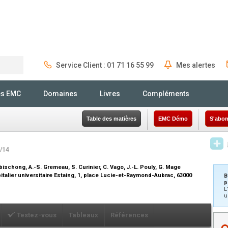
Service Client : 01 71 16 55 99
Mes alertes
Rechercher
és EMC
Domaines
Livres
Compléments
Table des matières
EMC Démo
S'abon
4/14
Rabischong, A.-S. Gremeau, S. Curinier, C. Vago, J.-L. Pouly, G. Mage
talier universitaire Estaing, 1, place Lucie-et-Raymond-Aubrac, 63000
B
p
L
u
Testez-vous
Tableaux
Références