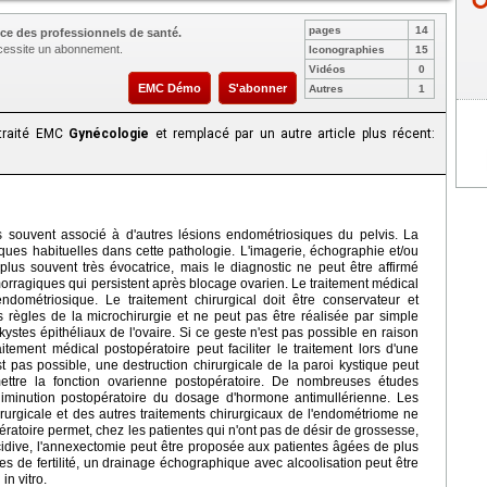
pages
14
ce des professionnels de santé.
nécessite un abonnement.
Iconographies
15
Vidéos
0
EMC Démo
S'abonner
Autres
1
 traité EMC
Gynécologie
et remplacé par un autre article plus récent:
s souvent associé à d'autres lésions endométriosiques du pelvis. La
ques habituelles dans cette pathologie. L'imagerie, échographie et/ou
lus souvent très évocatrice, mais le diagnostic ne peut être affirmé
rragiques qui persistent après blocage ovarien. Le traitement médical
ndométriosique. Le traitement chirurgical doit être conservateur et
 règles de la microchirurgie et ne peut pas être réalisée par simple
ystes épithéliaux de l'ovaire. Si ce geste n'est pas possible en raison
tement médical postopératoire peut faciliter le traitement lors d'une
t pas possible, une destruction chirurgicale de la paroi kystique peut
mettre la fonction ovarienne postopératoire. De nombreuses études
iminution postopératoire du dosage d'hormone antimullérienne. Les
urgicale et des autres traitements chirurgicaux de l'endométriome ne
atoire permet, chez les patientes qui n'ont pas de désir de grossesse,
écidive, l'annexectomie peut être proposée aux patientes âgées de plus
 de fertilité, un drainage échographique avec alcoolisation peut être
in vitro.