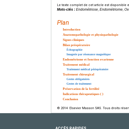
Le texte complet de cet article est disponible 
Mots-clés :
Endométriose, Endométriome, Ova
Plan
Introduction
Anatomopathologie et physiopathologie
Signes cliniques
Bilan préopératoire
Échographie
Imagerie par résonance magnétique
Endométriome et fonction ovarienne
Traitement médical
Traitement médical périopératoire
Traitement chirurgical
Gestes obligatoires
Gestes de traitement
Préservation de la fertilité
Indications thérapeutiques ( )
Conclusion
© 2014 Elsevier Masson SAS. Tous droits réser
ACCÈS RAPIDES