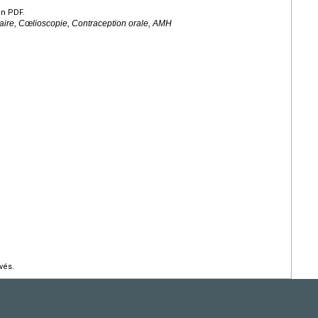
en PDF.
ire, Cœlioscopie, Contraception orale, AMH
vés.