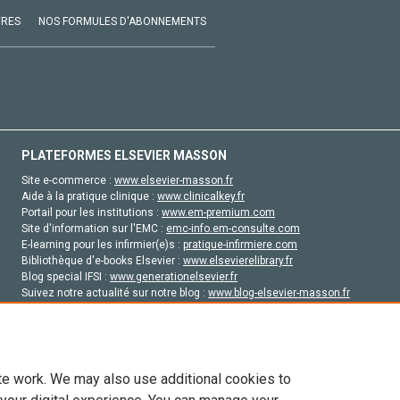
VRES
NOS FORMULES D'ABONNEMENTS
PLATEFORMES ELSEVIER MASSON
Site e-commerce :
www.elsevier-masson.fr
Aide à la pratique clinique :
www.clinicalkey.fr
Portail pour les institutions :
www.em-premium.com
Site d'information sur l'EMC :
emc-info.em-consulte.com
E-learning pour les infirmier(e)s :
pratique-infirmiere.com
Bibliothèque d'e-books Elsevier :
www.elsevierelibrary.fr
Blog special IFSI :
www.generationelsevier.fr
Suivez notre actualité sur notre blog :
www.blog-elsevier-masson.fr
Site d'emploi en santé :
emploisante.com
te work. We may also use additional cookies to