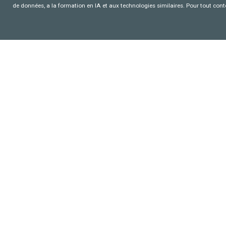
de données, a la formation en IA et aux technologies similaires. Pour tout con