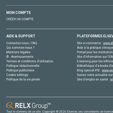
MON COMPTE
CRÉER UN COMPTE
AIDE & SUPPORT
PLATEFORMES ELSE
Contactez-nous / FAQ
Site e-commerce :
www.el
Qui sommes-nous ?
Aide à la pratique clinique
Mentions légales
Portail pour les institution
© - Avertissements
Site d'information sur l'E
Termes et conditions d'utilisation
E-learning pour les infirmi
Politique rédactionnelle
Bibliothèque d'e-books Els
Politique publicitaire
Blog special IFSI :
www.gen
Cookie settings
Suivez notre actualité sur
Politique de la vie privée
Site d'emploi en santé :
e
Tout le contenu de ce site: Copyright © 2026 Elsevier, ses concédants de licence e