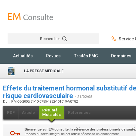
Rechercher
Service C
Rechercher
Actualités
Revues
Traités EMC
Domaines
LA PRESSE MÉDICALE
Effets du traitement hormonal substitutif d
risque cardiovasculaire
- 21/02/08
Doi : PM-03-2002-31-10-0755-4982-101019-ART82
Résumé
PDF
Article
Références
Mots clés
Bienvenue sur EM-consulte, la référence des professionnels de santé.
L’accès au texte intégral de cet article nécessite un abonnement.