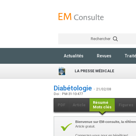
Rechercher
Actualités
Revues
Trait
LA PRESSE MÉDICALE
Diabétologie
- 21/02/08
Doi : PM-31-10-477
Résumé
PDF
Article
Figures
Mots clés
Bienvenue sur EM-consulte, la référen
Article gratuit.
Connectez-vous pour en bénéficier!