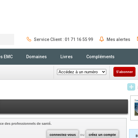
Service Client : 01 71 16 55 99
Mes alertes
Rechercher
és EMC
Domaines
Livres
Compléments
S'abonner
ce des professionnels de santé.
connectez-vous
ou
créez un compte
B