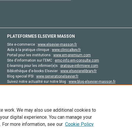
PLATEFORMES ELSEVIER MASSON
Site e-commerce :
www.elsevier-masson.fr
Aide à la pratique clinique :
www.clinicalkey.fr
Portail pour les institutions :
www.em-premium.com
Site d'information sur l'EMC :
emc-info.em-consulte.com
E-learning pour les infirmier(e)s :
pratique-infirmiere.com
Bibliothèque d'e-books Elsevier :
www.elsevierelibrary.fr
Blog special IFSI :
www.generationelsevier.fr
Suivez notre actualité sur notre blog :
www.blog-elsevier-masson.fr
Site d'emploi en santé :
emploisante.com
te work. We may also use additional cookies to
 your digital experience. You can manage your
. For more information, see our
Cookie Policy
vier, ses concédants de licence et ses contributeurs. Tout les droits sont réservés, y 
ogies similaires. Pour tout contenu en libre accès, les conditions de licence Creati