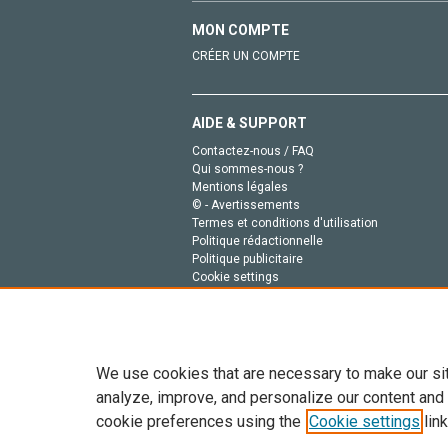
MON COMPTE
CRÉER UN COMPTE
AIDE & SUPPORT
Contactez-nous / FAQ
Qui sommes-nous ?
Mentions légales
© - Avertissements
Termes et conditions d'utilisation
Politique rédactionnelle
Politique publicitaire
Cookie settings
Politique de la vie privée
We use cookies that are necessary to make our si
analyze, improve, and personalize our content and
cookie preferences using the
Cookie settings
link
Tout le contenu de ce site: Copyright © 2026 Else
de données, a la formation en IA et aux technol