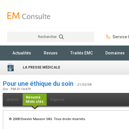
Rechercher
Service C
Rechercher
Actualités
Revues
Traités EMC
Domaines
LA PRESSE MÉDICALE
Pour une éthique du soin
- 21/02/08
Doi : PM-31-10-479
Résumé
Article
Figures
Mots clés
© 2008 Elsevier Masson SAS. Tous droits réservés.