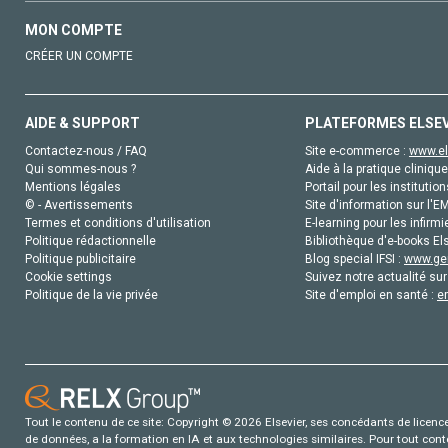
MON COMPTE
CRÉER UN COMPTE
AIDE & SUPPORT
PLATEFORMES ELSE
Contactez-nous / FAQ
Site e-commerce :
www.el
Qui sommes-nous ?
Aide à la pratique clinique
Mentions légales
Portail pour les institution
© - Avertissements
Site d'information sur l'E
Termes et conditions d'utilisation
E-learning pour les infirmi
Politique rédactionnelle
Bibliothèque d'e-books Els
Politique publicitaire
Blog special IFSI :
www.gen
Cookie settings
Suivez notre actualité sur
Politique de la vie privée
Site d'emploi en santé :
e
Tout le contenu de ce site: Copyright © 2026 Elsevier, ses concédants de licence e
de données, a la formation en IA et aux technologies similaires. Pour tout con