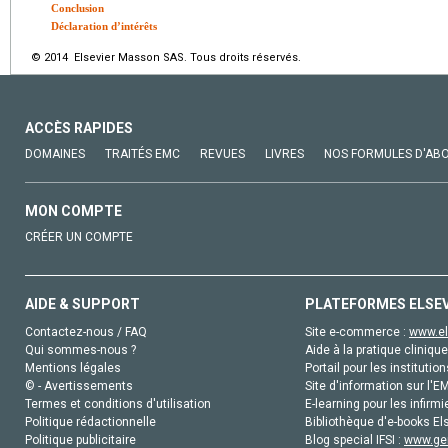
Conclusion
Déclaration d’intérêts
© 2014 Elsevier Masson SAS. Tous droits réservés.
ACCÈS RAPIDES
DOMAINES
TRAITÉS EMC
REVUES
LIVRES
NOS FORMULES D'AB
MON COMPTE
CRÉER UN COMPTE
AIDE & SUPPORT
PLATEFORMES ELSE
Contactez-nous / FAQ
Site e-commerce :
www.el
Qui sommes-nous ?
Aide à la pratique clinique
Mentions légales
Portail pour les institution
© - Avertissements
Site d'information sur l'E
Termes et conditions d'utilisation
E-learning pour les infirmi
Politique rédactionnelle
Bibliothèque d'e-books Els
Politique publicitaire
Blog special IFSI :
www.gen