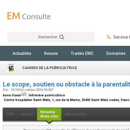
Rechercher
Service C
Rechercher
Actualités
Revues
Traités EMC
Domaines
CAHIERS DE LA PUÉRICULTRICE
Le scope, soutien ou obstacle à la parentali
Doi : 10.1016/j.cahpu.2014.09.007
Anne Duval
:
Infirmière puéricultrice
Centre hospitalier Saint-Malo, 1, rue de la Marne, 35403 Saint-Malo cedex, Fran
Résumé
PDF
Article
Références
Mots clés