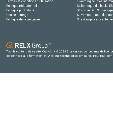
Termes et conditions d'utilisation
E-learning pour les infirmi
Politique rédactionnelle
Bibliothèque d'e-books Els
Politique publicitaire
Blog special IFSI :
www.gen
Cookie settings
Suivez notre actualité sur
Politique de la vie privée
Site d'emploi en santé :
e
Tout le contenu de ce site: Copyright © 2026 Elsevier, ses concédants de licence e
de données, a la formation en IA et aux technologies similaires. Pour tout con