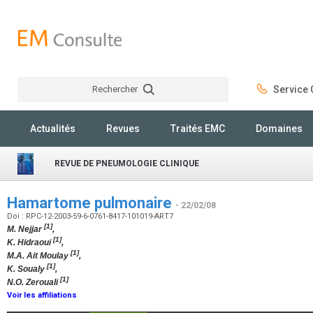
Rechercher
Service C
Rechercher
Actualités
Revues
Traités EMC
Domaines
REVUE DE PNEUMOLOGIE CLINIQUE
Hamartome pulmonaire
- 22/02/08
Doi : RPC-12-2003-59-6-0761-8417-101019-ART7
[1]
M. Nejjar
,
[1]
K. Hidraoui
,
[1]
M.A. Ait Moulay
,
[1]
K. Soualy
,
[1]
N.O. Zerouali
Voir les affiliations