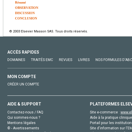
Résumé
OBSERVATION
DISCUSSION
CONCLUSION
© 2003 Elsevier Masson SAS. Tous droits réservés.
ACCÈS RAPIDES
DOMAINES
TRAITÉS EMC
REVUES
LIVRES
NOS FORMULES D'AB
MON COMPTE
CRÉER UN COMPTE
AIDE & SUPPORT
PLATEFORMES ELSE
Contactez-nous / FAQ
Site e-commerce :
www.el
Qui sommes-nous ?
Aide à la pratique clinique
Mentions légales
Portail pour les institution
© - Avertissements
Site d'information sur l'E