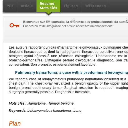
Résumé
PDF
Article
Figures
Références
Mots clés
Bienvenue sur EM-consulte, la référence des professionnels de santé.
L’accès au texte intégral de cet article nécessite un abonnement.
Les auteurs rapportent un cas d'hamartome léiomyomateux pulmonaire che
douleurs thoraciques et dont la radiographie thoracique objectivait une opa
bénigne, ayant nécessité une résection chirurgicale. L'hamartome est l
broncho-pulmonaires. L'imagerie permet d'évoquer le diagnostic. Son trai
conservateur. Son pronostic est généralement favorable.
Pulmonary hamartoma: a case with a predominant leiomyom
We report a case of leiomyomatous pulmonary hamartoma observed in a 6
chest pain. The chest x-ray visualized a benign opacity of the upper rig
benign bronchopulmonary tumor. Surgical resection is required. Imaging
surgery is generally possible. Prognosis is favorable.
Mots clés :
Hamartome , Tumeur bénigne
Keywords:
Leiomyomatous hamartoma , Lung
Plan