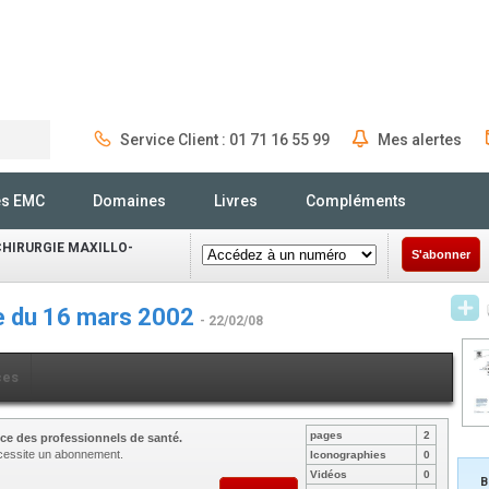
Service Client : 01 71 16 55 99
Mes alertes
Rechercher
és EMC
Domaines
Livres
Compléments
CHIRURGIE MAXILLO-
S'abonner
e du 16 mars 2002
- 22/02/08
ces
pages
2
ce des professionnels de santé.
nécessite un abonnement.
Iconographies
0
Vidéos
0
B