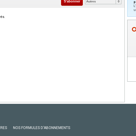
S'abonner
Autres
0
p
L
u
vés.
VRES
NOS FORMULES D'ABONNEMENTS