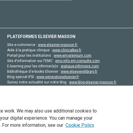
PLATEFORMES ELSEVIER MASSON
Site e-commerce :
www.elsevier-masson.fr
Aide à la pratique clinique :
www.clinicalkey.fr
Portail pour les institutions :
www.em-premium.com
Site d'information sur l'EMC :
emc-info.em-consulte.com
E-learning pour les infirmier(e)s :
pratique-infirmiere.com
Bibliothèque d'e-books Elsevier :
www.elsevierelibrary.fr
Blog special IFSI :
www.generationelsevier.fr
Suivez notre actualité sur notre blog :
www.blog-elsevier-masson.fr
Site d'emploi en santé :
emploisante.com
te work. We may also use additional cookies to
 your digital experience. You can manage your
. For more information, see our
Cookie Policy
vier, ses concédants de licence et ses contributeurs. Tout les droits sont réservés, y 
ogies similaires. Pour tout contenu en libre accès, les conditions de licence Creati