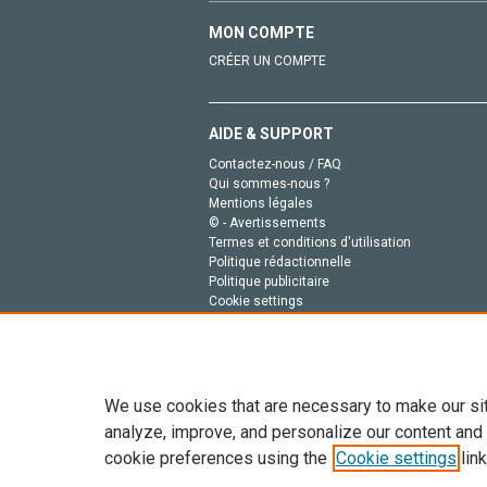
MON COMPTE
CRÉER UN COMPTE
AIDE & SUPPORT
Contactez-nous / FAQ
Qui sommes-nous ?
Mentions légales
© - Avertissements
Termes et conditions d'utilisation
Politique rédactionnelle
Politique publicitaire
Cookie settings
Politique de la vie privée
We use cookies that are necessary to make our si
analyze, improve, and personalize our content and
cookie preferences using the
Cookie settings
link
Tout le contenu de ce site: Copyright © 2026 Else
de données, a la formation en IA et aux technol