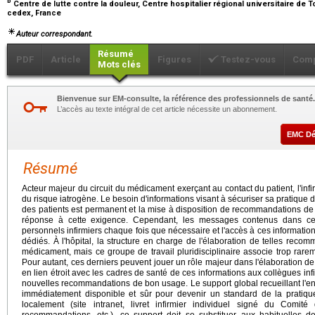
b
Centre de lutte contre la douleur, Centre hospitalier régional universitaire de T
cedex, France
Auteur correspondant.
Résumé
PDF
Article
Figures
Testez-vous
Comp
Mots clés
Bienvenue sur EM-consulte, la référence des professionnels de santé.
L’accès au texte intégral de cet article nécessite un abonnement.
EMC D
Résumé
Acteur majeur du circuit du médicament exerçant au contact du patient, l'infi
du risque iatrogène. Le besoin d'informations visant à sécuriser sa pratiqu
des patients est permanent et la mise à disposition de recommandations d
réponse à cette exigence. Cependant, les messages contenus dans ce
personnels infirmiers chaque fois que nécessaire et l'accès à ces informations
dédiés. À l'hôpital, la structure en charge de l'élaboration de telles rec
médicament, mais ce groupe de travail pluridisciplinaire associe trop rarem
Pour autant, ces derniers peuvent jouer un rôle majeur dans l'élaboration 
en lien étroit avec les cadres de santé de ces informations aux collègues inf
nouvelles recommandations de bon usage. Le support global recueillant l'e
immédiatement disponible et sûr pour devenir un standard de la pratique 
localement (site intranet, livret infirmier individuel signé du Comit
recommandations, etc.), ce support doit se substituer aux habituelles 