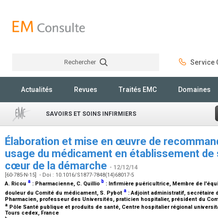
Rechercher
Service C
Rechercher
Actualités
Revues
Traités EMC
Domaines
SAVOIRS ET SOINS INFIRMIERS
Élaboration et mise en œuvre de recommand
usage du médicament en établissement de soi
cœur de la démarche
- 12/12/14
[60-785-N-15] - Doi : 10.1016/S1877-7848(14)68017-5
a
b
A. Ricou
:
Pharmacienne
, C. Quillio
:
Infirmière puéricultrice, Membre de l'é
a
douleur du Comité du médicament
, S. Pybot
:
Adjoint administratif, secrétair
Pharmacien, professeur des Universités, praticien hospitalier, président du C
a
Pôle Santé publique et produits de santé, Centre hospitalier régional universit
Tours cedex, France