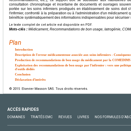
consultation chronophage et incertaine de documents et ouvrages souvent 
portée sur les soins infirmiers prodigués en établissement de soins doit s
l'infirmier, confronté à la préparation ou à l'administration d'un médicament q
bénéficie systématiquement des informations indispensables pour sécuriser 
Le texte complet de cet article est disponible en PDF.
Mots-clés :
Médicament, Recommandations de bon usage, Iatrogénie, CO
Plan
Introduction
Description de l'erreur médicamenteuse associée aux soins infirmiers - Conséquence
Production de recommandations de bon usage du médicament par la COMEDIMS : 
Exploitation des recommandations de bon usage par l'infirmier : vers une politiq
d'outils dédiés
Conclusion
Déclaration d'intérêts
© 2015 Elsevier Masson SAS. Tous droits réservés.
ACCÈS RAPIDES
DOMAINES
TRAITÉS EMC
REVUES
LIVRES
NOS FORMULES D'AB