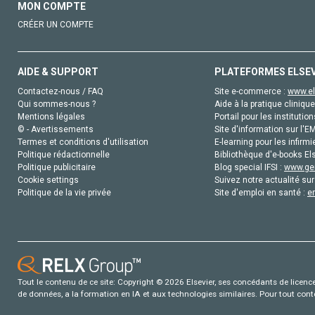
MON COMPTE
CRÉER UN COMPTE
AIDE & SUPPORT
PLATEFORMES ELSE
Contactez-nous / FAQ
Site e-commerce :
www.el
Qui sommes-nous ?
Aide à la pratique clinique
Mentions légales
Portail pour les institution
© - Avertissements
Site d'information sur l'E
Termes et conditions d'utilisation
E-learning pour les infirmi
Politique rédactionnelle
Bibliothèque d'e-books Els
Politique publicitaire
Blog special IFSI :
www.gen
Cookie settings
Suivez notre actualité sur
Politique de la vie privée
Site d'emploi en santé :
e
Tout le contenu de ce site: Copyright © 2026 Elsevier, ses concédants de licence e
de données, a la formation en IA et aux technologies similaires. Pour tout con