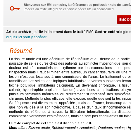
Bienvenue sur EM-consulte, la référence des professionnels de santé.
L’accès au texte intégral de cet article nécessite un abonnement.
EMC D
Article archivé
, publié initialement dans le traité EMC
Gastro-entérologie
et
cliquez ici pour y accéder
Résumé
La fissure anale est une déchirure de l'épithélium et du derme de la parti
passage de selles dures chez des patients au sphincter hypertonique, son d
douleur est très caractéristique, rythmée par les exonérations ; elle peut
l'inspection mais il faut éliminer, entre autres, un cancer fissuraire ou une 
lésion n'est pas localisée à une commissure de l'anus. Le traitement de 
ramollissant les selles, des topiques lubrifiants et diverses substances levan
toxine botulique, inhibiteurs calciques). En devenant chronique, la fi
cutané, hypertrophie papillaire d'amont) avec leurs complications et s
plusieurs tentatives médicales ou directement si l'intensité des symptôm
chirurgie. Méthode la plus efficace, elle expose, quelle que soit la techniq
Sa fréquence est diversement appréciée ; mais en France, beaucoup de pra
que non validée à la sphinctérotomie, à cause d'un taux d'incontinence rép
méthode de référence à travers la littérature internationale. La dilat
combinent diversement ces méthodes, mais ne sont pas concluantes du fait d'ef
Le texte complet de cet article est disponible en PDF.
Mots-clés :
Fissure anale, Sphinctérotomie, Anoplastie, Douleurs anales, Ur