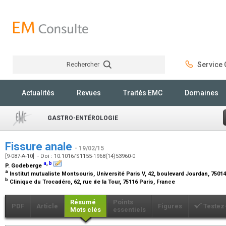
Rechercher
Service C
Rechercher
Actualités
Revues
Traités EMC
Domaines
GASTRO-ENTÉROLOGIE
Fissure anale
- 19/02/15
[9-087-A-10] - Doi : 10.1016/S1155-1968(14)53960-0
a
,
b
P. Godeberge
a
Institut mutualiste Montsouris, Université Paris V, 42, boulevard Jourdan, 7501
b
Clinique du Trocadéro, 62, rue de la Tour, 75116 Paris, France
Résumé
Points
PDF
Article
Figures
Testez
Mots clés
essentiels