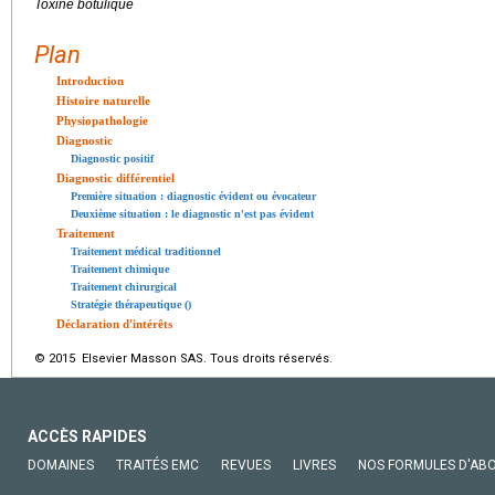
Toxine botulique
Plan
Introduction
Histoire naturelle
Physiopathologie
Diagnostic
Diagnostic positif
Diagnostic différentiel
Première situation : diagnostic évident ou évocateur
Deuxième situation : le diagnostic n'est pas évident
Traitement
Traitement médical traditionnel
Traitement chimique
Traitement chirurgical
Stratégie thérapeutique ()
Déclaration d'intérêts
© 2015 Elsevier Masson SAS. Tous droits réservés.
ACCÈS RAPIDES
DOMAINES
TRAITÉS EMC
REVUES
LIVRES
NOS FORMULES D'AB