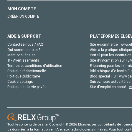
MON COMPTE
CRÉER UN COMPTE
AIDE & SUPPORT
PLATEFORMES ELSE
Contactez-nous / FAQ
Site e-commerce :
www.el
Qui sommes-nous ?
Aide à la pratique clinique
Mentions légales
Portail pour les institution
© - Avertissements
Site d'information sur l'E
Termes et conditions d'utilisation
E-learning pour les infirmi
Politique rédactionnelle
Bibliothèque d'e-books Els
Politique publicitaire
Blog special IFSI :
www.gen
Cookie settings
Suivez notre actualité sur
Politique de la vie privée
Site d'emploi en santé :
e
Tout le contenu de ce site: Copyright © 2026 Elsevier, ses concédants de licence e
de données, a la formation en IA et aux technologies similaires. Pour tout con