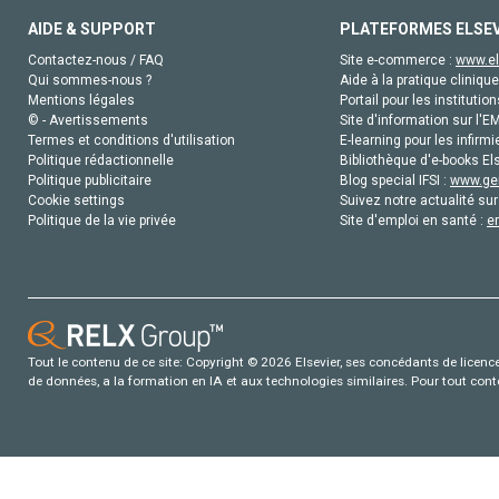
AIDE & SUPPORT
PLATEFORMES ELSE
Contactez-nous / FAQ
Site e-commerce :
www.el
Qui sommes-nous ?
Aide à la pratique clinique
Mentions légales
Portail pour les institution
© - Avertissements
Site d'information sur l'E
Termes et conditions d'utilisation
E-learning pour les infirmi
Politique rédactionnelle
Bibliothèque d'e-books Els
Politique publicitaire
Blog special IFSI :
www.gen
Cookie settings
Suivez notre actualité sur
Politique de la vie privée
Site d'emploi en santé :
e
Tout le contenu de ce site: Copyright © 2026 Elsevier, ses concédants de licence e
de données, a la formation en IA et aux technologies similaires. Pour tout con