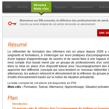
Résumé
PDF
Article
Figures
Compléments
Référ
Mots clés
Bienvenue sur EM-consulte, la référence des professionnels de santé.
L’accès au texte intégral de cet article nécessite un abonnement.
EMC D
Résumé
Le référentiel de formation des infirmiers mis en place depuis 2009 a 
soignants et formateurs, à s'interroger sur leurs pratiques d'accompagnem
d'une logique d'apprentissage de savoirs et de savoir-faire à une logique d
rend compte d'un travail mené par un groupe de professionnels d'un centr
dans la mise en place d'un dispositif tutoral pour l'accompagnement des é
approche des différents concepts qui sous-tendent ce nouveau référentiel (
alternance), les auteurs retracent le déroulement de la réflexion du groupe po
d'outils d'encadrement basés sur la notion de situation prévalente.
Le texte complet de cet article est disponible en PDF.
Mots-clés :
Formation, Tutorat, Alternance, Apprentissage, Situation prévale
Plan
Introduction
Un nouveau cadre de référence dans l'accompagnement des étudiants en formatio