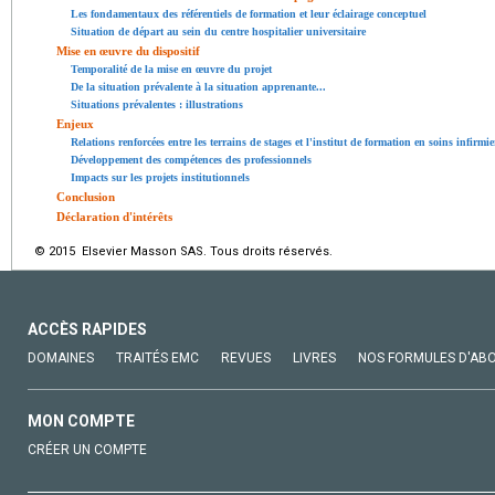
Les fondamentaux des référentiels de formation et leur éclairage conceptuel
Situation de départ au sein du centre hospitalier universitaire
Mise en œuvre du dispositif
Temporalité de la mise en œuvre du projet
De la situation prévalente à la situation apprenante...
Situations prévalentes : illustrations
Enjeux
Relations renforcées entre les terrains de stages et l'institut de formation en soins infirmie
Développement des compétences des professionnels
Impacts sur les projets institutionnels
Conclusion
Déclaration d'intérêts
© 2015 Elsevier Masson SAS. Tous droits réservés.
ACCÈS RAPIDES
DOMAINES
TRAITÉS EMC
REVUES
LIVRES
NOS FORMULES D'AB
MON COMPTE
CRÉER UN COMPTE