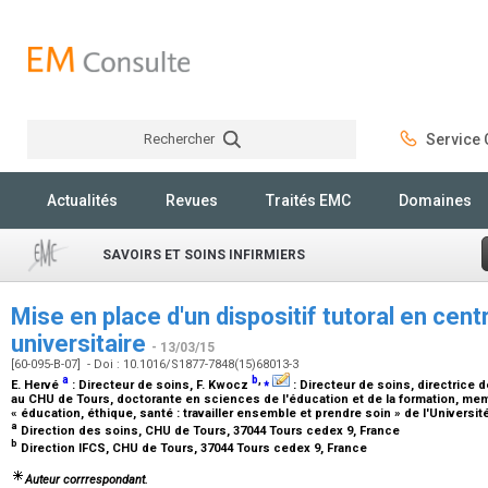
Rechercher
Service C
Rechercher
Actualités
Revues
Traités EMC
Domaines
SAVOIRS ET SOINS INFIRMIERS
Mise en place d'un dispositif tutoral en cent
universitaire
- 13/03/15
[60-095-B-07] - Doi : 10.1016/S1877-7848(15)68013-3
a
b
,
⁎
E. Hervé
:
Directeur de soins
, F. Kwocz
:
Directeur de soins, directrice d
au CHU de Tours, doctorante en sciences de l'éducation et de la formation, mem
« éducation, éthique, santé : travailler ensemble et prendre soin » de l'Universi
a
Direction des soins, CHU de Tours, 37044 Tours cedex 9, France
b
Direction IFCS, CHU de Tours, 37044 Tours cedex 9, France
Auteur corrrespondant.