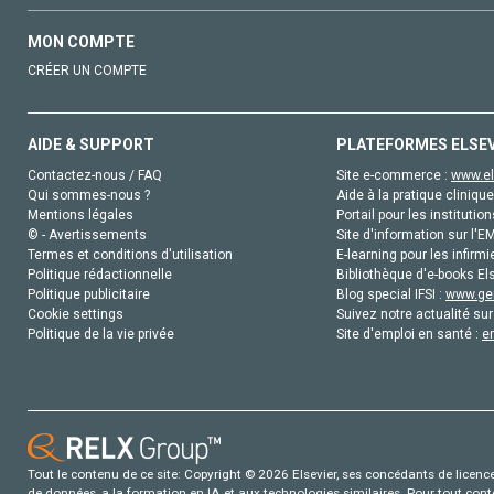
MON COMPTE
CRÉER UN COMPTE
AIDE & SUPPORT
PLATEFORMES ELSE
Contactez-nous / FAQ
Site e-commerce :
www.el
Qui sommes-nous ?
Aide à la pratique clinique
Mentions légales
Portail pour les institution
© - Avertissements
Site d'information sur l'E
Termes et conditions d'utilisation
E-learning pour les infirmi
Politique rédactionnelle
Bibliothèque d'e-books Els
Politique publicitaire
Blog special IFSI :
www.gen
Cookie settings
Suivez notre actualité sur
Politique de la vie privée
Site d'emploi en santé :
e
Tout le contenu de ce site: Copyright © 2026 Elsevier, ses concédants de licence e
de données, a la formation en IA et aux technologies similaires. Pour tout con