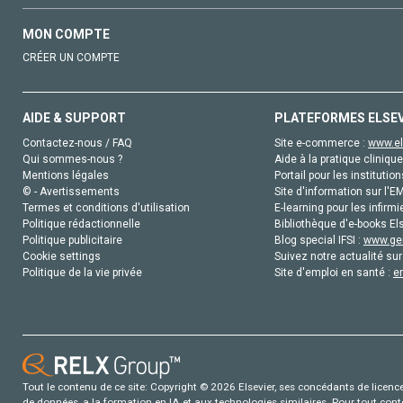
MON COMPTE
CRÉER UN COMPTE
AIDE & SUPPORT
PLATEFORMES ELSE
Contactez-nous / FAQ
Site e-commerce :
www.el
Qui sommes-nous ?
Aide à la pratique clinique
Mentions légales
Portail pour les institution
© - Avertissements
Site d'information sur l'E
Termes et conditions d'utilisation
E-learning pour les infirmi
Politique rédactionnelle
Bibliothèque d'e-books Els
Politique publicitaire
Blog special IFSI :
www.gen
Cookie settings
Suivez notre actualité sur
Politique de la vie privée
Site d'emploi en santé :
e
Tout le contenu de ce site: Copyright © 2026 Elsevier, ses concédants de licence e
de données, a la formation en IA et aux technologies similaires. Pour tout con