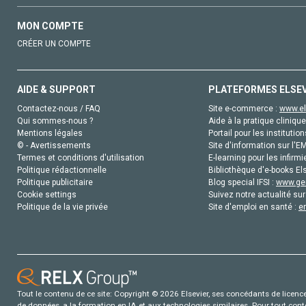
MON COMPTE
CRÉER UN COMPTE
AIDE & SUPPORT
PLATEFORMES ELSE
Contactez-nous / FAQ
Site e-commerce :
www.el
Qui sommes-nous ?
Aide à la pratique clinique
Mentions légales
Portail pour les institution
© - Avertissements
Site d'information sur l'E
Termes et conditions d'utilisation
E-learning pour les infirmi
Politique rédactionnelle
Bibliothèque d'e-books Els
Politique publicitaire
Blog special IFSI :
www.gen
Cookie settings
Suivez notre actualité sur
Politique de la vie privée
Site d'emploi en santé :
e
Tout le contenu de ce site: Copyright © 2026 Elsevier, ses concédants de licence e
de données, a la formation en IA et aux technologies similaires. Pour tout con