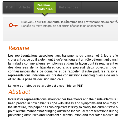
Résumé
PDF
Article
Références
Mots clés
Bienvenue sur EM-consulte, la référence des professionnels de santé.
L’accès au texte intégral de cet article nécessite un abonnement.
Résumé
Les représentations associées aux traitements du cancer et à leurs effet
croissant parce qu’il a été montré qu’elles jouaient un rôle déterminant dans 
la maladie comme à leurs symptômes et dans la façon dont ils réagissent é
des données de la littérature, cet article poursuit deux objectifs : de 
connaissances dans ce domaine et de rappeler, d’autre part, les raisons
représentations individuelles lors des consultations oncologiques aide au 
et facilite la prise de décision médicale.
Le texte complet de cet article est disponible en PDF.
Abstract
Interest for representations about cancer treatments and their side effects is
been proved in how patients cope with illness and symptoms and how they re
the literature, this paper has two objectives: firstly, to clarify the current state
point out the manner that bringing out these individual representations during
preventing difficulties and treatment discontinuation and facilitates medical 