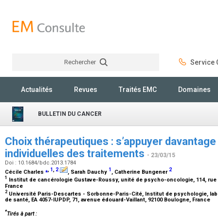
Rechercher
Service C
Rechercher
Actualités
Revues
Traités EMC
Domaines
BULLETIN DU CANCER
Choix thérapeutiques : s’appuyer davantage 
individuelles des traitements
- 23/03/15
Doi : 10.1684/bdc.2013.1784
⁎
,
1
,
2
1
2
Cécile Charles
, Sarah Dauchy
, Catherine Bungener
1
Institut de cancérologie Gustave-Roussy, unité de psycho-oncologie, 114, rue éd
France
2
Université Paris-Descartes - Sorbonne-Paris-Cité, Institut de psychologie, l
de santé, EA 4057-IUPDP, 71, avenue édouard-Vaillant, 92100 Boulogne, France
*
Tirés à part :