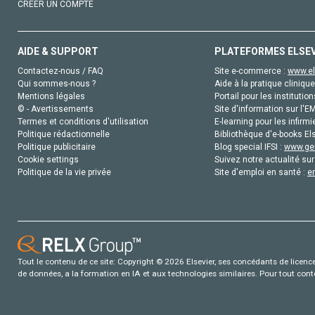
CRÉER UN COMPTE
AIDE & SUPPORT
PLATEFORMES ELSE
Contactez-nous / FAQ
Site e-commerce :
www.el
Qui sommes-nous ?
Aide à la pratique clinique
Mentions légales
Portail pour les institution
© - Avertissements
Site d'information sur l'E
Termes et conditions d'utilisation
E-learning pour les infirmi
Politique rédactionnelle
Bibliothèque d'e-books Els
Politique publicitaire
Blog special IFSI :
www.gen
Cookie settings
Suivez notre actualité sur
Politique de la vie privée
Site d'emploi en santé :
e
Tout le contenu de ce site: Copyright © 2026 Elsevier, ses concédants de licence e
de données, a la formation en IA et aux technologies similaires. Pour tout con