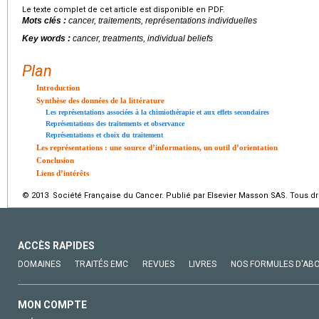
Le texte complet de cet article est disponible en PDF.
Mots clés :
cancer, traitements, représentations individuelles
Key words :
cancer, treatments, individual beliefs
Plan
Introduction
Synthèse des données de la littérature
Les représentations associées à la chimiothérapie et aux effets secondaires
Représentations des traitements et observance
Représentations et choix du traitement
Les représentations : une source d’informations, un outil d’orientation
Conclusion
Liens d’intérêts
© 2013 Société Française du Cancer. Publié par Elsevier Masson SAS. Tous dro
ACCÈS RAPIDES
DOMAINES
TRAITÉS EMC
REVUES
LIVRES
NOS FORMULES D'AB
MON COMPTE