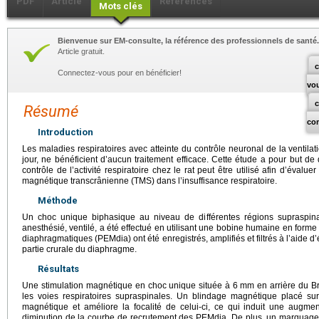
PDF
Article
Références
Mots clés
Bienvenue sur EM-consulte, la référence des professionnels de santé.
Article gratuit.
c
Connectez-vous pour en bénéficier!
vo
Résumé
co
Introduction
Les maladies respiratoires avec atteinte du contrôle neuronal de la ventilat
jour, ne bénéficient d’aucun traitement efficace. Cette étude a pour but d
contrôle de l’activité respiratoire chez le rat peut être utilisé afin d’évaluer
magnétique transcrânienne (TMS) dans l’insuffisance respiratoire.
Méthode
Un choc unique biphasique au niveau de différentes régions supraspin
anesthésié, ventilé, a été effectué en utilisant une bobine humaine en forme
diaphragmatiques (PEMdia) ont été enregistrés, amplifiés et filtrés à l’aide d
partie crurale du diaphragme.
Résultats
Une stimulation magnétique en choc unique située à 6
mm en arrière du Br
les voies respiratoires supraspinales. Un blindage magnétique placé sur
magnétique et améliore la focalité de celui-ci, ce qui induit une augme
diminution de la courbe de recrutement des PEMdia. De plus, un marquage 