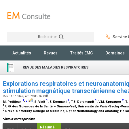
Rechercher
Service C
Rechercher
Actualités
Revues
Traités EMC
Domaines
REVUE DES MALADIES RESPIRATOIRES
Explorations respiratoires et neuroanatomiq
stimulation magnétique transcrânienne chez
Doi : 10.1016/j.rmr.2015.02.081
1
,
⁎
1
1
1
2
M. Petitjean
, S. Vinit
, E. Keomani
, T.B. Deramaudt
, V.M. Spruance
, T
1
UFR des Sciences de la Santé – Simone-Veil, Université de Paris-Saclay-Versa
2
Drexel University College of Medicine, Dpt of Neurobiology and Anatomy, Phila
⁎
Auteur correspondant.
Résumé