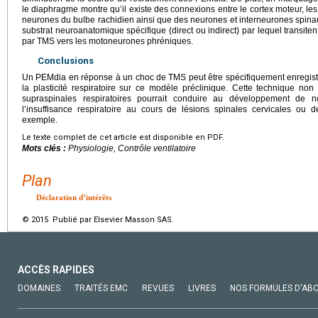
le diaphragme montre qu’il existe des connexions entre le cortex moteur, l
neurones du bulbe rachidien ainsi que des neurones et interneurones spinaux
substrat neuroanatomique spécifique (direct ou indirect) par lequel transiten
par TMS vers les motoneurones phréniques.
Conclusions
Un PEMdia en réponse à un choc de TMS peut être spécifiquement enregistré 
la plasticité respiratoire sur ce modèle préclinique. Cette technique no
supraspinales respiratoires pourrait conduire au développement de no
l’insuffisance respiratoire au cours de lésions spinales cervicales ou 
exemple.
Le texte complet de cet article est disponible en PDF.
Mots clés :
Physiologie, Contrôle ventilatoire
Plan
Déclaration d’intérêts
© 2015 Publié par Elsevier Masson SAS.
ACCÈS RAPIDES
DOMAINES
TRAITÉS EMC
REVUES
LIVRES
NOS FORMULES D'AB