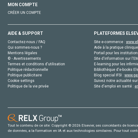
MON COMPTE
CRÉER UN COMPTE
AIDE & SUPPORT
PLATEFORMES ELSE
Contactez-nous / FAQ
Site e-commerce :
www.el
Qui sommes-nous ?
Aide à la pratique clinique
Mentions légales
Portail pour les institution
© - Avertissements
Site d'information sur l'E
Termes et conditions d'utilisation
E-learning pour les infirmi
Politique rédactionnelle
Bibliothèque d'e-books Els
Politique publicitaire
Blog special IFSI :
www.gen
Cookie settings
Suivez notre actualité sur
Politique de la vie privée
Site d'emploi en santé :
e
Tout le contenu de ce site: Copyright © 2026 Elsevier, ses concédants de licence e
de données, a la formation en IA et aux technologies similaires. Pour tout con